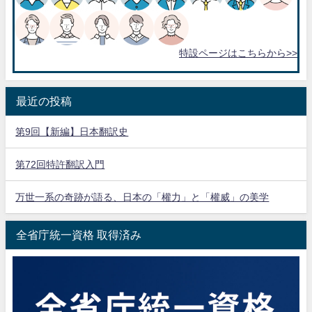
特設ページはこちらから>>
最近の投稿
第9回【新編】日本翻訳史
第72回特許翻訳入門
万世一系の奇跡が語る、日本の「權力」と「權威」の美学
全省庁統一資格 取得済み