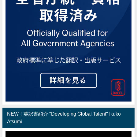
NEW！英訳書紹介 "Developing Global Talent" Ikuko
Atsumi
動