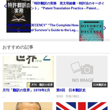
「特許翻訳の実務 英文明細書・特許法のキーポイ
ント」 “Patent Translation Practice – Patent
Specifications Written in English and Patent
Laws”
“DIVORCE with DECENCY” “The Complete How-
To Handbook and Survivor’s Guide to the Legal,
Emotional, Economic, and Social Issues “ 「良識
のある離婚」 「法律面、心理面、経済面、及び社会
問題において、離婚を乗り切るための完全手引書」
おすすめの記事
月刊・翻訳の世界
日本翻訳史
月刊「翻訳の世界」1978年2月
第9回 日本翻訳史
...
第9回 聖書の翻訳...