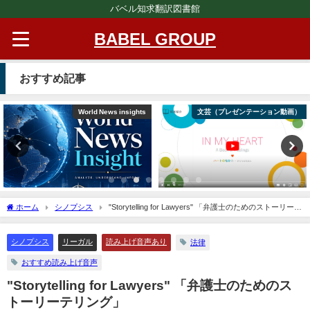
バベル知求翻訳図書館
BABEL GROUP
おすすめ記事
World News insights
文芸（プレゼンテーション動画）
ホーム
シノプシス
"Storytelling for Lawyers" 「弁護士のためのストーリーテ
リング」
シノプシス
リーガル
読み上げ音声あり
法律
おすすめ読み上げ音声
"Storytelling for Lawyers" 「弁護士のためのス
トーリーテリング」