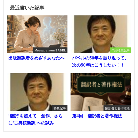
最近書いた記事
Message from BABEL
年始特集記事
出版翻訳者をめざすあなたへ
バベルの50年を振り返って、
次の50年はこうしたい！！
特集記事
翻訳者と著作権法
’翻訳’を超えて 創作、さら
第4回 翻訳者と著作権法
に’古典核新訳‘への試み