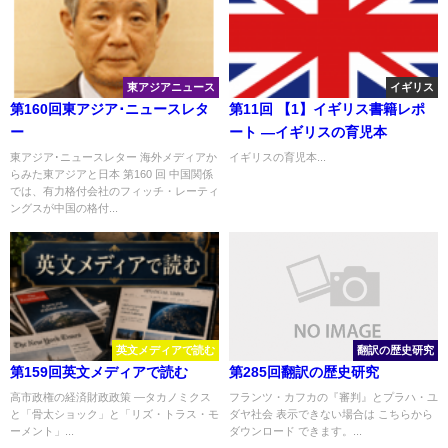
東アジアニュース
イギリス
第160回東アジア･ニュースレタ
第11回 【1】イギリス書籍レポ
ー
ート ―イギリスの育児本
東アジア･ニュースレター 海外メディアか
イギリスの育児本...
らみた東アジアと日本 第160 回 中国関係
では、有力格付会社のフィッチ・レーティ
ングスが中国の格付...
英文メディアで読む
翻訳の歴史研究
第159回英文メディアで読む
第285回翻訳の歴史研究
高市政権の経済財政政策 ―タカノミクス
フランツ・カフカの『審判』とプラハ・ユ
と「骨太ショック」と「リズ・トラス・モ
ダヤ社会 表示できない場合は こちらから
ーメント」...
ダウンロード できます。...