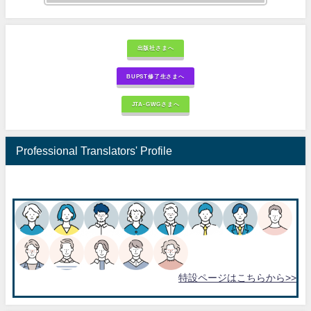
出版社さまへ
BUPST修了生さまへ
JTA-GWGさまへ
Professional Translators' Profile
特設ページはこちらから>>