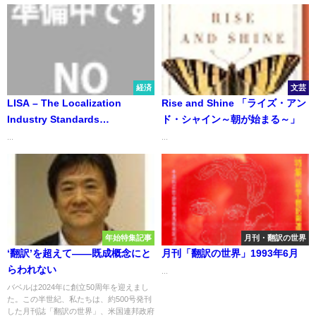
経済
文芸
LISA – The Localization
Rise and Shine 「ライズ・アン
Industry Standards
ド・シャイン～朝が始まる～」
Association 各種手引書
...
...
年始特集記事
月刊・翻訳の世界
‘翻訳’を超えて――既成概念にと
月刊「翻訳の世界」1993年6月
らわれない
...
バベルは2024年に創立50周年を迎えまし
た。この半世紀、私たちは、約500号発刊
した月刊誌「翻訳の世界」、米国連邦政府