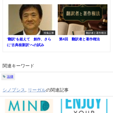
特集記事
翻訳者と著作権法
’翻訳’を超えて 創作、さら
第4回 翻訳者と著作権法
に’古典核新訳‘への試み
関連キーワード
法律
シノプシス
,
リーガル
の関連記事