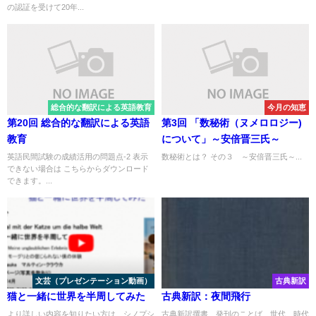
の認証を受けて20年...
総合的な翻訳による英語教育
今月の知恵
第20回 総合的な翻訳による英語
第3回 「数秘術（ヌメロロジー)
教育
について」～安倍晋三氏～
英語民間試験の成績活用の問題点-2 表示
数秘術とは？ その３ ～安倍晋三氏～...
できない場合は こちらからダウンロード
できます。...
文芸（プレゼンテーション動画）
古典新訳
猫と一緒に世界を半周してみた
古典新訳：夜間飛行
より詳しい内容を知りたい方は、シノプシ
古典新訳撰書 発刊のことば 世代、時代