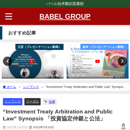
バベル知求翻訳図書館
BABEL GROUP
おすすめ記事
文芸（プレゼンテーション動画）
絵本（プレゼンテーション動画）
ホーム
シノプシス
“Investment Treaty Arbitration and Public Law” Synopsis
「投資協定仲裁と公法」
シノプシス
リーガル
法律
“Investment Treaty Arbitration and Public
Law” Synopsis 「投資協定仲裁と公法」
2022年1月25日
2022年5月16日