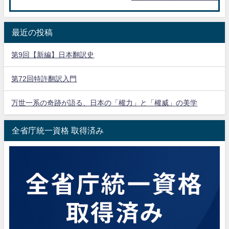
最近の投稿
第9回【新編】日本翻訳史
第72回特許翻訳入門
万世一系の奇跡が語る、日本の「權力」と「權威」の美学
全省庁統一資格 取得済み