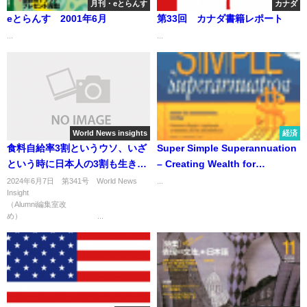
月刊・eとらんす
カナダ
eとらんす 2001年6月
第33回 カナダ書籍レポート
...
...
World News insights
経済
食料自給率3割というウソ、いざ
Super Simple Superannuation
という時に日本人の3割も生き延
– Creating Wealth for
びられない！？
Retirement – 簡単！納得！
2024年6月7日 第341号 World News
...
Insight
スーパーアニュエーション ―
（Alumni編集室改
豊かな老後を目指すオーストラ
め） ...
リアの退職年金制度― 2001年
度 完全改定版