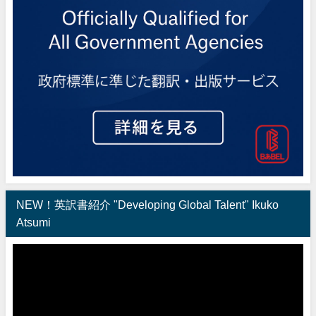
NEW！英訳書紹介 "Developing Global Talent" Ikuko
Atsumi
動
画
プ
レ