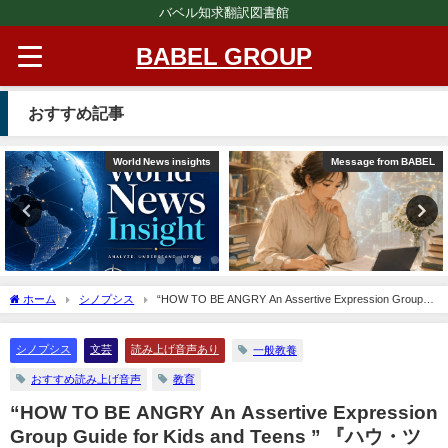
バベル知求翻訳図書館
BABEL GROUP
おすすめ記事
Message from BABEL
文芸（プレゼンテーション動画）
ホーム
シノプシス
“HOW TO BE ANGRY An Assertive Expression Group
Guide for Kids and Teens ” 『ハウ・ツー・アングリー～子どもたちや若者たちが上手
に怒りを表現するために」
シノプシス
文芸
読み上げ音声あり
一般教養
おすすめ読み上げ音声
教育
“HOW TO BE ANGRY An Assertive Expression
Group Guide for Kids and Teens ” 『ハウ・ツ