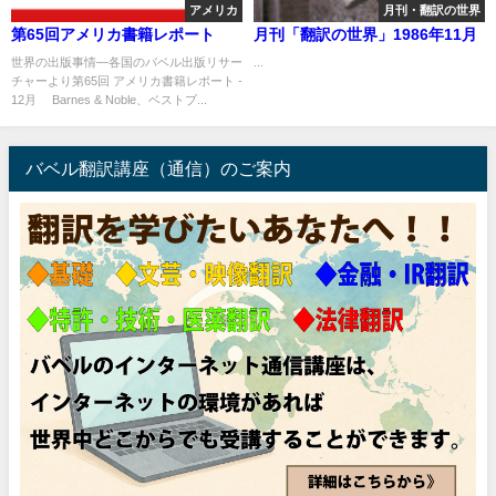
アメリカ
月刊・翻訳の世界
第65回アメリカ書籍レポート
月刊「翻訳の世界」1986年11月
世界の出版事情―各国のバベル出版リサー
...
チャーより第65回 アメリカ書籍レポート -
12月 Barnes & Noble、ベストブ...
バベル翻訳講座（通信）のご案内