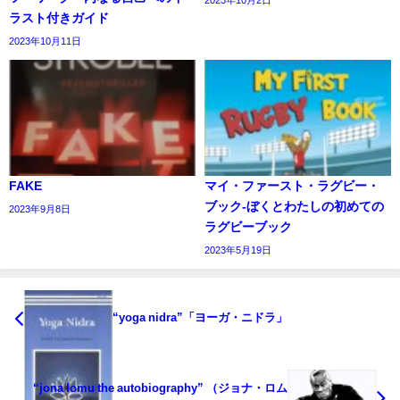
2023年10月2日
ラスト付きガイド
2023年10月11日
FAKE
マイ・ファースト・ラグビー・
ブック‐ぼくとわたしの初めての
2023年9月8日
ラグビーブック
2023年5月19日
“yoga nidra”「ヨーガ・ニドラ」
“jona lomu the autobiography” （ジョナ・ロム