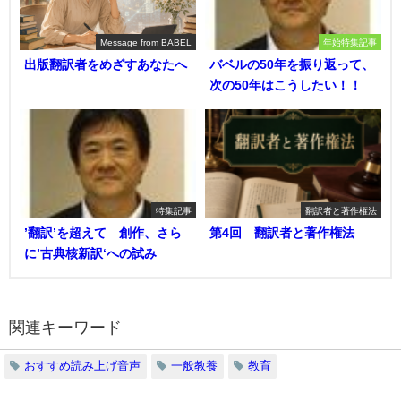
Message from BABEL
年始特集記事
出版翻訳者をめざすあなたへ
バベルの50年を振り返って、
次の50年はこうしたい！！
特集記事
翻訳者と著作権法
’翻訳’を超えて 創作、さら
第4回 翻訳者と著作権法
に’古典核新訳‘への試み
関連キーワード
おすすめ読み上げ音声
一般教養
教育