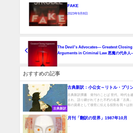
FAKE
2023年9月8日
The Devil’s Advocates― Greatest Closing
Arguments in Criminal Law 悪魔の代弁
における偉大なる最終弁論
おすすめの記事
古典新訳：小公女～リトル・プリ
古典新訳撰書 発刊のことば 世代、時代を
まれ、語り継がれてきた不朽の名著「古典」
有の資産として後世に伝える役割を我々は担っ.
古典新訳
月刊「翻訳の世界」1987年10月
...