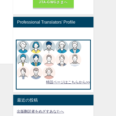
JTA-GWGさまへ
Professional Translators' Profile
特設ページはこちらから>>
最近の投稿
出版翻訳者をめざすあなたへ