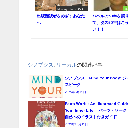
Message from BABEL
年
出版翻訳者をめざすあなた
バベルの50年を振
へ
て、次の50年はこ
い！！
シノプシス
,
リーガル
の関連記事
シノプシス：Mind Your Body:
スピーク
2025年5月19日
Parts Work：An Illustrated Guid
Your Inner Life パーツ・ワ
自己へのイラスト付きガイド
2023年10月11日