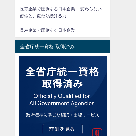
長寿企業で圧倒する日本企業 ―変わらない
使命と、変わり続ける力―
長寿企業で圧倒する日本企業
全省庁統一資格 取得済み