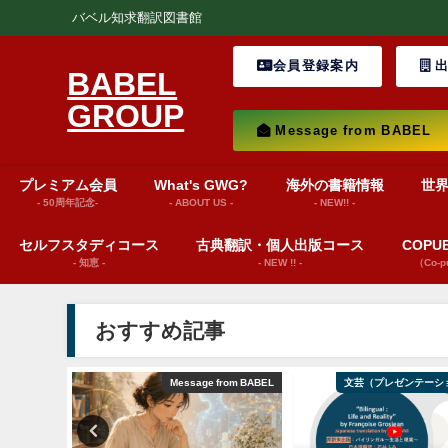
バベル知求翻訳図書館
会員登録案内
出
BABEL
GROUP
Message from BABEL
プレミアム会員
What's GWG?
海外の書籍情報
世
- 50周年記念-
- ABOUT US -
- NEW!! -
セルフスタディコース
古典翻訳・個人出版コース
COP
- 知恵 -
- NEW !! -
（Co-
おすすめ記事
巻頭言
Message from BABEL
文芸（プレゼンテーシ