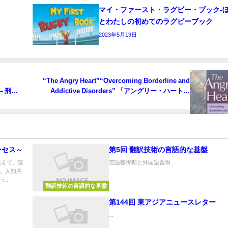
マイ・ファースト・ラグビー・ブック‐
とわたしの初めてのラグビーブック
2023年5月19日
“The Angry Heart”“Overcoming Borderline and
人― 刑法
Addictive Disorders” 「アングリー・ハート
――ボーダーラインと依存症を乗り越えるため
に」
ンセス～
第5回 翻訳技術の言語的な基盤
越えて、読
言語獲得期と外国語習得...
。人類共
..
翻訳技術の言語的な基盤
第144回 東アジアニュースレター
...