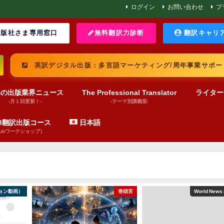
ログイン
お問い合わせ
プ
版社さま専用窓口
無料翻訳力診断
翻訳キャリ
英訳デジタル出版：多言語マーケティング/周年事業サポー
界の出版業界ニュース
The Professional Translator
ライター
-月１回更新！-
-テーマ別講義室-
UB翻訳出版コース
日本語
pubワークショップ）
ョン動画）
巻頭言
World News 