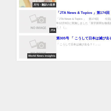
月刊・翻訳の世界
「JTA News & Topics 」第174回
「JTA News & Topics 」 第174回 今回
年12月9日に実施しました「英字新聞を徹底
く！（...
JTA
第305号 「 こうして日本は滅び
「 こうして日本は滅び去る？！」...
World News insights