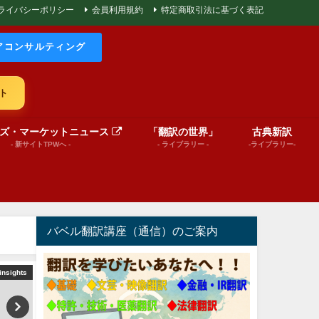
ライバシーポリシー
会員利用規約
特定商取引法に基づく表記
アコンサルティング
ト
ズ・マーケットニュース
「翻訳の世界」
古典新訳
- 新サイトTPWへ -
- ライブラリー -
-ライブラリー-
バベル翻訳講座（通信）のご案内
insights
World News insights
絵本（プレゼンテーショ