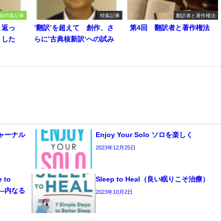
始特集記事
特集記事
翻訳者と著作権法
り返っ
’翻訳’を超えて 創作、さ
第4回 翻訳者と著作権法
うした
らに’古典核新訳‘への試み
 ジャーナル
Enjoy Your Solo ソロを楽しく
2023年12月25日
e to
Sleep to Heal（良い眠りこそ治療）
ーク―内なる
2023年10月2日