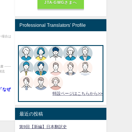
JTA-GWGさまへ
Professional Translators' Profile
い場合は
書 ——
潮流
 「なぜ
特設ページはこちらから>>
最近の投稿
第9回【新編】日本翻訳史