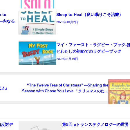
e to
Sleep to Heal（良い眠りこそ治療）
ーク―内なる
2023年10月2日
マイ・ファースト・ラグビー・ブック‐
とわたしの初めてのラグビーブック
2023年5月19日
“The Twelve Teas of Christmas” ---Sharing the
高だよ」
Season with Chose You Love 「クリスマスのため
の12のお茶会」あなたが愛する物でクリスマスを
お祝いしましょう
約反対デ
第5回 eトランステクノロジーの世界