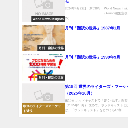
モ
2024年4月22日 第338号 World News Insig
（Alumni編集室改
め） ...
World News insights
月刊「翻訳の世界」1987年1月
...
月刊・翻訳の世界
月刊「翻訳の世界」1999年9月
...
月刊・翻訳の世界
第15回 世界のライターズ・マーケ
（2025年10月）
第15回 ポッドキャストで「書く×話す」新
（2025年10月） 改めて、ポッドキャストと
欧米のライターズマーケッ
は、「ポッドキャスト」をどのくらい利...
ト近況