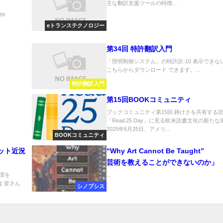
主な翻訳支援ツールの特徴...
ht
eトランステクノロジー
第34回 特許翻訳入門
「照明制御システム」の特許訳-10 表示できな
こちらからダウンロード できます。...
特許翻訳入門
第15回BOOKコミュニティ
ブックコミュニティ第15回 静けさを共有する読
「Read 25 Day」に見る欧米読書文化の新たな
2025年6月25日、アメリ...
BOOKコミュニティ
ット近況
“Why Art Cannot Be Taught”
芸術を教えることができないのか」
習慣を
...
は 皆さん
シノプシス