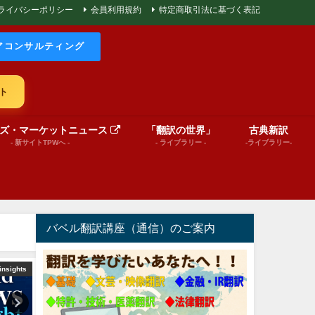
ライバシーポリシー
会員利用規約
特定商取引法に基づく表記
アコンサルティング
ト
ズ・マーケットニュース
「翻訳の世界」
古典新訳
- 新サイトTPWへ -
- ライブラリー -
-ライブラリー-
バベル翻訳講座（通信）のご案内
insights
文芸（プレゼンテーション動画）
絵本（プレゼンテーショ