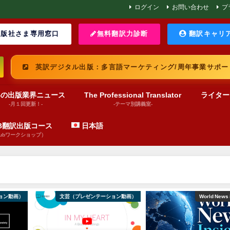
ログイン
お問い合わせ
プ
版社さま専用窓口
無料翻訳力診断
翻訳キャリ
英訳デジタル出版：多言語マーケティング/周年事業サポー
界の出版業界ニュース
The Professional Translator
ライター
-月１回更新！-
-テーマ別講義室-
UB翻訳出版コース
日本語
pubワークショップ）
ョン動画）
文芸（プレゼンテーション動画）
World News 