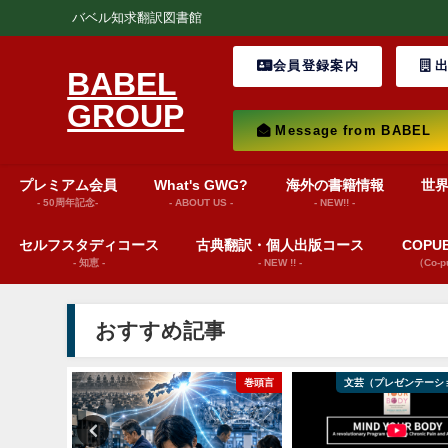
バベル知求翻訳図書館
会員登録案内
出
BABEL
GROUP
Message from BABEL
プレミアム会員
What's GWG?
海外の書籍情報
世
- 50周年記念-
- ABOUT US -
- NEW!! -
セルフスタディコース
古典翻訳・個人出版コース
COP
- 知恵 -
- NEW !! -
（Co-
おすすめ記事
ws insights
巻頭言
文芸（プレゼンテーシ