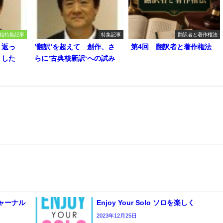
始特集記事
特集記事
翻訳者と著作権法
り返っ
’翻訳’を超えて 創作、さ
第4回 翻訳者と著作権法
うした
らに’古典核新訳‘への試み
 ジャーナル
Enjoy Your Solo ソロを楽しく
2023年12月25日