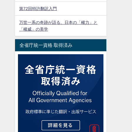
第72回特許翻訳入門
万世一系の奇跡が語る、日本の「權力」と
「權威」の美学
全省庁統一資格 取得済み