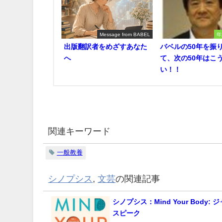
Message from BABEL
年
出版翻訳者をめざすあなた
バベルの50年を振
へ
て、次の50年はこ
い！！
関連キーワード
一般教養
シノプシス
,
文芸
の関連記事
シノプシス：Mind Your Body:
スピーク