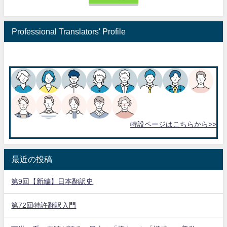
Professional Translators' Profile
特設ページはこちらから>>
最近の投稿
第9回【新編】日本翻訳史
第72回特許翻訳入門