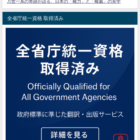
万世一系の奇跡が語る、日本の「權力」と「權威」の美学
全省庁統一資格 取得済み