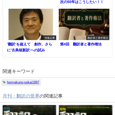
次の50年はこうしたい！！
特集記事
翻訳者と著作権法
’翻訳’を超えて 創作、さら
第4回 翻訳者と著作権法
に’古典核新訳‘への試み
関連キーワード
honyakuno-sekai1997
月刊・翻訳の世界
の関連記事