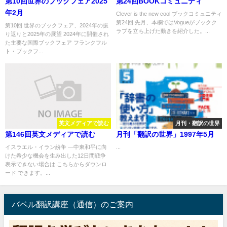
第10回世界のブックフェア2025
第24回BOOKコミュニティ
年2月
Clever is the new cool ブックコミュニティ
第24回 先月、本欄ではVogueがブックク
第10回 世界のブックフェア、2024年の振
ラブを立ち上げた動きを紹介した。...
り返りと2025年の展望 2024年に開催され
た主要な国際ブックフェア フランクフル
ト・ブックフ...
英文メディアで読む
月刊・翻訳の世界
第146回英文メディアで読む
月刊「翻訳の世界」1997年5月
イスラエル・イラン紛争 ―中東和平に向
...
けた希少な機会を生み出した12日間戦争
表示できない場合は こちらからダウンロ
ード できます。...
バベル翻訳講座（通信）のご案内