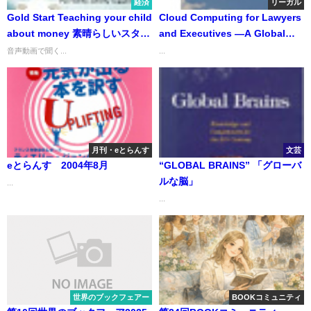
経済
リーガル
Gold Start Teaching your child
Cloud Computing for Lawyers
about money 素晴らしいスター
and Executives —A Global
トを 子供にお金について教え
Approach
音声動画で聞く...
...
る
月刊・eとらんす
文芸
eとらんす 2004年8月
“GLOBAL BRAINS” 「グローバ
ルな脳」
...
...
世界のブックフェアー
BOOKコミュニティ