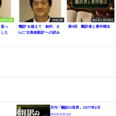
始特集記事
特集記事
翻訳者と著作権法
り返っ
’翻訳’を超えて 創作、さ
第4回 翻訳者と著作権法
うした
らに’古典核新訳‘への試み
月刊「翻訳の世界」1977年2月
2021年12月13日