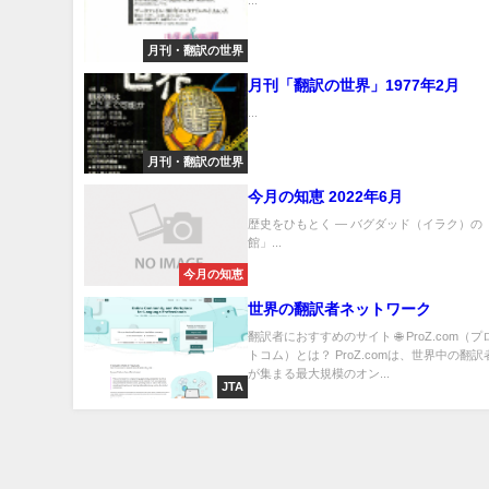
...
月刊・翻訳の世界
月刊「翻訳の世界」1977年2月
...
月刊・翻訳の世界
今月の知恵 2022年6月
歴史をひもとく ― バグダッド（イラク）の
館」...
今月の知恵
世界の翻訳者ネットワーク
翻訳者におすすめのサイト 🌐 ProZ.com（
トコム）とは？ ProZ.comは、世界中の翻
が集まる最大規模のオン...
JTA