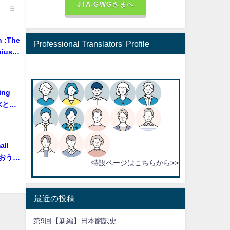
JTA-GWGさまへ
日
he
Professional Translators' Profile
nius
d" 「ニ
才数学
 「水と生
all
を使おう！
特設ページはこちらから>>
最近の投稿
第9回【新編】日本翻訳史