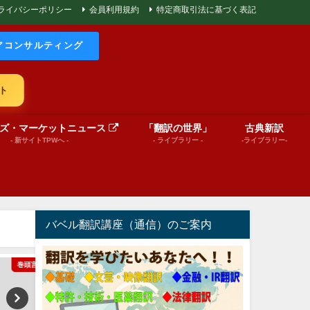
ライバシーポリシー
会員利用規約
特定商取引法に基づく表記
アコンサルティング
ト
ズ・マーケットニュース
「翻訳の世界」
古典新訳
- 新サイトTPWへ -
- ライブラリー -
-ライブラリー-
バベル翻訳講座（通信）のご案内
巻頭言
文芸（プレゼンテーション動画）
絵本（プレゼンテーショ