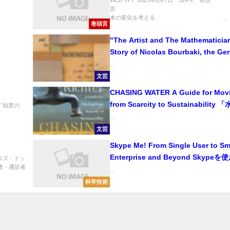
WEB TPT 2023年8月7日 324号 巻頭
言 
本の変化を考える ...
巻頭言
"The Artist and The Mathematician :T
Story of Nicolas Bourbaki, the Ge
Mathematician Who never Existe
...
コラ・ブルバキ 実在しなかった天
文芸
者の物語」
CHASING WATER A Guide for Moving
from Scarcity to Sustainability
「知恵の
きる」 この危機を乗り越えるには
...
文芸
Skype Me! From Single User to Sm
Enterprise and Beyond Skype
プロズ・ドッ
訳者・通訳者
個人ユーザーから大企業まで
...
科学技術