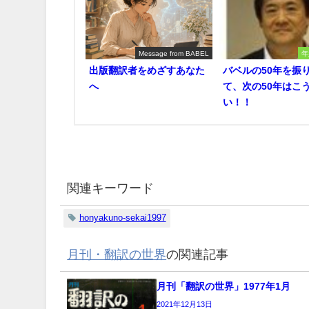
Message from BABEL
年
出版翻訳者をめざすあなた
バベルの50年を振
へ
て、次の50年はこ
い！！
関連キーワード
honyakuno-sekai1997
月刊・翻訳の世界
の関連記事
月刊「翻訳の世界」1977年1月
2021年12月13日