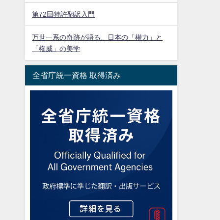
第72回特許翻訳入門
万世一系の奇跡が語る、日本の「權力」と
「權威」の美学
全省庁統一資格 取得済み