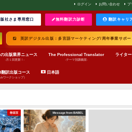
ログイン
お問い合わせ
プ
版社さま専用窓口
無料翻訳力診断
翻訳キャリ
英訳デジタル出版：多言語マーケティング/周年事業サポー
界の出版業界ニュース
The Professional Translator
ライター
-月１回更新！-
-テーマ別講義室-
UB翻訳出版コース
日本語
pubワークショップ）
巻頭言
Message from BABEL