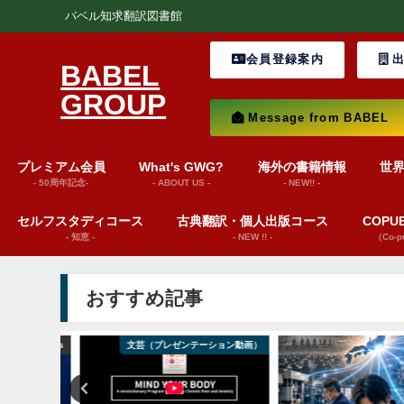
バベル知求翻訳図書館
会員登録案内
出
BABEL
GROUP
Message from BABEL
プレミアム会員
What's GWG?
海外の書籍情報
世
- 50周年記念-
- ABOUT US -
- NEW!! -
セルフスタディコース
古典翻訳・個人出版コース
COP
- 知恵 -
- NEW !! -
（Co-
おすすめ記事
ws insights
文芸（プレゼンテーション動画）