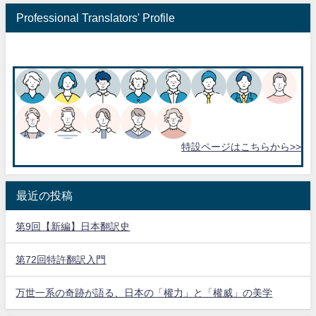
Professional Translators' Profile
特設ページはこちらから>>
最近の投稿
第9回【新編】日本翻訳史
第72回特許翻訳入門
万世一系の奇跡が語る、日本の「權力」と「權威」の美学