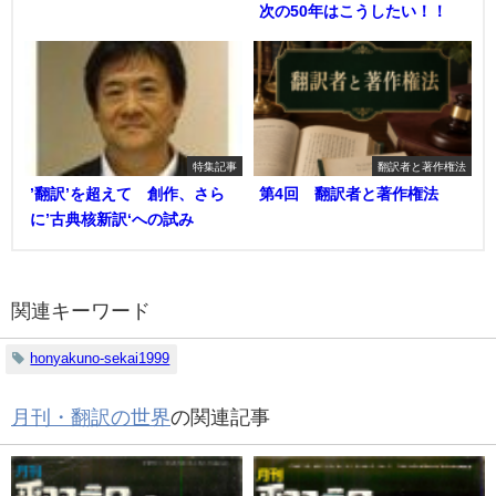
次の50年はこうしたい！！
特集記事
翻訳者と著作権法
’翻訳’を超えて 創作、さら
第4回 翻訳者と著作権法
に’古典核新訳‘への試み
関連キーワード
honyakuno-sekai1999
月刊・翻訳の世界
の関連記事