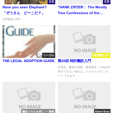
文芸
文芸
Have you seen Elephant?
“HANK ZIPZER： The Mostly
「ぞうさん どーこだ？」
True Confessions of the
World’s Best Underachiever”
音声動画で聞く...
...
「ハンク・ジップザー 世界一
ダメな男の子によるほとんど本
当の話」
リーガル
特許翻訳入門
THE LEGAL ADOPTION GUIDE
第20回 特許翻訳入門
...
日用品「書籍の表紙、裏表紙等」の特許訳
表示できない場合は こちらからダウンロ
ード できます。...
翻訳スキルを研く ― 推敲
Babel Beat