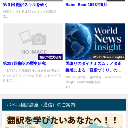
第３回 翻訳スキルを研く
Babel Beat 1993年9月
和訳文に潜む日本語そのものの問題点―
...
③...
翻訳の歴史研究
World News insights
第287回翻訳の歴史研究
国譲りのダイナミズム：メタ正
義感による「宮殿づくり」の提
『太平記』と新田義貞の鎌倉攻め 表示で
きない場合は こちらからダウンロード で
言
2026年3月23日 第384号 World News
きます。...
Insight （Alumni編集室改
め） ..
バベル翻訳講座（通信）のご案内