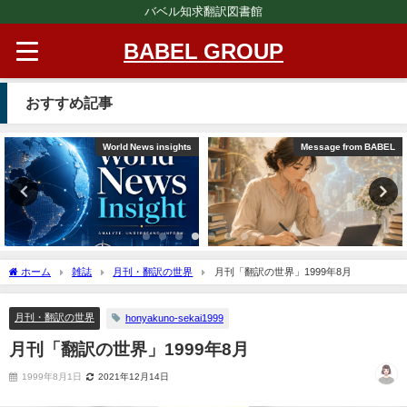
バベル知求翻訳図書館
BABEL GROUP
おすすめ記事
World News insights
Message from BABEL
ホーム
雑誌
月刊・翻訳の世界
月刊「翻訳の世界」1999年8月
月刊・翻訳の世界
honyakuno-sekai1999
月刊「翻訳の世界」1999年8月
1999年8月1日
2021年12月14日