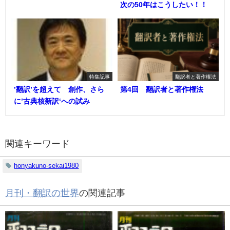
次の50年はこうしたい！！
特集記事
翻訳者と著作権法
’翻訳’を超えて 創作、さら
第4回 翻訳者と著作権法
に’古典核新訳‘への試み
関連キーワード
honyakuno-sekai1980
月刊・翻訳の世界
の関連記事