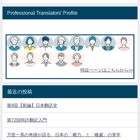
Professional Translators' Profile
特設ページはこちらから>>
最近の投稿
第9回【新編】日本翻訳史
第72回特許翻訳入門
万世一系の奇跡が語る、日本の「權力」と「權威」の美学