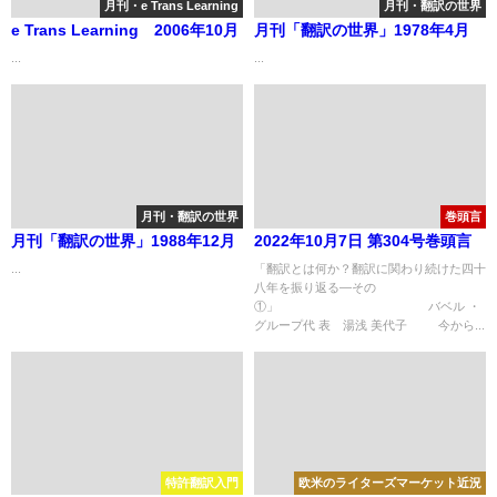
月刊・e Trans Learning
月刊・翻訳の世界
e Trans Learning 2006年10月
月刊「翻訳の世界」1978年4月
...
...
月刊・翻訳の世界
巻頭言
月刊「翻訳の世界」1988年12月
2022年10月7日 第304号巻頭言
...
「翻訳とは何か？翻訳に関わり続けた四十
八年を振り返る—その
①」 バベル ・
グループ代 表 湯浅 美代子 今から...
特許翻訳入門
欧米のライターズマーケット近況