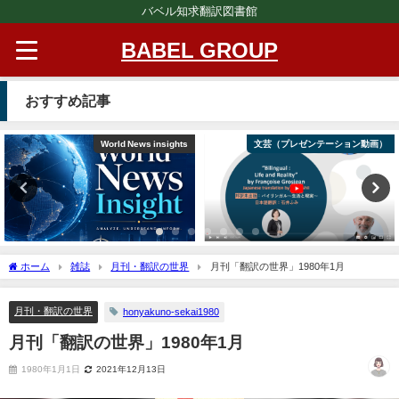
バベル知求翻訳図書館
BABEL GROUP
おすすめ記事
World News insights
文芸（プレゼンテーション動画）
ホーム
雑誌
月刊・翻訳の世界
月刊「翻訳の世界」1980年1月
月刊・翻訳の世界
honyakuno-sekai1980
月刊「翻訳の世界」1980年1月
1980年1月1日
2021年12月13日