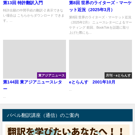
第13回 特許翻訳入門
第8回 世界のライターズ・マーケ
ット近況（2025年3月）
特許出願の中間手続の翻訳-2 表示できな
い場合は こちらからダウンロード できま
第8回 世界のライターズ・マーケット近況
す。...
（2025年2月） ニュースレターによるマー
ケティング 前回、BookTokを話題に取り
上げた際にも...
東アジアニュース
月刊・eとらんす
第144回 東アジアニュースレタ
eとらんす 2001年10月
ー
...
...
バベル翻訳講座（通信）のご案内