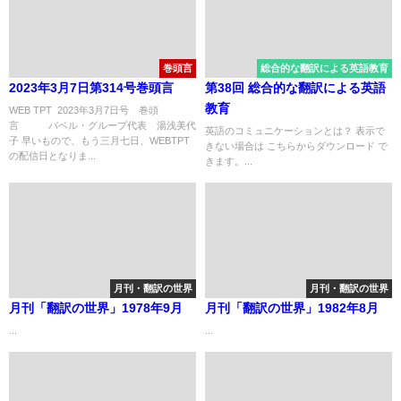
して世界におけるアメリカ資本
主義の危機～
巻頭言
総合的な翻訳による英語教育
2023年3月7日第314号巻頭言
第38回 総合的な翻訳による英語
教育
WEB TPT 2023年3月7日号 巻頭
言 バベル・グループ代表 湯浅美代
英語のコミュニケーションとは？ 表示で
子 早いもので、もう三月七日、WEBTPT
きない場合は こちらからダウンロード で
の配信日となりま...
きます。...
月刊・翻訳の世界
月刊・翻訳の世界
月刊「翻訳の世界」1978年9月
月刊「翻訳の世界」1982年8月
...
...