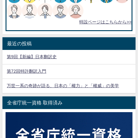
特設ページはこちらから>>
最近の投稿
第9回【新編】日本翻訳史
第72回特許翻訳入門
万世一系の奇跡が語る、日本の「權力」と「權威」の美学
全省庁統一資格 取得済み