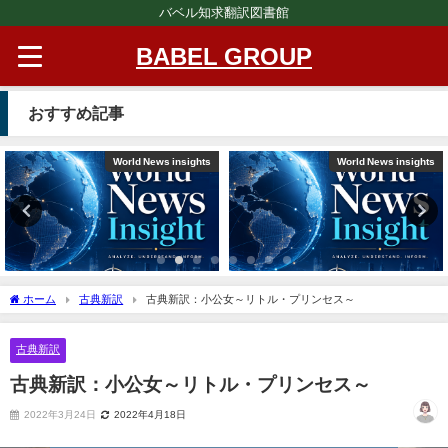
バベル知求翻訳図書館
BABEL GROUP
おすすめ記事
World News insights
World News insights
ホーム
古典新訳
古典新訳：小公女～リトル・プリンセス～
古典新訳
古典新訳：小公女～リトル・プリンセス～
2022年3月24日
2022年4月18日