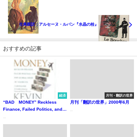
古典新訳：アルセーヌ・ルパン『水晶の栓』
おすすめの記事
経済
月刊・翻訳の世界
“BAD MONEY” Reckless
月刊「翻訳の世界」2000年6月
Finance, Failed Politics, and
...
the Global Crisis of American
...
Capitalism 「BAD MONEY」
～無謀な金融、政策の失敗、そ