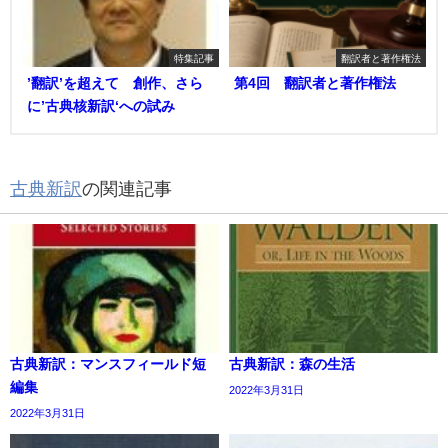
特集記事
翻訳者と著作権法
’翻訳’を超えて 創作、さら
第4回 翻訳者と著作権法
に’古典核新訳‘への試み
古典新訳
の関連記事
古典新訳：マンスフィールド短
古典新訳：森の生活
編集
2022年3月31日
2022年3月31日