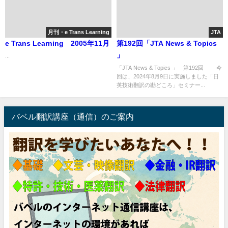
月刊・e Trans Learning
JTA
e Trans Learning 2005年11月
第192回「JTA News & Topics
」
...
「JTA News & Topics 」 第192回 今
回は、2024年8月9日に実施しました「日
英技術翻訳の勘どころ」セミナー...
バベル翻訳講座（通信）のご案内