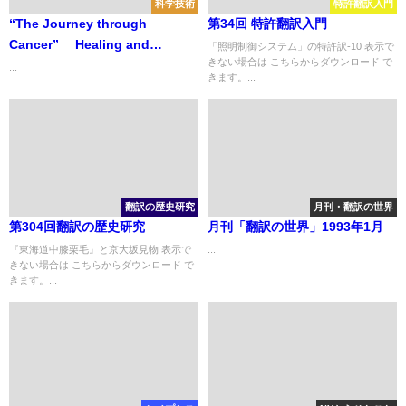
科学技術
特許翻訳入門
“The Journey through
第34回 特許翻訳入門
Cancer” Healing and
「照明制御システム」の特許訳-10 表示で
きない場合は こちらからダウンロード で
Transforming the Whole
...
きます。...
Person Newly Revised and
Updated 「がんという旅」全人
的な治癒と変容
翻訳の歴史研究
月刊・翻訳の世界
第304回翻訳の歴史研究
月刊「翻訳の世界」1993年1月
『東海道中膝栗毛』と京大坂見物 表示で
...
きない場合は こちらからダウンロード で
きます。...