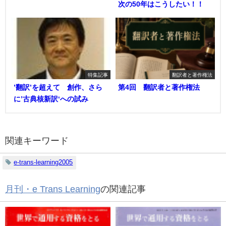
次の50年はこうしたい！！
特集記事
翻訳者と著作権法
’翻訳’を超えて 創作、さら
第4回 翻訳者と著作権法
に’古典核新訳‘への試み
関連キーワード
e-trans-learning2005
月刊・e Trans Learning
の関連記事