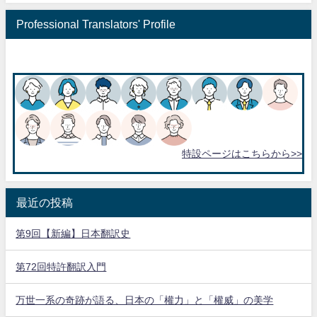
Professional Translators' Profile
特設ページはこちらから>>
最近の投稿
第9回【新編】日本翻訳史
第72回特許翻訳入門
万世一系の奇跡が語る、日本の「權力」と「權威」の美学