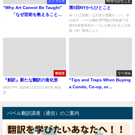
シノプシス
NYからひとこと
“Why Art Cannot Be Taught”
第5回NYからひとこと
「なぜ芸術を教えることが
AI（人工知能）は天使か悪魔か（１） 谷
口知子：バベル翻訳専門職大学院修了生
できないのか」
...
第4次産業革命の一つとも称される人工知
能（AI）開発により、...
巻頭言
リーガル
『創訳』新たな翻訳の進化形
“Tips and Traps When Buying
a Condo, Co-op, or
WEB TPT 2025年12月22日 381号 巻頭
言 ..
Townhouse” 「アメリカでコン
...
ドミニアムを購入する前に知っ
ておきたいヒント集」
バベル翻訳講座（通信）のご案内