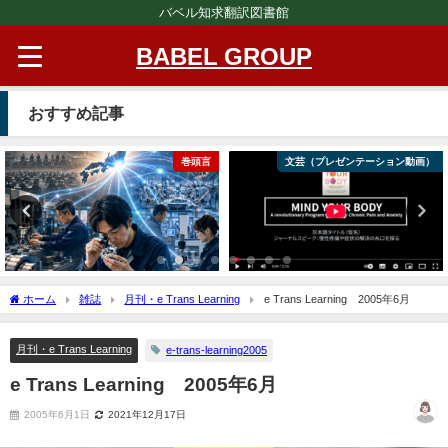
バベル知求翻訳図書館
BABEL GROUP
おすすめ記事
巻頭言
文芸（プレゼンテーション動画）
ホーム
雑誌
月刊・e Trans Learning
e Trans Learning 2005年6月
月刊・e Trans Learning
e-trans-learning2005
e Trans Learning 2005年6月
2005年6月1日
2021年12月17日