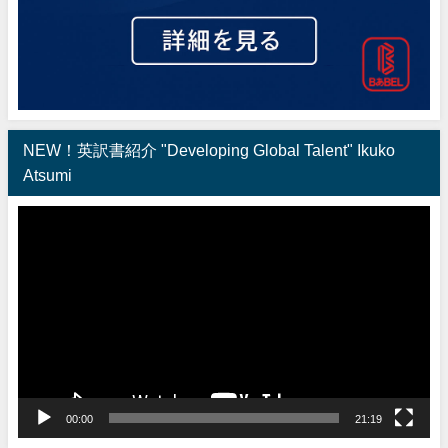
NEW！英訳書紹介 "Developing Global Talent" Ikuko
Atsumi
動
画
プ
レ
ー
ヤ
ー
00:00
21:19