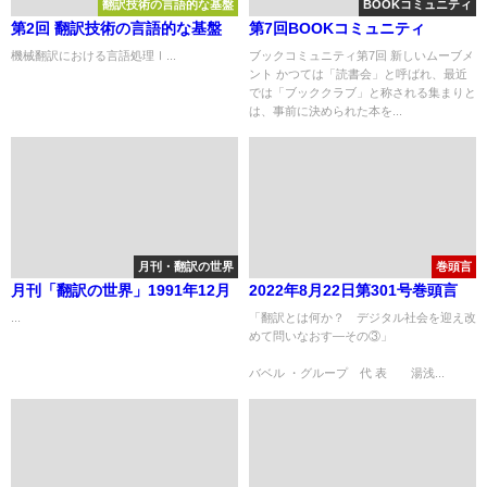
翻訳技術の言語的な基盤
BOOKコミュニティ
第2回 翻訳技術の言語的な基盤
第7回BOOKコミュニティ
機械翻訳における言語処理Ⅰ...
ブックコミュニティ第7回 新しいムーブメ
ント かつては「読書会」と呼ばれ、最近
では「ブッククラブ」と称される集まりと
は、事前に決められた本を...
月刊・翻訳の世界
巻頭言
月刊「翻訳の世界」1991年12月
2022年8月22日第301号巻頭言
...
「翻訳とは何か？ デジタル社会を迎え改
めて問いなおす—その③」
バベル ・グループ 代 表 湯浅...