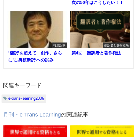
次の50年はこうしたい！！
特集記事
翻訳者と著作権法
’翻訳’を超えて 創作、さら
第4回 翻訳者と著作権法
に’古典核新訳‘への試み
関連キーワード
e-trans-learning2006
月刊・e Trans Learning
の関連記事