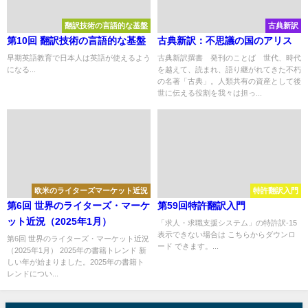
翻訳技術の言語的な基盤
古典新訳
第10回 翻訳技術の言語的な基盤
古典新訳：不思議の国のアリス
早期英語教育で日本人は英語が使えるよう
古典新訳撰書 発刊のことば 世代、時代
になる...
を越えて、読まれ、語り継がれてきた不朽
の名著「古典」。人類共有の資産として後
世に伝える役割を我々は担っ...
欧米のライターズマーケット近況
特許翻訳入門
第6回 世界のライターズ・マーケ
第59回特許翻訳入門
ット近況（2025年1月）
「求人・求職支援システム」の特許訳-15
表示できない場合は こちらからダウンロ
第6回 世界のライターズ・マーケット近況
ード できます。...
（2025年1月） 2025年の書籍トレンド 新
しい年が始まりました。2025年の書籍ト
レンドについ...