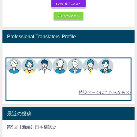
BUPST修了生さまへ
JTA-GWGさまへ
Professional Translators' Profile
特設ページはこちらから>>
最近の投稿
第9回【新編】日本翻訳史