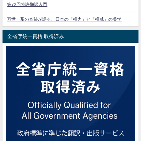
第72回特許翻訳入門
万世一系の奇跡が語る、日本の「權力」と「權威」の美学
全省庁統一資格 取得済み