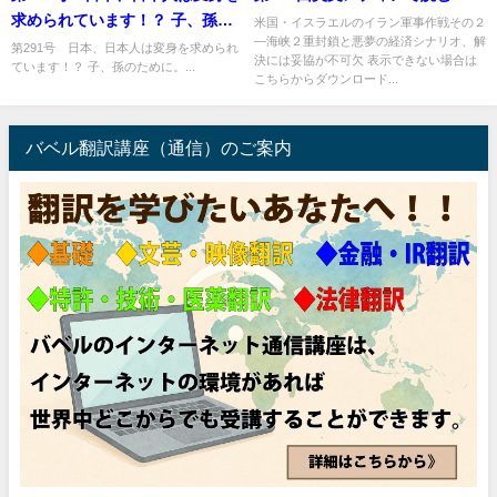
求められています！？ 子、孫の
米国・イスラエルのイラン軍事作戦その２
―海峡２重封鎖と悪夢の経済シナリオ、解
ために。
第291号 日本、日本人は変身を求められ
決には妥協が不可欠 表示できない場合は
ています！？ 子、孫のために。...
こちらからダウンロード...
バベル翻訳講座（通信）のご案内