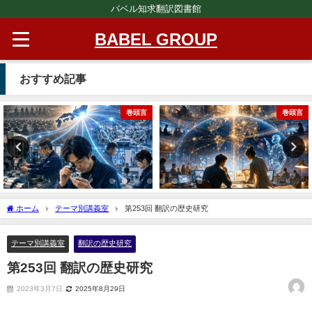
バベル知求翻訳図書館
BABEL GROUP
おすすめ記事
巻頭言
巻頭言
ホーム
テーマ別講義室
第253回 翻訳の歴史研究
テーマ別講義室
翻訳の歴史研究
第253回 翻訳の歴史研究
2023年3月7日
2025年8月29日