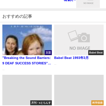
おすすめの記事
文芸
Babel Beat
”Breaking the Sound Barriers:
Babel Beat 1993年3月
9 DEAF SUCCESS STORIES”
...
『「聞こえない」壁を乗り越え
...
て ―聴覚障害者の９つのサク
セスストーリー―』
月刊・eとらんす
科学技術