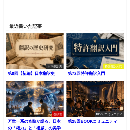
最近書いた記事
日本翻訳史
特許翻訳入門
第9回【新編】日本翻訳史
第72回特許翻訳入門
巻頭言
BOOKコミュニティ
万世一系の奇跡が語る、日本
第28回BOOKコミュニティ
の「權力」と「權威」の美学