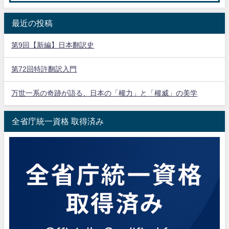
最近の投稿
第9回【新編】日本翻訳史
第72回特許翻訳入門
万世一系の奇跡が語る、日本の「權力」と「權威」の美学
全省庁統一資格 取得済み