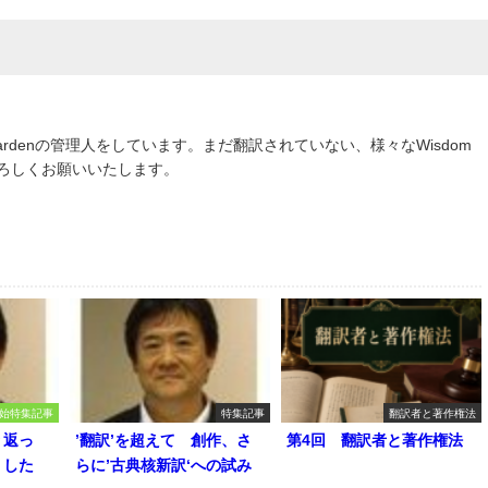
om Gardenの管理人をしています。まだ翻訳されていない、様々なWisdom
よろしくお願いいたします。
始特集記事
特集記事
翻訳者と著作権法
り返っ
’翻訳’を超えて 創作、さ
第4回 翻訳者と著作権法
うした
らに’古典核新訳‘への試み