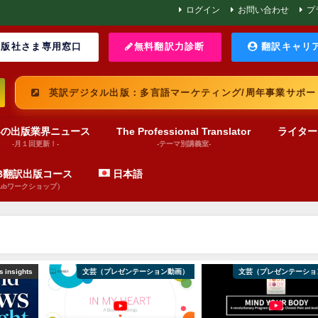
ログイン
お問い合わせ
プ
版社さま専用窓口
無料翻訳力診断
翻訳キャリ
英訳デジタル出版：多言語マーケティング/周年事業サポー
界の出版業界ニュース
The Professional Translator
ライター
-月１回更新！-
-テーマ別講義室-
UB翻訳出版コース
日本語
pubワークショップ）
 insights
文芸（プレゼンテーション動画）
文芸（プレゼンテーショ