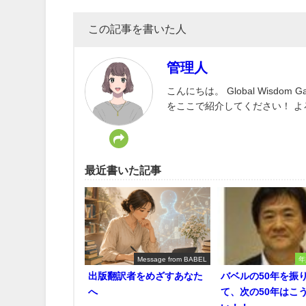
この記事を書いた人
管理人
こんにちは。 Global Wisd
をここで紹介してください！ 
最近書いた記事
Message from BABEL
年
出版翻訳者をめざすあなた
バベルの50年を振
へ
て、次の50年はこ