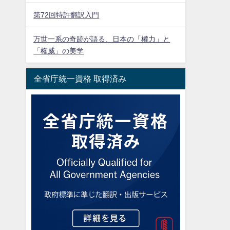
第72回特許翻訳入門
万世一系の奇跡が語る、日本の「權力」と
「權威」の美学
全省庁統一資格 取得済み