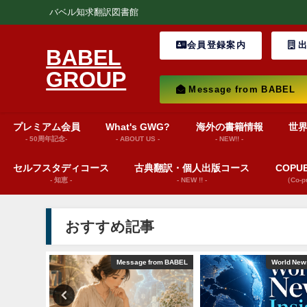
バベル知求翻訳図書館
会員登録案内
出
BABEL
GROUP
Message from BABEL
プレミアム会員
What's GWG?
海外の書籍情報
世
- 50周年記念-
- ABOUT US -
- NEW!! -
セルフスタディコース
古典翻訳・個人出版コース
COP
- 知恵 -
- NEW !! -
（Co-
おすすめ記事
巻頭言
Message from BABEL
World News