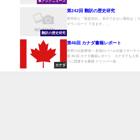
東アジアニュース
第242回 翻訳の歴史研究
世阿弥と『風姿花伝』 表示できない場合は こ
ダウンロード できます。...
翻訳の歴史研究
第46回 カナダ書籍レポート
世界の出版事情― 各国のバベル出版リサーチ
第 46 回 カナダ書籍レポート カナダでも人気
ーに関連する書籍 クリーバー海...
カナダ