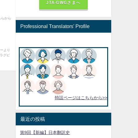
JTA-GWGさまへ
ちらから
Professional Translators' Profile
ャーより
 ラグビ
特設ページはこちらから>>
最近の投稿
第9回【新編】日本翻訳史