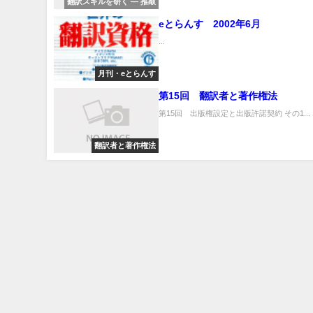
翻訳スキルを研く ― 推敲
eとらんす 2002年6月
...
月刊・eとらんす
第15回 翻訳者と著作権法
第15回 出版権設定と出版許諾契約 その1...
翻訳者と著作権法