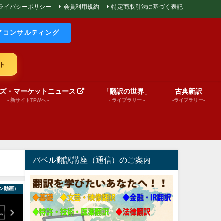
ライバシーポリシー
会員利用規約
特定商取引法に基づく表記
アコンサルティング
ト
ズ・マーケットニュース
「翻訳の世界」
古典新訳
- 新サイトTPWへ -
- ライブラリー -
-ライブラリー-
バベル翻訳講座（通信）のご案内
ン動画）
World News insights