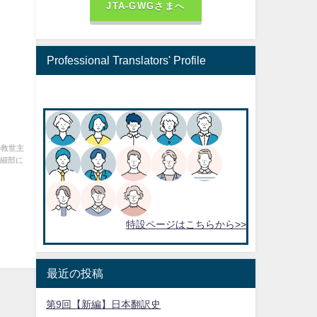
JTA-GWGさまへ
Professional Translators' Profile
の救世主
の細部に
特設ページはこちらから>>
最近の投稿
第9回【新編】日本翻訳史