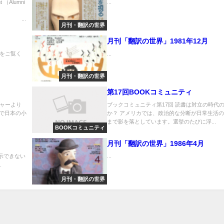
 （Alumni
...
..
月刊・翻訳の世界
月刊「翻訳の世界」1981年12月
をご覧く
...
月刊・翻訳の世界
第17回BOOKコミュニティ
ャーより
ブックコミュニティ第17回 読書は対立の時代
圏で日本の小
か？ アメリカでは、政治的な分断が日常生活
まで影を落としています。選挙のたびに浮...
BOOKコミュニティ
月刊「翻訳の世界」1986年4月
表示できない
...
.
月刊・翻訳の世界