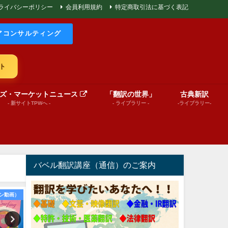
ライバシーポリシー
会員利用規約
特定商取引法に基づく表記
アコンサルティング
ト
ズ・マーケットニュース
「翻訳の世界」
古典新訳
- 新サイトTPWへ -
- ライブラリー -
-ライブラリー-
バベル翻訳講座（通信）のご案内
World News insights
文芸（プレゼンテーション動画）