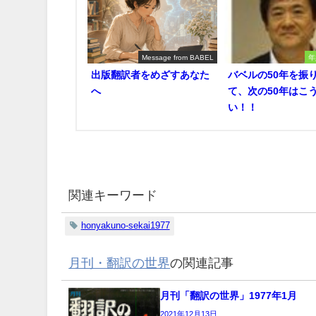
Message from BABEL
年
出版翻訳者をめざすあなた
バベルの50年を振
へ
て、次の50年はこ
い！！
関連キーワード
honyakuno-sekai1977
月刊・翻訳の世界
の関連記事
月刊「翻訳の世界」1977年1月
2021年12月13日