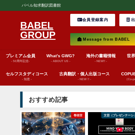
バベル知求翻訳図書館
会員登録案内
出
BABEL
GROUP
Message from BABEL
プレミアム会員
What's GWG?
海外の書籍情報
世
- 50周年記念-
- ABOUT US -
- NEW!! -
セルフスタディコース
古典翻訳・個人出版コース
COP
- 知恵 -
- NEW !! -
（Co-
おすすめ記事
巻頭言
文芸（プレゼンテーション動画）