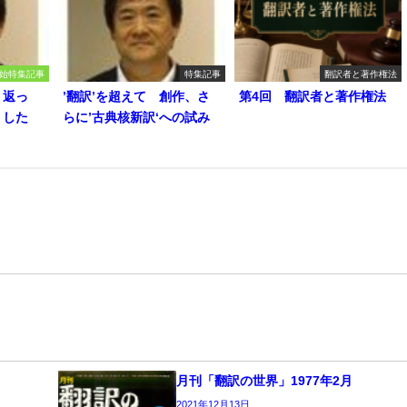
始特集記事
特集記事
翻訳者と著作権法
り返っ
’翻訳’を超えて 創作、さ
第4回 翻訳者と著作権法
うした
らに’古典核新訳‘への試み
月刊「翻訳の世界」1977年2月
2021年12月13日