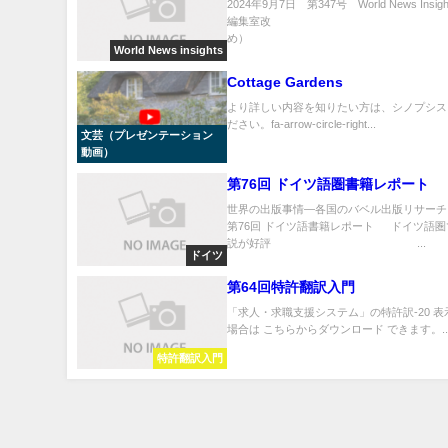
2024年9月7日 第347号 World News Insight
編集室改
め） .
World News insights
Cottage Gardens
より詳しい内容を知りたい方は、シノプシス
ださい。fa-arrow-circle-right...
文芸（プレゼンテーション
動画）
第76回 ドイツ語圏書籍レポート
世界の出版事情―各国のバベル出版リサーチ
第76回 ドイツ語書籍レポート ドイツ語
説が好評 ...
ドイツ
第64回特許翻訳入門
「求人・求職支援システム」の特許訳-20 
場合は こちらからダウンロード できます。..
特許翻訳入門