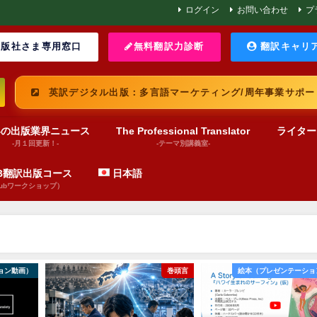
ログイン
お問い合わせ
プ
版社さま専用窓口
無料翻訳力診断
翻訳キャリ
英訳デジタル出版：多言語マーケティング/周年事業サポー
界の出版業界ニュース
The Professional Translator
ライター
-月１回更新！-
-テーマ別講義室-
UB翻訳出版コース
日本語
pubワークショップ）
巻頭言
絵本（プレゼンテーション動画）