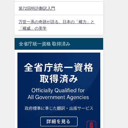
第72回特許翻訳入門
万世一系の奇跡が語る、日本の「權力」と
「權威」の美学
全省庁統一資格 取得済み