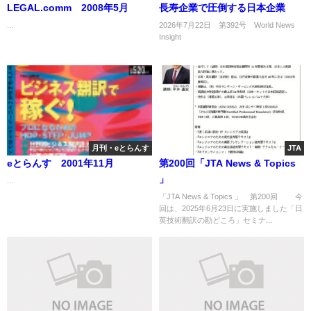
LEGAL.comm 2008年5月
長寿企業で圧倒する日本企業
...
2026年7月22日 第392号 World News
Insight
.
月刊・eとらんす
JTA
eとらんす 2001年11月
第200回「JTA News & Topics
」
...
「JTA News & Topics 」 第200回 今
回は、2025年6月23日に実施しました「日
英技術翻訳の勘どころ」セミナ...