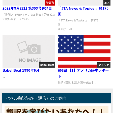
巻頭言
JTA
2022年9月22日 第303号巻頭言
「JTA News & Topics 」第175
回
「翻訳とは何か？デジタル社会を迎え改め
て問い直す—その④」
「JTA News & Topics 」 第175
...
今回は、20...
Babel Beat
アメリカ
Babel Beat 1990年6月
第6回 【1】アメリカ絵本レポー
ト
...
親子で楽しむ読み聞かせ絵本...
バベル翻訳講座（通信）のご案内