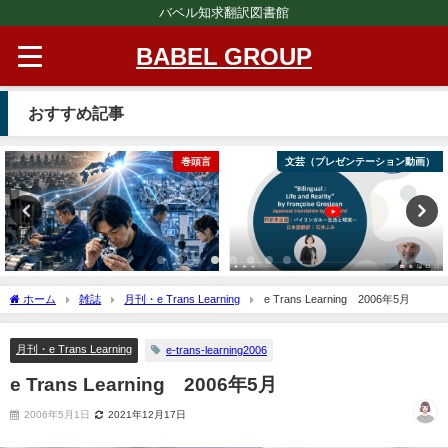
バベル知求翻訳図書館
BABEL GROUP
おすすめ記事
巻頭言
文芸（プレゼンテーション動画）
ホーム
雑誌
月刊・e Trans Learning
e Trans Learning 2006年5月
月刊・e Trans Learning
e-trans-learning2006
e Trans Learning 2006年5月
2006年5月1日
2021年12月17日