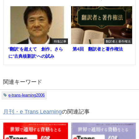
特集記事
翻訳者と著作権法
’翻訳’を超えて 創作、さら
第4回 翻訳者と著作権法
に’古典核新訳‘への試み
関連キーワード
e-trans-learning2006
月刊・e Trans Learning
の関連記事