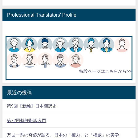
Professional Translators' Profile
特設ページはこちらから>>
最近の投稿
第9回【新編】日本翻訳史
第72回特許翻訳入門
万世一系の奇跡が語る、日本の「權力」と「權威」の美学