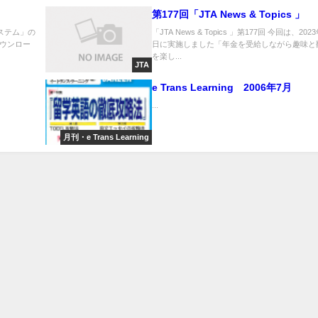
第177回「JTA News & Topics 
ステム」の
「JTA News & Topics 」第177回 今回は、202
ダウンロー
日に実施しました「年金を受給しながら趣味と
を楽し...
JTA
e Trans Learning 2006年7月
...
月刊・e Trans Learning