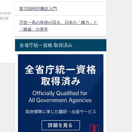
」
第72回特許翻訳入門
3年4月26
翻訳業
万世一系の奇跡が語る、日本の「權力」と
「權威」の美学
全省庁統一資格 取得済み