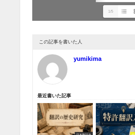
1/5
この記事を書いた人
yumikima
最近書いた記事
日本翻訳史
特