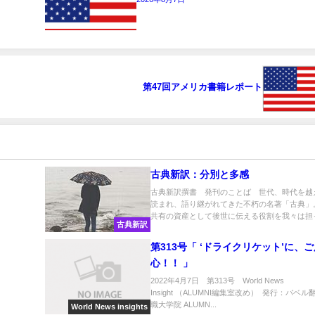
第47回アメリカ書籍レポート
古典新訳：分別と多感
古典新訳撰書 発刊のことば 世代、時代を越
読まれ、語り継がれてきた不朽の名著「古典」
共有の資産として後世に伝える役割を我々は担っ.
古典新訳
第313号「 ‘ドライクリケット’に、
心！！ 」
2022年4月7日 第313号 World News
Insight （ALUMNI編集室改め） 発行：バベ
職大学院 ALUMN...
World News insights