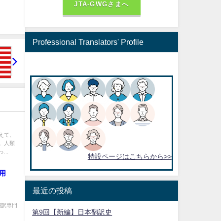
JTA-GWGさまへ
Professional Translators' Profile
えて、
。人類
..
特設ページはこちらから>>
ご用
最近の投稿
ル翻訳専門
第9回【新編】日本翻訳史