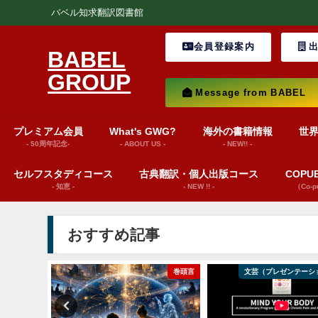
バベル知求翻訳図書館
会員登録案内
出
BABEL
GROUP
Message from BABEL
プレミアム会員
What's GWG?
海外の書籍情報
世
- 50周年記念-
- ABOUT US -
- NEW!! -
セルフスタディコース
古典翻訳・個人出版コース
COP
- 知恵 -
- NEW !! -
（Co-
おすすめ記事
ション動画）
巻頭言
文芸（プレゼンテーシ