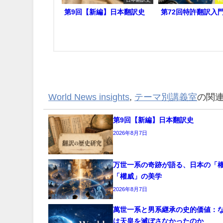
第9回【新編】日本翻訳史
第72回特許翻訳入
World News insights
,
テーマ別講義室
の関
第9回【新編】日本翻訳史
2026年8月7日
万世一系の奇跡が語る、日本の「
「權威」の美学
2026年8月7日
萬世一系と男系継承の史的価値：
は天皇を滅ぼさなかったのか