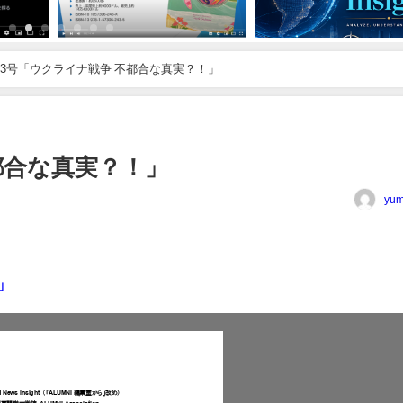
93号「ウクライナ戦争 不都合な真実？！」
都合な真実？！」
yum
」