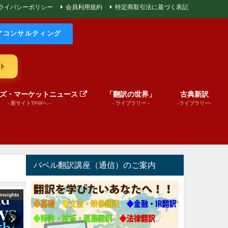
ライバシーポリシー
会員利用規約
特定商取引法に基づく表記
アコンサルティング
ト
ズ・マーケットニュース
「翻訳の世界」
古典新訳
- 新サイトTPWへ -
- ライブラリー -
-ライブラリー-
バベル翻訳講座（通信）のご案内
insights
Message from BABEL
文芸（プレゼンテーショ