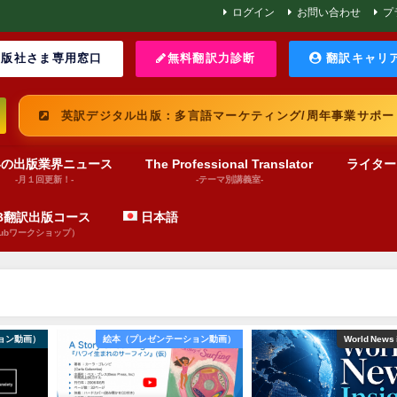
ログイン
お問い合わせ
プ
版社さま専用窓口
無料翻訳力診断
翻訳キャリ
英訳デジタル出版：多言語マーケティング/周年事業サポー
界の出版業界ニュース
The Professional Translator
ライター
-月１回更新！-
-テーマ別講義室-
UB翻訳出版コース
日本語
pubワークショップ）
ョン動画）
絵本（プレゼンテーション動画）
World News 