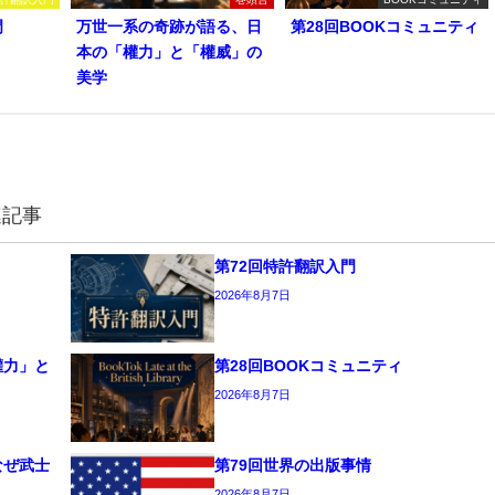
門
万世一系の奇跡が語る、日
第28回BOOKコミュニティ
本の「權力」と「權威」の
美学
連記事
第72回特許翻訳入門
2026年8月7日
權力」と
第28回BOOKコミュニティ
2026年8月7日
なぜ武士
第79回世界の出版事情
2026年8月7日