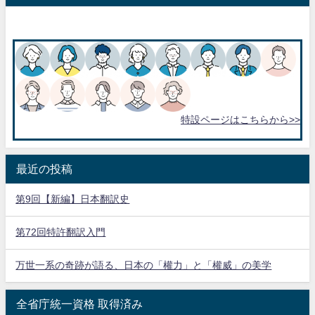
特設ページはこちらから>>
最近の投稿
第9回【新編】日本翻訳史
第72回特許翻訳入門
万世一系の奇跡が語る、日本の「權力」と「權威」の美学
全省庁統一資格 取得済み