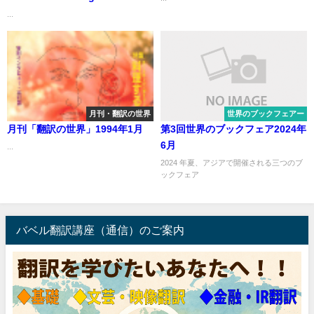
Transforming the Whole
...
Person Newly Revised and
Updated 「がんという旅」全人
的な治癒と変容
月刊・翻訳の世界
世界のブックフェアー
月刊「翻訳の世界」1994年1月
第3回世界のブックフェア2024年
6月
...
2024 年夏、アジアで開催される三つのブ
ックフェア
.
バベル翻訳講座（通信）のご案内