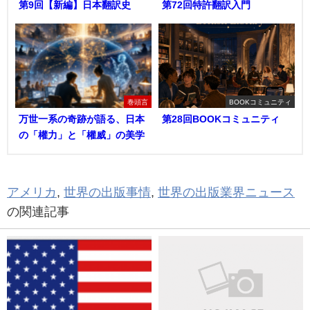
第9回【新編】日本翻訳史
第72回特許翻訳入門
巻頭言
BOOKコミュニティ
万世一系の奇跡が語る、日本
第28回BOOKコミュニティ
の「權力」と「權威」の美学
アメリカ
,
世界の出版事情
,
世界の出版業界ニュース
の関連記事