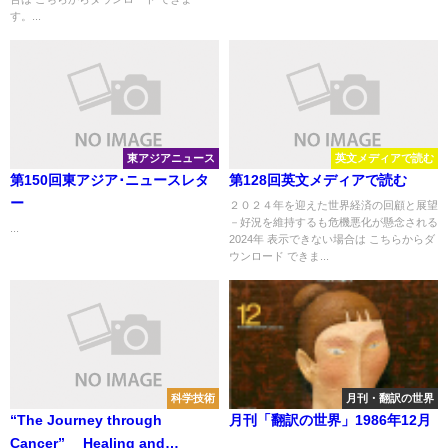
す。...
東アジアニュース
英文メディアで読む
第150回東アジア･ニュースレタ
第128回英文メディアで読む
ー
２０２４年を迎えた世界経済の回顧と展望
－好況を維持するも危機悪化が懸念される
...
2024年 表示できない場合は こちらからダ
ウンロード できま...
科学技術
月刊・翻訳の世界
“The Journey through
月刊「翻訳の世界」1986年12月
Cancer” Healing and
...