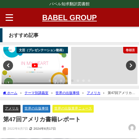
バベル知求翻訳図書館
BABEL GROUP
おすすめ記事
文芸（プレゼンテーション動画）
巻頭言
ホーム
テーマ別講義室
世界の出版事情
アメリカ
第47回アメリカ書
籍レポート
アメリカ
世界の出版事情
世界の出版業界ニュース
第47回アメリカ書籍レポート
2022年6月7日
2024年6月17日