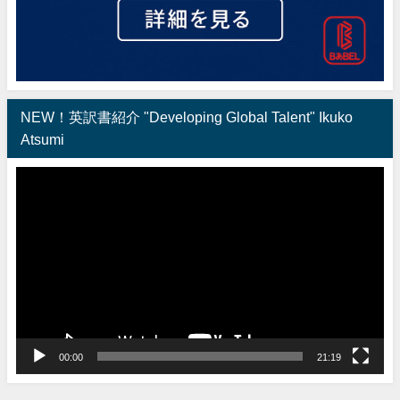
NEW！英訳書紹介 "Developing Global Talent" Ikuko
Atsumi
動
画
プ
レ
ー
ヤ
ー
00:00
21:19