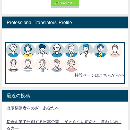
JTA-GWGさまへ
Professional Translators' Profile
特設ページはこちらから>>
最近の投稿
出版翻訳者をめざすあなたへ
長寿企業で圧倒する日本企業 ―変わらない使命と、変わり続け
る力―