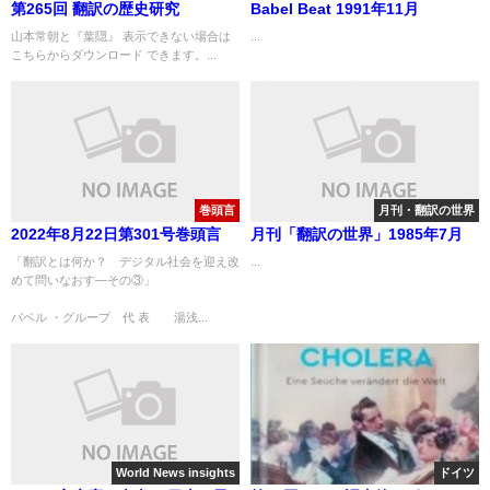
第265回 翻訳の歴史研究
Babel Beat 1991年11月
山本常朝と『葉隠』 表示できない場合は
...
こちらからダウンロード できます。...
巻頭言
月刊・翻訳の世界
2022年8月22日第301号巻頭言
月刊「翻訳の世界」1985年7月
「翻訳とは何か？ デジタル社会を迎え改
...
めて問いなおす—その③」
バベル ・グループ 代 表 湯浅...
World News insights
ドイツ