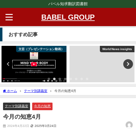
バベル知求翻訳図書館
BABEL GROUP
おすすめ記事
文芸（プレゼンテーション動画）
World News insights
ホーム
テーマ別講義室
今月の知恵4月
テーマ別講義室
今月の知恵
今月の知恵4月
2024年4月22日
2025年3月24日