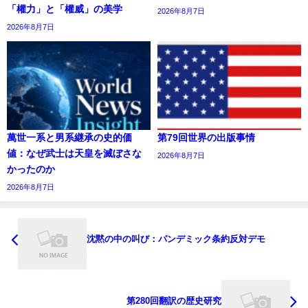
「權力」と「權威」の美学
2026年8月7日
2026年8月7日
萬世一系と男系継承の史的価
第79回世界の出版事情
値：なぜ武士は天皇を滅ぼさな
2026年8月7日
かったのか
2026年8月7日
沈黙の中の叫び：パンデミック条約反対デモ
第280回翻訳の歴史研究