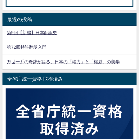
最近の投稿
第9回【新編】日本翻訳史
第72回特許翻訳入門
万世一系の奇跡が語る、日本の「權力」と「權威」の美学
全省庁統一資格 取得済み