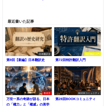
最近書いた記事
日本翻訳史
特許翻訳入門
第9回【新編】日本翻訳史
第72回特許翻訳入門
巻頭言
BOOKコミュニティ
万世一系の奇跡が語る、日本
第28回BOOKコミュニティ
の「權力」と「權威」の美学