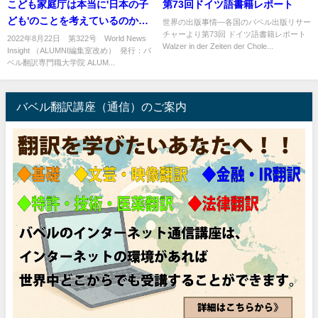
こども家庭庁は本当に'日本の子
第73回ドイツ語書籍レポート
ども'のことを考えているのか
世界の出版事情―各国のバベル出版リサー
チャーより第73回 ドイツ語書籍レポート
？！
2022年8月22日 第322号 World News
Walzer in der Zeiten der Chole...
Insight （ALUMNI編集室改め） 発行：バ
ベル翻訳専門職大学院 ALUM...
バベル翻訳講座（通信）のご案内