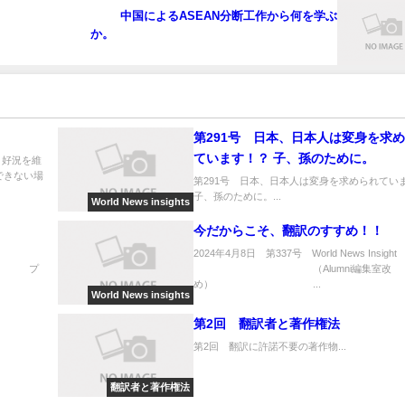
中国によるASEAN分断工作から何を学ぶ
か。
第291号 日本、日本人は変身を求
ています！？ 子、孫のために。
－好況を維
できない場
第291号 日本、日本人は変身を求められてい
子、孫のために。...
World News insights
今だからこそ、翻訳のすすめ！！
2024年4月8日 第337号 World News Insight
プ
（Alumni編集室改
め） ...
World News insights
第2回 翻訳者と著作権法
第2回 翻訳に許諾不要の著作物...
翻訳者と著作権法