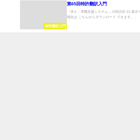
第65回特許翻訳入門
「求人・求職支援システム」の特許訳-21 表示
場合は こちらからダウンロード できます。...
特許翻訳入門