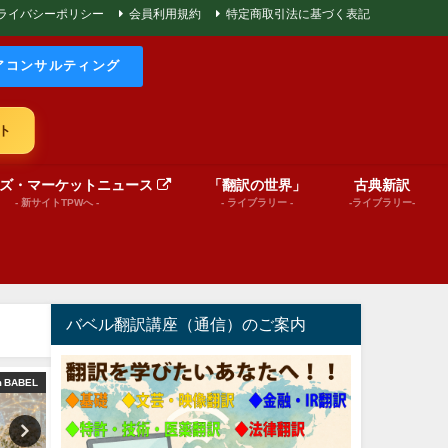
ライバシーポリシー
会員利用規約
特定商取引法に基づく表記
アコンサルティング
ト
ズ・マーケットニュース
「翻訳の世界」
古典新訳
- 新サイトTPWへ -
- ライブラリー -
-ライブラリー-
バベル翻訳講座（通信）のご案内
m BABEL
文芸（プレゼンテーション動画）