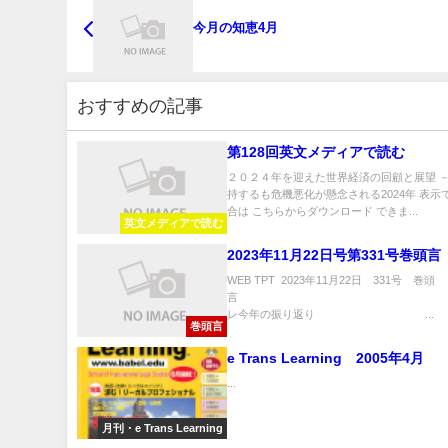
今月の知恵4月
おすすめの記事
第128回英文メディアで読む
２０２４年を迎えた世界経済の回顧と展望 
持するも危機悪化が懸念される2024年 表示
合は こちらからダウンロード できま...
英文メディアで読む
2023年11月22日号第331号巻頭言
WEB TPT 2023年11月22日 331号 巻頭
言 
レ今年の振り返り ...
巻頭言
e Trans Learning 2005年4月
...
月刊・e Trans Learning