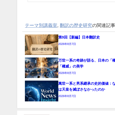
テーマ別講義室
,
翻訳の歴史研究
の関連記
第9回【新編】日本翻訳史
2026年8月7日
万世一系の奇跡が語る、日本の「
「權威」の美学
2026年8月7日
萬世一系と男系継承の史的価値：
は天皇を滅ぼさなかったのか
2026年8月7日