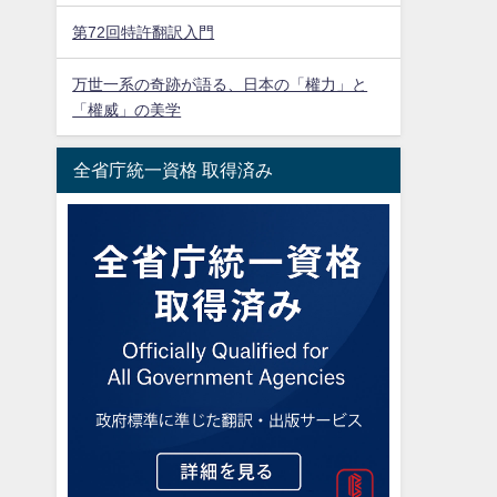
第72回特許翻訳入門
万世一系の奇跡が語る、日本の「權力」と
「權威」の美学
全省庁統一資格 取得済み