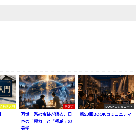
許翻訳入門
巻頭言
BOOKコミュニティ
門
万世一系の奇跡が語る、日
第28回BOOKコミュニティ
本の「權力」と「權威」の
美学