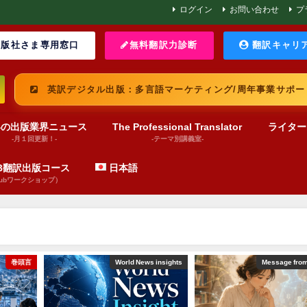
ログイン
お問い合わせ
プ
版社さま専用窓口
無料翻訳力診断
翻訳キャリ
英訳デジタル出版：多言語マーケティング/周年事業サポー
界の出版業界ニュース
The Professional Translator
ライター
-月１回更新！-
-テーマ別講義室-
UB翻訳出版コース
日本語
pubワークショップ）
巻頭言
World News insights
Message fro