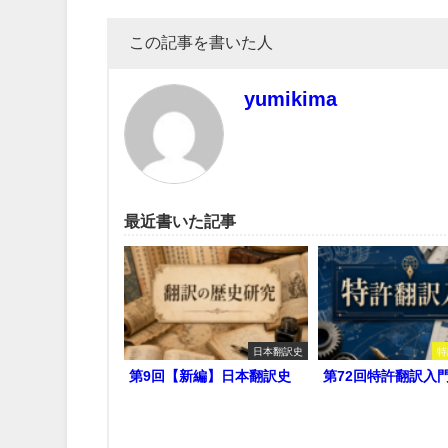
この記事を書いた人
yumikima
最近書いた記事
日本翻訳史
特
第9回【新編】日本翻訳史
第72回特許翻訳入