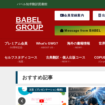
バベル知求翻訳図書館
会員登録案内
出
BABEL
GROUP
Message from BABEL
プレミアム会員
What's GWG?
海外の書籍情報
世
- 50周年記念-
- ABOUT US -
- NEW!! -
セルフスタディコース
古典翻訳・個人出版コース
COP
- 知恵 -
- NEW !! -
（Co-
おすすめ記事
ション動画）
文芸（プレゼンテーション動画）