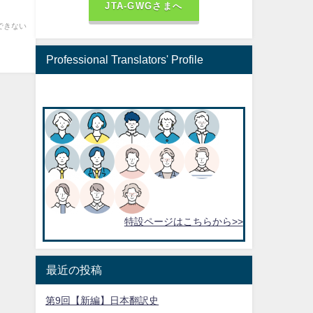
JTA-GWGさまへ
できない
Professional Translators' Profile
特設ページはこちらから>>
最近の投稿
第9回【新編】日本翻訳史