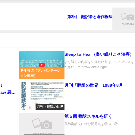
第2回 翻訳者と著作権法
Sleep to Heal（良い眠りこそ治療）
より詳しい内容を知りたい方は、シノプシスを
ださい。fa-arrow-circle-right...
科学技術（プレゼンテーシ
ョン動画）
t
月刊「翻訳の世界」1989年8月
 Law 悪魔
...
最終弁論
月刊・翻訳の世界
第５回 翻訳スキルを研く
英和翻訳文に潜む問題点を学ぶ－②...