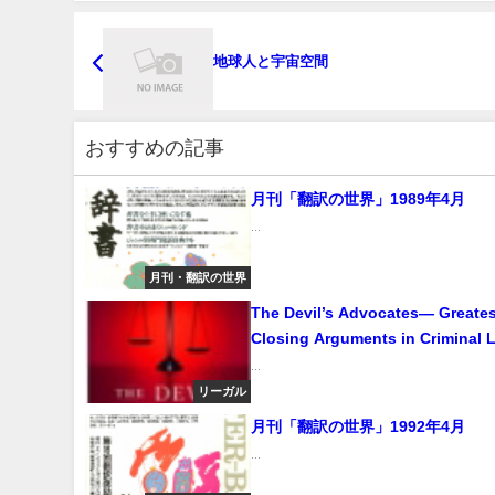
地球人と宇宙空間
おすすめの記事
月刊「翻訳の世界」1989年4月
...
月刊・翻訳の世界
The Devil’s Advocates― Greates
Closing Arguments in Criminal
の代弁人― 刑法における偉大なる
...
リーガル
月刊「翻訳の世界」1992年4月
...