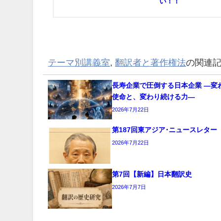
い！！
テーマ別講義室
,
翻訳者と著作権法
の関連
長寿企業で圧倒する日本企業 ―変
使命と、変わり続ける力―
2026年7月22日
第187回東アジア･ニュースレター
2026年7月22日
第7回【新編】日本翻訳史
2026年7月7日