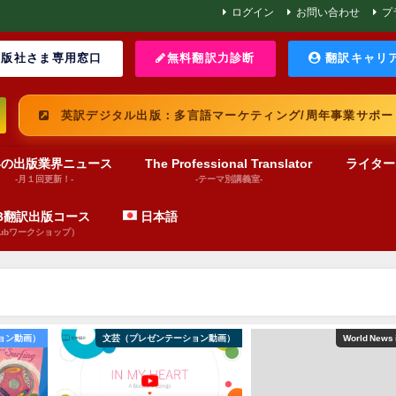
ログイン
お問い合わせ
プ
版社さま専用窓口
無料翻訳力診断
翻訳キャリ
英訳デジタル出版：多言語マーケティング/周年事業サポー
界の出版業界ニュース
The Professional Translator
ライター
-月１回更新！-
-テーマ別講義室-
UB翻訳出版コース
日本語
pubワークショップ）
ョン動画）
文芸（プレゼンテーション動画）
World News 