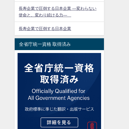
長寿企業で圧倒する日本企業 ―変わらない
使命と、変わり続ける力―
長寿企業で圧倒する日本企業
全省庁統一資格 取得済み