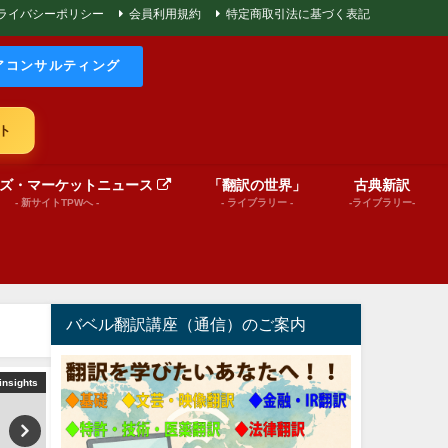
ライバシーポリシー
会員利用規約
特定商取引法に基づく表記
アコンサルティング
ト
ズ・マーケットニュース
「翻訳の世界」
古典新訳
- 新サイトTPWへ -
- ライブラリー -
-ライブラリー-
バベル翻訳講座（通信）のご案内
insights
巻頭言
World News in