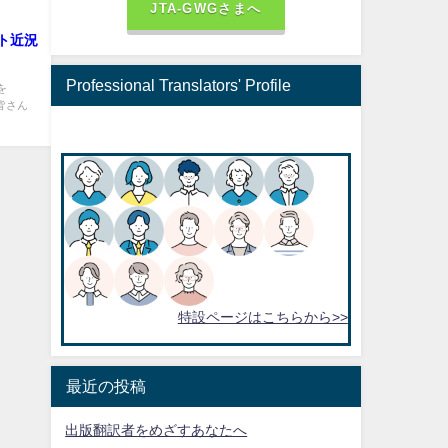
JTA-GWGさまへ
ト近況
Professional Translators' Profile
を
皆さん
特設ページはこちらから>>
最近の投稿
出版翻訳者をめざすあなたへ