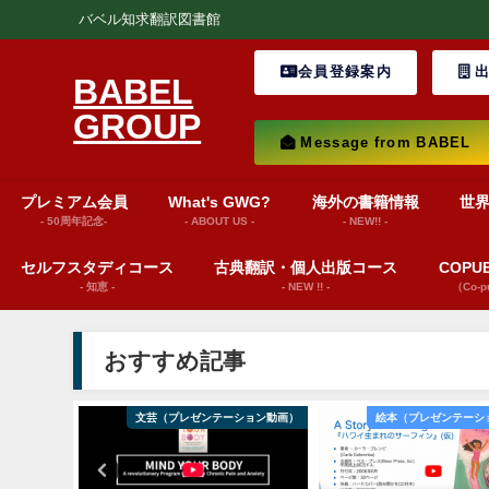
バベル知求翻訳図書館
会員登録案内
出
BABEL
GROUP
Message from BABEL
プレミアム会員
What's GWG?
海外の書籍情報
世
- 50周年記念-
- ABOUT US -
- NEW!! -
セルフスタディコース
古典翻訳・個人出版コース
COP
- 知恵 -
- NEW !! -
（Co-
おすすめ記事
ション動画）
文芸（プレゼンテーション動画）
絵本（プレゼンテーシ