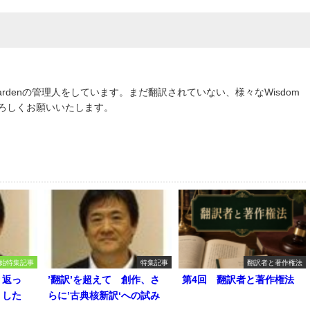
om Gardenの管理人をしています。まだ翻訳されていない、様々なWisdom
よろしくお願いいたします。
始特集記事
特集記事
翻訳者と著作権法
り返っ
’翻訳’を超えて 創作、さ
第4回 翻訳者と著作権法
うした
らに’古典核新訳‘への試み