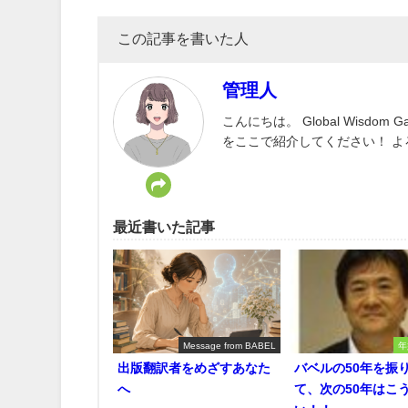
この記事を書いた人
管理人
こんにちは。 Global Wisd
をここで紹介してください！ 
最近書いた記事
Message from BABEL
年
出版翻訳者をめざすあなた
バベルの50年を振
へ
て、次の50年はこ