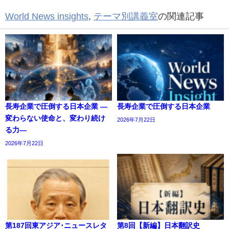
World News insights
,
テーマ別講義室
の関連記事
長寿企業で圧倒する日本企業 ―
長寿企業で圧倒する日本企業
変わらない使命と、変わり続け
2026年7月22日
る力―
2026年7月22日
第187回東アジア･ニュースレタ
第8回【新編】日本翻訳史