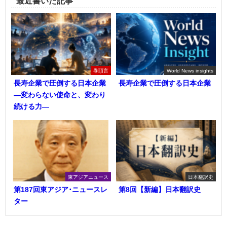
最近書いた記事
巻頭言
World News insights
長寿企業で圧倒する日本企業
長寿企業で圧倒する日本企業
―変わらない使命と、変わり
続ける力―
東アジアニュース
日本翻訳史
第187回東アジア･ニュースレ
第8回【新編】日本翻訳史
ター