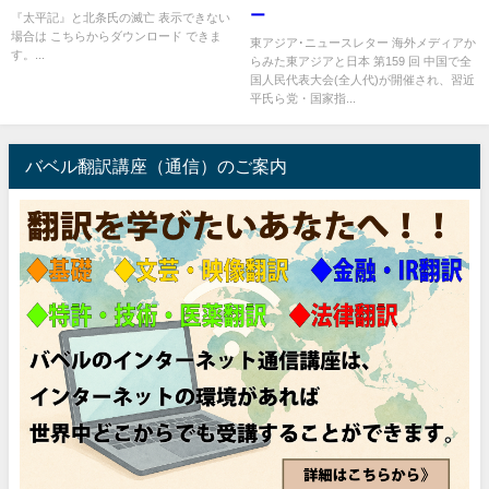
ー
『太平記』と北条氏の滅亡 表示できない
場合は こちらからダウンロード できま
東アジア･ニュースレター 海外メディアか
す。...
らみた東アジアと日本 第159 回 中国で全
国人民代表大会(全人代)が開催され、習近
平氏ら党・国家指...
バベル翻訳講座（通信）のご案内