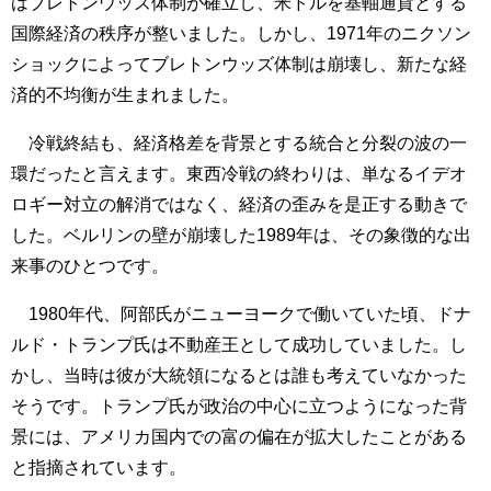
はブレトンウッズ体制が確立し、米ドルを基軸通貨とする
国際経済の秩序が整いました。しかし、1971年のニクソン
ショックによってブレトンウッズ体制は崩壊し、新たな経
済的不均衡が生まれました。
冷戦終結も、経済格差を背景とする統合と分裂の波の一
環だったと言えます。東西冷戦の終わりは、単なるイデオ
ロギー対立の解消ではなく、経済の歪みを是正する動きで
した。ベルリンの壁が崩壊した1989年は、その象徴的な出
来事のひとつです。
1980年代、阿部氏がニューヨークで働いていた頃、ドナ
ルド・トランプ氏は不動産王として成功していました。し
かし、当時は彼が大統領になるとは誰も考えていなかった
そうです。トランプ氏が政治の中心に立つようになった背
景には、アメリカ国内での富の偏在が拡大したことがある
と指摘されています。