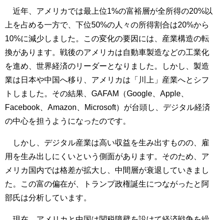
近年、アメリカでは最上位1%の富裕層が全所得の20%以
上を占める一方で、下位50%の人々の所得割合は20%から
10%に減少しました。この変化の要因には、産業構造の転
換があります。戦後のアメリカは自動車製造などの工業化
を進め、世界経済のリーダーとなりました。しかし、製造
業は日本や中国へ移り、アメリカは「川上」産業へとシフ
トしました。その結果、GAFAM（Google、Apple、
Facebook、Amazon、Microsoft）が台頭し、デジタル経済
の中心を担うようになったのです。
しかし、デジタル産業は高い収益を生み出すものの、雇
用を生み出しにくいという側面があります。そのため、ア
メリカ国内では格差が拡大し、中間層が衰退していきまし
た。この富の偏在が、トランプ政権誕生につながったと阿
部氏は分析しています。
現在、アメリカと中国は関税障壁を設けて経済戦争を繰