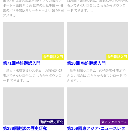
第 56 回 世界の出版事情-アメリカ書籍レ
日用品「書籍の表紙、裏表紙等」の特許訳
ポート－柴田きえ美 世界の出版事情 ― 各
表示できない場合は こちらからダウンロ
国のバベル出版リサーチャーより 第 56 回
ード できます。...
アメリカ...
特許翻訳入門
特許翻訳入門
第71回特許翻訳入門
第28回 特許翻訳入門
「求人・求職支援システム」の特許訳-27
「照明制御システム」の特許訳-4 表示で
表示できない場合は こちらからダウンロ
きない場合は こちらからダウンロード で
ード できます。...
きます。...
翻訳の歴史研究
東アジアニュース
第288回翻訳の歴史研究
第159回東アジア･ニュースレタ