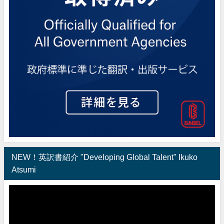
NEW！英訳書紹介 "Developing Global Talent" Ikuko
Atsumi
動
画
プ