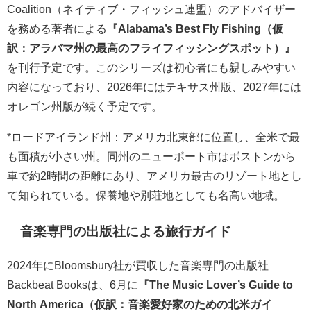
Coalition（ネイティブ・フィッシュ連盟）のアドバイザー
を務める著者による
『Alabama’s Best Fly Fishing（仮
訳：アラバマ州の最高のフライフィッシングスポット）』
を刊行予定です。このシリーズは初心者にも親しみやすい
内容になっており、2026年にはテキサス州版、2027年には
オレゴン州版が続く予定です。
*ロードアイランド州：アメリカ北東部に位置し、全米で最
も面積が小さい州。同州のニューポート市はボストンから
車で約2時間の距離にあり、アメリカ最古のリゾート地とし
て知られている。保養地や別荘地としても名高い地域。
音楽専門の出版社による旅行ガイド
2024年にBloomsbury社が買収した音楽専門の出版社
Backbeat Booksは、6月に
『The Music Lover’s Guide to
North America（仮訳：音楽愛好家のための北米ガイ