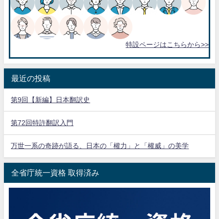
特設ページはこちらから>>
最近の投稿
第9回【新編】日本翻訳史
第72回特許翻訳入門
万世一系の奇跡が語る、日本の「權力」と「權威」の美学
全省庁統一資格 取得済み