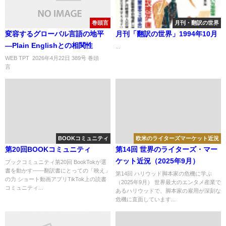
巻頭言
月刊・翻訳の世界
変容するグローバル言語の地平
月刊「翻訳の世界」1994年10月
―Plain Englishとの相関性
...
WEB TPT 2026年4月22日 389号 巻頭
言 ..
BOOKコミュニティ
欧米のライターズマーケット近況
第20回BOOKコミュニティ
第14回 世界のライターズ・マー
ケット近況（2025年9月）
ブックコミュニティ第20回 BookTokが選
書を動かす——翻訳書にとっての「映え」
第14回 ハリウッド脚本家の危機に学ぶ
の力 ショート動画アプリTikTok上の読書
（2025年9月） 世界最大のエンタメ産業で
コミュニティ...
あるハリウッドで、脚本家の雇用が深刻な
危機に直面しています...