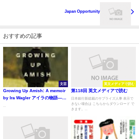
Japan Opportunity
おすすめの記事
文芸
英文メディアで読む
Growing Up Amish: A memoir
第118回 英文メディアで読む
by Ira Wagler アイラの物語――
日本銀行新総裁のサプライズ人事 表示で
きない場合は こちらからダウンロード で
二つの世界の狭間で
...
きます。...