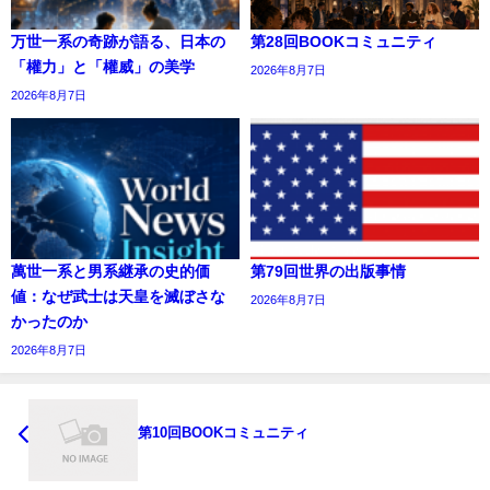
万世一系の奇跡が語る、日本の
第28回BOOKコミュニティ
「權力」と「權威」の美学
2026年8月7日
2026年8月7日
萬世一系と男系継承の史的価
第79回世界の出版事情
値：なぜ武士は天皇を滅ぼさな
2026年8月7日
かったのか
2026年8月7日
第10回BOOKコミュニティ