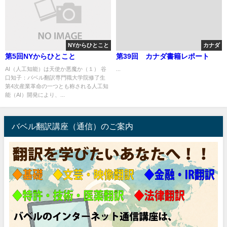
NYからひとこと
カナダ
第5回NYからひとこと
第39回 カナダ書籍レポート
AI（人工知能）は天使か悪魔か（１） 谷
...
口知子：バベル翻訳専門職大学院修了生
第4次産業革命の一つとも称される人工知
能（AI）開発により、...
バベル翻訳講座（通信）のご案内