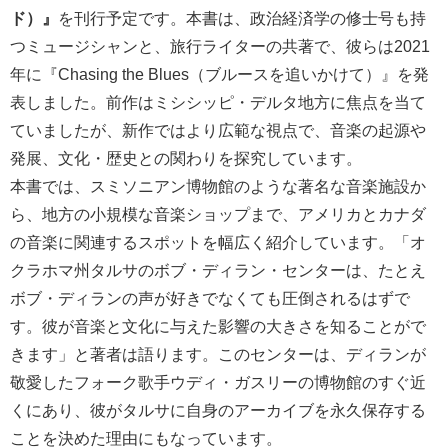
ド）』
を刊行予定です。本書は、政治経済学の修士号も持
つミュージシャンと、旅行ライターの共著で、彼らは2021
年に『Chasing the Blues（ブルースを追いかけて）』を発
表しました。前作はミシシッピ・デルタ地方に焦点を当て
ていましたが、新作ではより広範な視点で、音楽の起源や
発展、文化・歴史との関わりを探究しています。
本書では、スミソニアン博物館のような著名な音楽施設か
ら、地方の小規模な音楽ショップまで、アメリカとカナダ
の音楽に関連するスポットを幅広く紹介しています。「オ
クラホマ州タルサのボブ・ディラン・センターは、たとえ
ボブ・ディランの声が好きでなくても圧倒されるはずで
す。彼が音楽と文化に与えた影響の大きさを知ることがで
きます」と著者は語ります。このセンターは、ディランが
敬愛したフォーク歌手ウディ・ガスリーの博物館のすぐ近
くにあり、彼がタルサに自身のアーカイブを永久保存する
ことを決めた理由にもなっています。