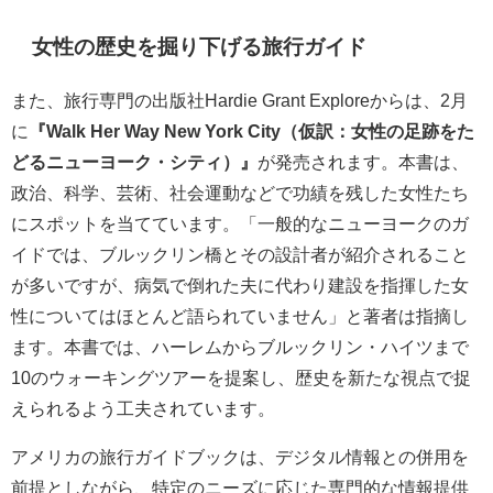
女性の歴史を掘り下げる旅行ガイド
また、旅行専門の出版社Hardie Grant Exploreからは、2月
に
『Walk Her Way New York City（仮訳：女性の足跡をた
どるニューヨーク・シティ）』
が発売されます。本書は、
政治、科学、芸術、社会運動などで功績を残した女性たち
にスポットを当てています。「一般的なニューヨークのガ
イドでは、ブルックリン橋とその設計者が紹介されること
が多いですが、病気で倒れた夫に代わり建設を指揮した女
性についてはほとんど語られていません」と著者は指摘し
ます。本書では、ハーレムからブルックリン・ハイツまで
10のウォーキングツアーを提案し、歴史を新たな視点で捉
えられるよう工夫されています。
アメリカの旅行ガイドブックは、デジタル情報との併用を
前提としながら、特定のニーズに応じた専門的な情報提供