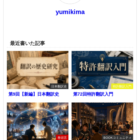
yumikima
最近書いた記事
日本翻訳史
特許翻訳入門
第9回【新編】日本翻訳史
第72回特許翻訳入門
巻頭言
BOOKコミュニティ