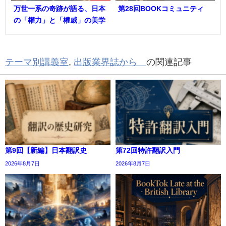
万世一系の奇跡が語る、日本
第28回BOOKコミュニティ
の「權力」と「權威」の美学
テーマ別講義室
,
出版業界誌から
の関連記事
第9回【新編】日本翻訳史
第72回特許翻訳入門
2026年8月7日
2026年8月7日