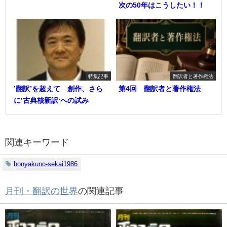
次の50年はこうしたい！！
特集記事
翻訳者と著作権法
’翻訳’を超えて 創作、さら
第4回 翻訳者と著作権法
に’古典核新訳‘への試み
関連キーワード
honyakuno-sekai1986
月刊・翻訳の世界
の関連記事