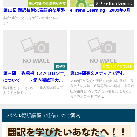
翻訳技術の言語的な基盤
月刊・e Trans Learning
第11回 翻訳技術の言語的な基盤
e Trans Learning 2005年9月
多読･速読でどんな英語力が伸びるの
...
か？...
数秘術
英文メディアで読む
第４回 「数秘術（ヌメロロジー)
第154回英文メディアで読む
について」 ～元内閣総理大
第154回自民党が圧勝した衆議院選挙 －高
市個人の人気、経済再興への期待、中国威
臣 安倍氏と菅氏～
数秘術とは？ その5 ～元内閣総理大臣
圧が後押し 表示できない場合は こちらか
安倍氏と菅氏～...
らダウンロード でき...
バベル翻訳講座（通信）のご案内