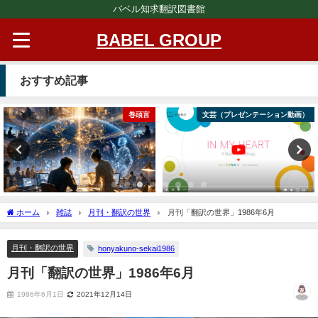
バベル知求翻訳図書館
BABEL GROUP
おすすめ記事
巻頭言
文芸（プレゼンテーション動画）
ホーム
雑誌
月刊・翻訳の世界
月刊「翻訳の世界」1986年6月
月刊・翻訳の世界
honyakuno-sekai1986
月刊「翻訳の世界」1986年6月
1986年6月1日
2021年12月14日