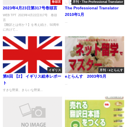
巻頭言
月刊・The Professional Translator
2023年4月23日第317号巻頭言
The Professional Translator
2010年1月
WEB TPT 2023年4月22日317号 巻頭
言
...
【翻訳とは何か？】を考え続け、50周年
に向けて...
イギリス
月刊・eとらんす
第6回 【2】 イギリス絵本レポー
eとらんす 2003年5月
ト
...
すきな野菜、きらいな野菜...