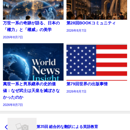
万世一系の奇跡が語る、日本の
第28回BOOKコミュニティ
「權力」と「權威」の美学
2026年8月7日
2026年8月7日
萬世一系と男系継承の史的価
第79回世界の出版事情
値：なぜ武士は天皇を滅ぼさな
2026年8月7日
かったのか
2026年8月7日
第35回 総合的な翻訳による英語教育