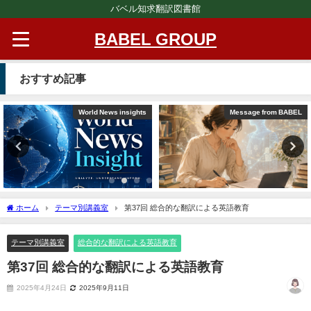
バベル知求翻訳図書館
BABEL GROUP
おすすめ記事
World News insights
Message from BABEL
ホーム
テーマ別講義室
第37回 総合的な翻訳による英語教育
テーマ別講義室
総合的な翻訳による英語教育
第37回 総合的な翻訳による英語教育
2025年4月24日
2025年9月11日