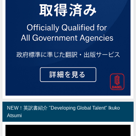
NEW！英訳書紹介 "Developing Global Talent" Ikuko
Atsumi
動
画