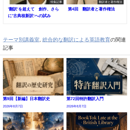
特集記事
翻訳者と著作権法
’翻訳’を超えて 創作、さら
第4回 翻訳者と著作権法
に’古典核新訳‘への試み
テーマ別講義室
,
総合的な翻訳による英語教育
の関連
記事
第9回【新編】日本翻訳史
第72回特許翻訳入門
2026年8月7日
2026年8月7日