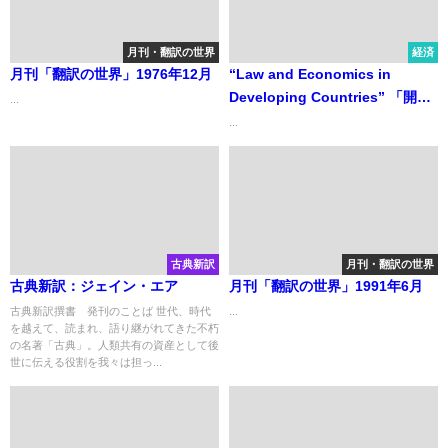
月刊・翻訳の世界
経済
月刊「翻訳の世界」1976年12月
“Law and Economics in
Developing Countries” 「開発
...
途上国の法律と経済」
...
古典新訳
月刊・翻訳の世界
古典新訳：ジェイン・エア
月刊「翻訳の世界」1991年6月
古典新訳撰書 発刊のことば 世代、時代
...
を越えて、読まれ、語り継がれてきた不朽
の名著「古典」。人類共有の資産として後
世に伝える役割を我々は担っ...