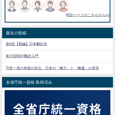
特設ページはこちらから>>
最近の投稿
第9回【新編】日本翻訳史
第72回特許翻訳入門
万世一系の奇跡が語る、日本の「權力」と「權威」の美学
全省庁統一資格 取得済み