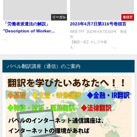
リーガル
巻頭言
「労働者派遣法の解説」
2023年4月7日第316号巻頭言
”Description of Worker
WEB TPT 2023年4月7日316号 巻頭
Dispatching Act”
...
【翻訳一筋】そして今後
も ...
バベル翻訳講座（通信）のご案内