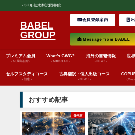
バベル知求翻訳図書館
会員登録案内
出
BABEL
GROUP
Message from BABEL
プレミアム会員
What's GWG?
海外の書籍情報
世
- 50周年記念-
- ABOUT US -
- NEW!! -
セルフスタディコース
古典翻訳・個人出版コース
COP
- 知恵 -
- NEW !! -
（Co-
おすすめ記事
from BABEL
巻頭言