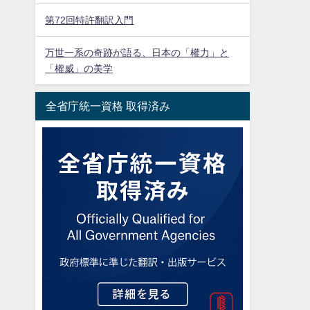
第72回特許翻訳入門
万世一系の奇跡が語る、日本の「權力」と
「權威」の美学
全省庁統一資格 取得済み