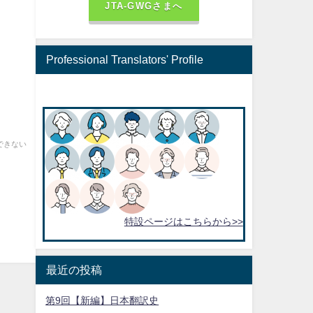
JTA-GWGさまへ
Professional Translators' Profile
できない
特設ページはこちらから>>
最近の投稿
第9回【新編】日本翻訳史