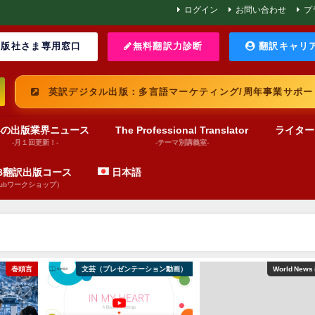
ログイン
お問い合わせ
プ
版社さま専用窓口
無料翻訳力診断
翻訳キャリ
英訳デジタル出版：多言語マーケティング/周年事業サポー
界の出版業界ニュース
The Professional Translator
ライター
-月１回更新！-
-テーマ別講義室-
UB翻訳出版コース
日本語
pubワークショップ）
巻頭言
文芸（プレゼンテーション動画）
World News 