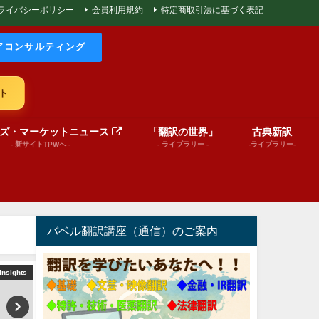
ライバシーポリシー
会員利用規約
特定商取引法に基づく表記
アコンサルティング
ト
ズ・マーケットニュース
「翻訳の世界」
古典新訳
- 新サイトTPWへ -
- ライブラリー -
-ライブラリー-
バベル翻訳講座（通信）のご案内
insights
文芸（プレゼンテーション動画）
World News in