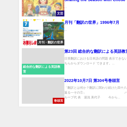
Love 「クリスマスのための12の
...
あなたが愛する物でクリスマスを
文芸
ましょう
月刊「翻訳の世界」1996年7月
...
月刊・翻訳の世界
第23回 総合的な翻訳による英語教
日英翻訳における日本語の問題 表示できない
ちらからダウンロード できます。...
総合的な翻訳による英語教
育
2022年10月7日 第304号巻頭言
「翻訳とは何か？翻訳に関わり続けた四十八
返る—その①」 バベル
ループ代 表 湯浅 美代子 今から...
巻頭言