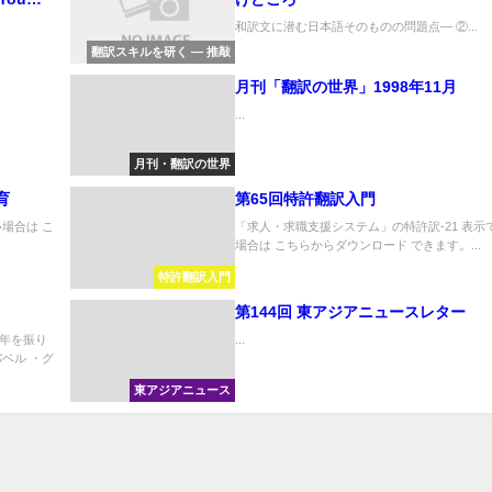
お茶会」
和訳文に潜む日本語そのものの問題点― ②...
お祝いし
翻訳スキルを研く ― 推敲
月刊「翻訳の世界」1998年11月
...
月刊・翻訳の世界
育
第65回特許翻訳入門
場合は こ
「求人・求職支援システム」の特許訳-21 表示
場合は こちらからダウンロード できます。...
特許翻訳入門
第144回 東アジアニュースレター
年を振り
...
 ・グ
東アジアニュース