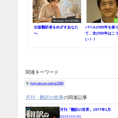
Message from BABEL
年
出版翻訳者をめざすあなた
バベルの50年を振
へ
て、次の50年はこ
い！！
関連キーワード
honyakuno-sekai1990
月刊・翻訳の世界
の関連記事
月刊「翻訳の世界」1977年1月
2021年12月13日