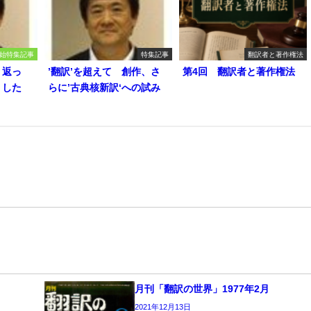
始特集記事
特集記事
翻訳者と著作権法
り返っ
’翻訳’を超えて 創作、さ
第4回 翻訳者と著作権法
うした
らに’古典核新訳‘への試み
月刊「翻訳の世界」1977年2月
2021年12月13日