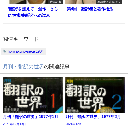
特集記事
翻訳者と著作権法
’翻訳’を超えて 創作、さら
第4回 翻訳者と著作権法
に’古典核新訳‘への試み
関連キーワード
honyakuno-sekai1984
月刊・翻訳の世界
の関連記事
月刊「翻訳の世界」1977年1月
月刊「翻訳の世界」1977年2月
2021年12月13日
2021年12月13日