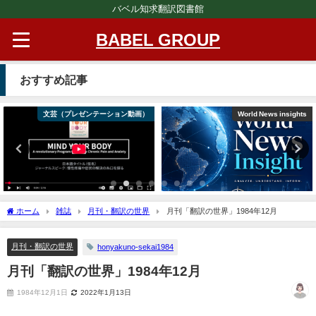
バベル知求翻訳図書館
BABEL GROUP
おすすめ記事
文芸（プレゼンテーション動画）
World News insights
ホーム
雑誌
月刊・翻訳の世界
月刊「翻訳の世界」1984年12月
月刊・翻訳の世界
honyakuno-sekai1984
月刊「翻訳の世界」1984年12月
1984年12月1日
2022年1月13日