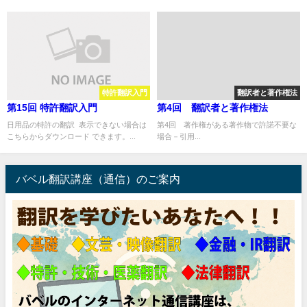
特許翻訳入門
翻訳者と著作権法
第15回 特許翻訳入門
第4回 翻訳者と著作権法
日用品の特許の翻訳 表示できない場合は
第4回 著作権がある著作物で許諾不要な
こちらからダウンロード できます。...
場合－引用...
バベル翻訳講座（通信）のご案内