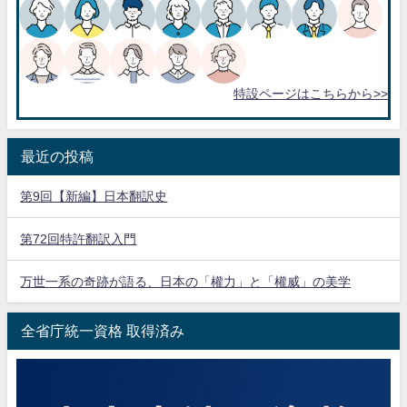
特設ページはこちらから>>
最近の投稿
第9回【新編】日本翻訳史
第72回特許翻訳入門
万世一系の奇跡が語る、日本の「權力」と「權威」の美学
全省庁統一資格 取得済み