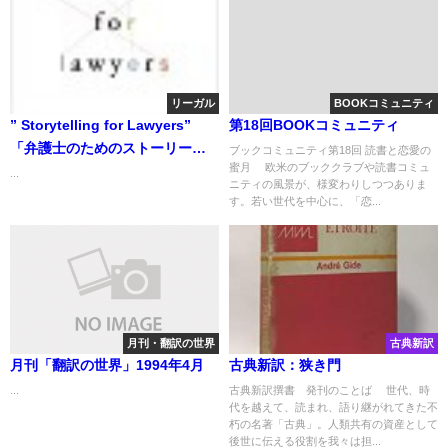
リーガル
BOOKコミュニティ
” Storytelling for Lawyers”
第18回BOOKコミュニティ
「弁護士のためのストーリー・
ブックコミュニティ第18回 読書と恋愛の
蜜月 欧米のブッククラブや読書コミュ
テリング技術」
...
ニティの風景が、様変わりしつつありま
す。若い世代を中心に、「恋...
月刊・翻訳の世界
古典新訳
月刊「翻訳の世界」1994年4月
古典新訳：狭き門
...
古典新訳撰書 発刊のことば 世代、時
代を越えて、読まれ、語り継がれてきた不
朽の名著「古典」。人類共有の資産として
後世に伝える役割を我々は担...