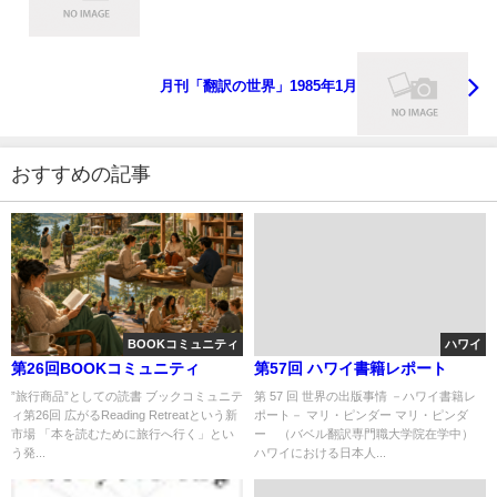
月刊「翻訳の世界」1985年1月
おすすめの記事
BOOKコミュニティ
ハワイ
第26回BOOKコミュニティ
第57回 ハワイ書籍レポート
”旅行商品”としての読書 ブックコミュニテ
第 57 回 世界の出版事情 －ハワイ書籍レ
ィ第26回 広がるReading Retreatという新
ポート－ マリ・ピンダー マリ・ピンダ
市場 「本を読むために旅行へ行く」とい
ー （バベル翻訳専門職大学院在学中）
う発...
ハワイにおける日本人...