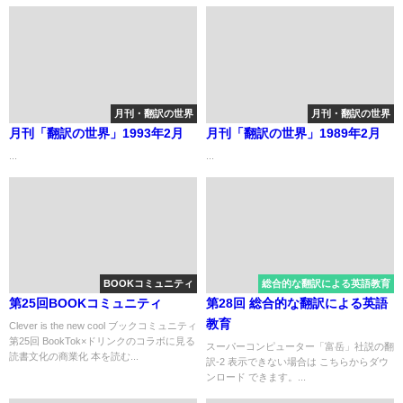
月刊・翻訳の世界
月刊・翻訳の世界
月刊「翻訳の世界」1993年2月
月刊「翻訳の世界」1989年2月
...
...
BOOKコミュニティ
総合的な翻訳による英語教育
第25回BOOKコミュニティ
第28回 総合的な翻訳による英語
教育
Clever is the new cool ブックコミュニティ
第25回 BookTok×ドリンクのコラボに見る
スーパーコンピューター「富岳」社説の翻
読書文化の商業化 本を読む...
訳-2 表示できない場合は こちらからダウ
ンロード できます。...