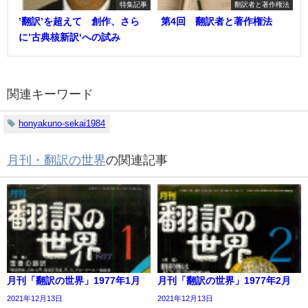
特集記事
翻訳者と著作権法
’翻訳’を超えて 創作、さら
第4回 翻訳者と著作権法
に’古典核新訳‘への試み
関連キーワード
honyakuno-sekai1984
月刊・翻訳の世界
の関連記事
月刊「翻訳の世界」1977年1月
月刊「翻訳の世界」1977年2月
2021年12月13日
2021年12月13日