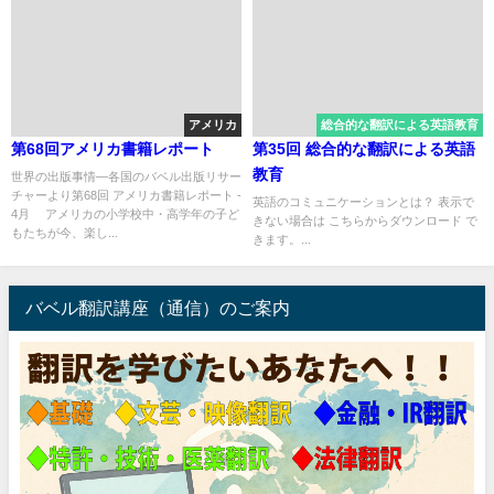
アメリカ
総合的な翻訳による英語教育
第68回アメリカ書籍レポート
第35回 総合的な翻訳による英語
教育
世界の出版事情―各国のバベル出版リサー
チャーより第68回 アメリカ書籍レポート -
英語のコミュニケーションとは？ 表示で
4月 アメリカの小学校中・高学年の子ど
きない場合は こちらからダウンロード で
もたちが今、楽し...
きます。...
バベル翻訳講座（通信）のご案内