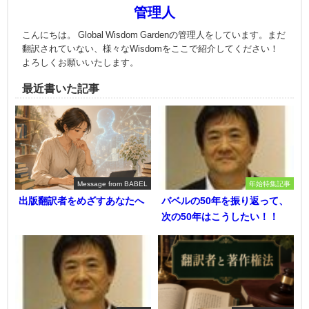
管理人
こんにちは。 Global Wisdom Gardenの管理人をしています。まだ
翻訳されていない、様々なWisdomをここで紹介してください！
よろしくお願いいたします。
最近書いた記事
Message from BABEL
年始特集記事
出版翻訳者をめざすあなたへ
バベルの50年を振り返って、
次の50年はこうしたい！！