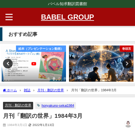
バベル知求翻訳図書館
BABEL GROUP
おすすめ記事
絵本（プレゼンテーション動画）
巻頭言
ホーム
雑誌
月刊・翻訳の世界
月刊「翻訳の世界」1984年3月
月刊・翻訳の世界
honyakuno-sekai1984
月刊「翻訳の世界」1984年3月
1984年3月1日
2022年1月13日