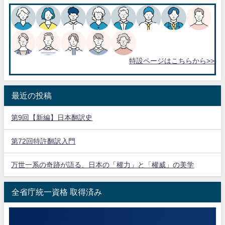
特設ページはこちらから>>
最近の投稿
第9回【新編】日本翻訳史
第72回特許翻訳入門
万世一系の奇跡が語る、日本の「權力」と「權威」の美学
全省庁統一資格 取得済み