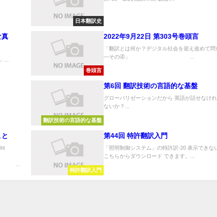
言
日本翻訳史
な真
2022年9月22日 第303号巻頭言
「翻訳とは何か？デジタル社会を迎え改めて問
—その④」 ...
..
巻頭言
第6回 翻訳技術の言語的な基盤
グローバリゼーションだから 英語が話せなけ
ないか？...
翻訳技術の言語的な基盤
こと
第44回 特許翻訳入門
ht
「照明制御システム」の特許訳-20 表示できな
こちらからダウンロード できます。...
.
特許翻訳入門