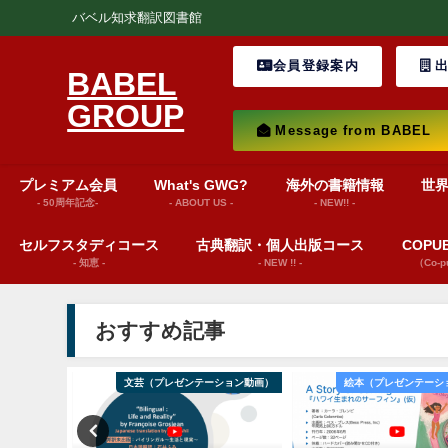
バベル知求翻訳図書館
会員登録案内
出
BABEL
GROUP
Message from BABEL
プレミアム会員
What's GWG?
海外の書籍情報
世
- 50周年記念-
- ABOUT US -
- NEW!! -
セルフスタディコース
古典翻訳・個人出版コース
COP
- 知恵 -
- NEW !! -
（Co-
おすすめ記事
ws insights
文芸（プレゼンテーション動画）
絵本（プレゼンテーシ