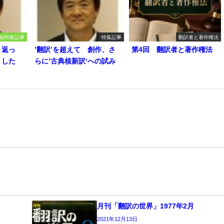
始特集記事
特集記事
翻訳者と著作権法
り返っ
’翻訳’を超えて 創作、さ
第4回 翻訳者と著作権法
うした
らに’古典核新訳‘への試み
月刊「翻訳の世界」1977年2月
2021年12月13日