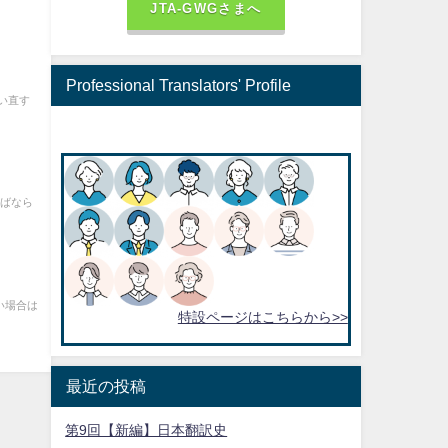
JTA-GWGさまへ
Professional Translators' Profile
い直す
ればなら
い場合は
特設ページはこちらから>>
最近の投稿
第9回【新編】日本翻訳史