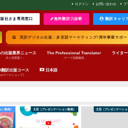
ログイン
お問い合わせ
プ
版社さま専用窓口
無料翻訳力診断
翻訳キャリ
英訳デジタル出版：多言語マーケティング/周年事業サポー
界の出版業界ニュース
The Professional Translator
ライター
-月１回更新！-
-テーマ別講義室-
UB翻訳出版コース
日本語
pubワークショップ）
ョン動画）
文芸（プレゼンテーション動画）
文芸（プレゼンテーショ