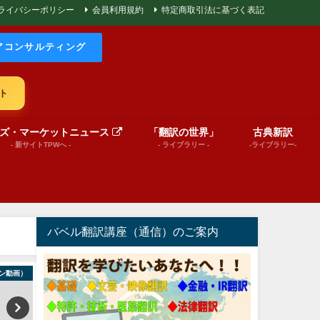
ライバシーポリシー
会員利用規約
特定商取引法に基づく表記
アコンサルティング
ト
ズ・マーケットニュース
「翻訳の世界」
古典新訳
- 新サイトTPWへ -
- ライブラリー -
-ライブラリー-
バベル翻訳講座（通信）のご案内
ン動画）
巻頭言
World News in