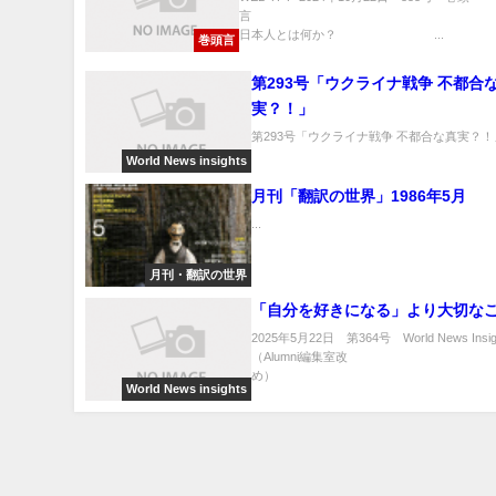
日本人とは何か？ ...
巻頭言
第293号「ウクライナ戦争 不都合
実？！」
第293号「ウクライナ戦争 不都合な真実？！」.
World News insights
月刊「翻訳の世界」1986年5月
...
月刊・翻訳の世界
「自分を好きになる」より大切な
2025年5月22日 第364号 World News Insig
（Alumni編集室改
め） ..
World News insights