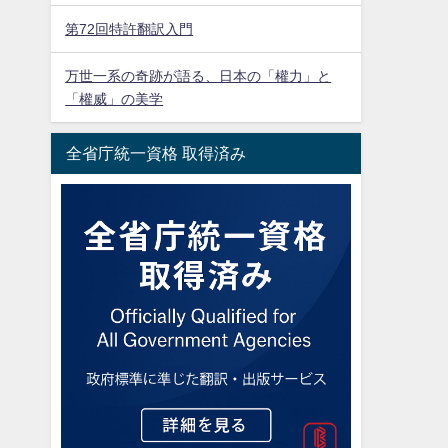
第72回特許翻訳入門
万世一系の奇跡が語る、日本の「權力」と
「權威」の美学
全省庁統一資格 取得済み