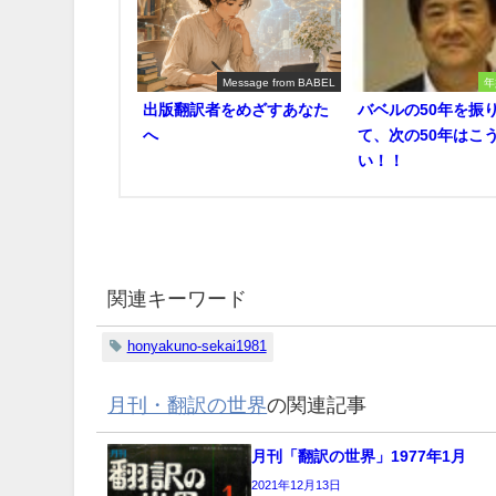
Message from BABEL
年
出版翻訳者をめざすあなた
バベルの50年を振
へ
て、次の50年はこ
い！！
関連キーワード
honyakuno-sekai1981
月刊・翻訳の世界
の関連記事
月刊「翻訳の世界」1977年1月
2021年12月13日