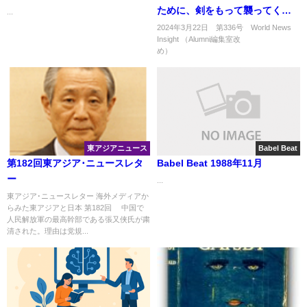
ために、剣をもって襲ってくる
...
敵に立ち向かう勇気があります
2024年3月22日 第336号 World News
Insight （Alumni編集室改
か」
め） ..
東アジアニュース
Babel Beat
第182回東アジア･ニュースレタ
Babel Beat 1988年11月
ー
...
東アジア･ニュースレター 海外メディアか
らみた東アジアと日本 第182回 中国で
人民解放軍の最高幹部である張又侠氏が粛
清された。理由は党規...