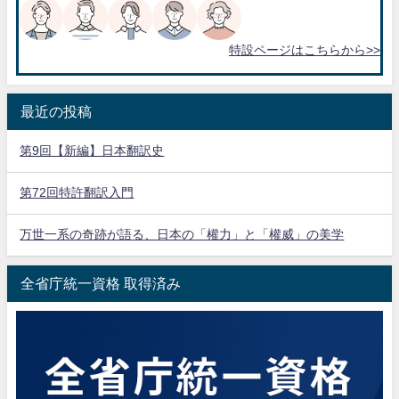
特設ページはこちらから>>
最近の投稿
第9回【新編】日本翻訳史
第72回特許翻訳入門
万世一系の奇跡が語る、日本の「權力」と「權威」の美学
全省庁統一資格 取得済み