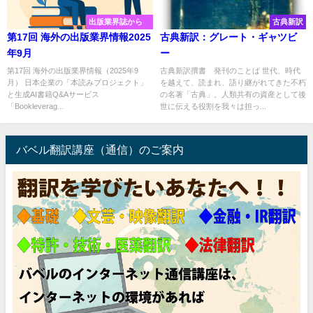
出版業界誌から
古典新訳
第17回 海外の出版業界情報2025
古典新訳：グレート・ギャツビ
年9月
ー
第17回 海外の出版業界情報（2025年9
古典新訳撰書 発刊のことば 世代、時代
月） 日本企業の「本読みプロジェクト」
を越えて、読まれ、語り継がれてきた不朽
と生成AI書籍Q&Aサービス
の名著「古典」。人類共有の資産として後
「Bookleverag...
世に伝える役割を我々は担っ...
バベル翻訳講座（通信）のご案内