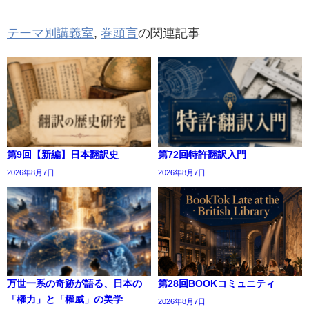
テーマ別講義室
,
巻頭言
の関連記事
第9回【新編】日本翻訳史
第72回特許翻訳入門
2026年8月7日
2026年8月7日
万世一系の奇跡が語る、日本の
第28回BOOKコミュニティ
「權力」と「權威」の美学
2026年8月7日