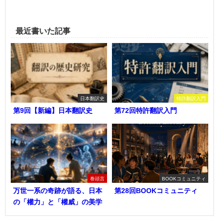
最近書いた記事
日本翻訳史
特許翻訳入門
第9回【新編】日本翻訳史
第72回特許翻訳入門
巻頭言
BOOKコミュニティ
万世一系の奇跡が語る、日本
第28回BOOKコミュニティ
の「權力」と「權威」の美学