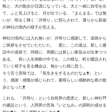
晩と、犬の散歩が日課になっている。犬と一緒に自宅を出
て、ふと見上げると、月が出ている。『まんまる』では無
いが、明るく輝く「月明り」に照らされて、通りから新築
の神社の境内の様子が見える。
神社の境内には入れ無いが、月明りに感謝して、道路から
ご挨拶をさせていただいた。 更に、この道は、新しく建
設中の道路で、同様に、周囲には新しい家並みが出来つつ
ある。 長い人生体験の中でも、この様な、町が建設され
ていく様子を見る機会は、無かった様に思う。
そう言う意味では、『長生きをするものだなぁ❣️』 とい
う、感謝・感慨が感じられて、素晴らしい感動的な夜の散
歩となった❣️
これも、「月明り」という自然界の恩恵と、新しい神社⛩️
の建設という、人間界の営為『いとなみ』の調和の成せる
技だ❣️と、深く感動させられた❣️