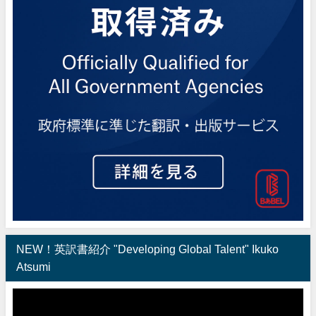
NEW！英訳書紹介 "Developing Global Talent" Ikuko
Atsumi
動
画