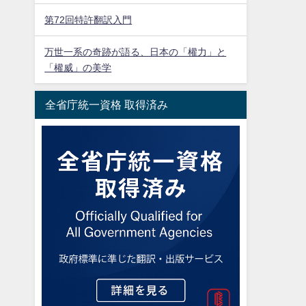
第72回特許翻訳入門
万世一系の奇跡が語る、日本の「權力」と
「權威」の美学
全省庁統一資格 取得済み