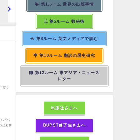
第1ルーム 世界の出版事情
第5ルーム 数秘術
第8ルーム 英文メディアで読む
第10ルーム 翻訳の歴史研究
言
第12ルーム 東アジア・ニュース
レター
』
ご覧く
出版社さまへ
子：バベ
つとも称
BUPST修了生さまへ