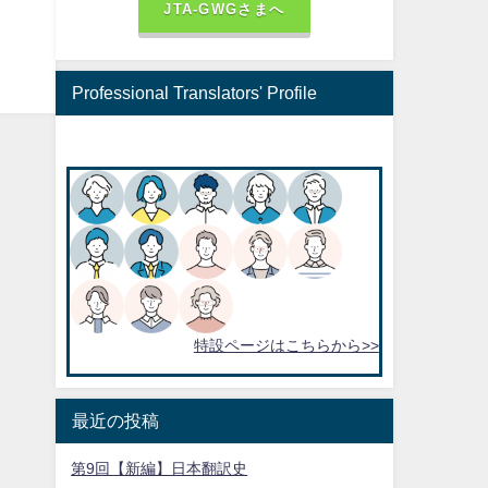
JTA-GWGさまへ
Professional Translators' Profile
特設ページはこちらから>>
最近の投稿
第9回【新編】日本翻訳史