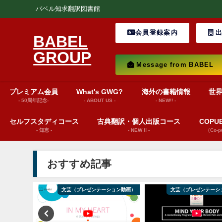
バベル知求翻訳図書館
会員登録案内
出
BABEL
GROUP
Message from BABEL
プレミアム会員
What's GWG?
海外の書籍情報
世
- 50周年記念-
- ABOUT US -
- NEW!! -
セルフスタディコース
古典翻訳・個人出版コース
COP
- 知恵 -
- NEW !! -
（Co-
おすすめ記事
ws insights
文芸（プレゼンテーション動画）
文芸（プレゼンテーシ