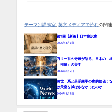
テーマ別講義室
,
英文メディアで読む
の関
第9回【新編】日本翻訳史
2026年8月7日
万世一系の奇跡が語る、日本の「
「權威」の美学
2026年8月7日
萬世一系と男系継承の史的価値：
は天皇を滅ぼさなかったのか
2026年8月7日