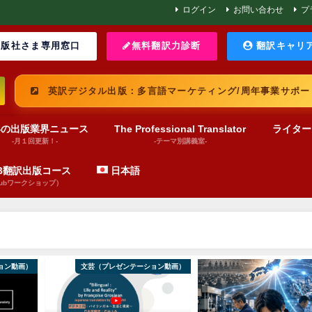
ログイン
お問い合わせ
プ
版社さま専用窓口
無料翻訳力診断
翻訳キャリ
英訳デジタル出版：多言語マーケティング/周年事業サポー
界の出版業界ニュース
The Professional Translator
ライター
-月１回更新！-
-テーマ別講義室-
UB翻訳出版コース
日本語
pubワークショップ）
ョン動画）
文芸（プレゼンテーション動画）