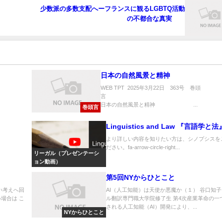
少数派の多数支配へーフランスに観るLGBTQ活動
の不都合な真実
日本の自然風景と精神
WEB TPT 2025年3月22日 363号 巻頭
日本の自然風景と精神 ...
巻頭言
Linguistics and Law 『言語学と法
より詳しい内容を知りたい方は、シノプシスを
ださい。fa-arrow-circle-right...
リーガル（プレゼンテーシ
ョン動画）
第5回NYからひとこと
い考えへ回
AI（人工知能）は天使か悪魔か（１） 谷口知
場合は こ
ル翻訳専門職大学院修了生 第4次産業革命の一
される人工知能（AI）開発により、...
NYからひとこと