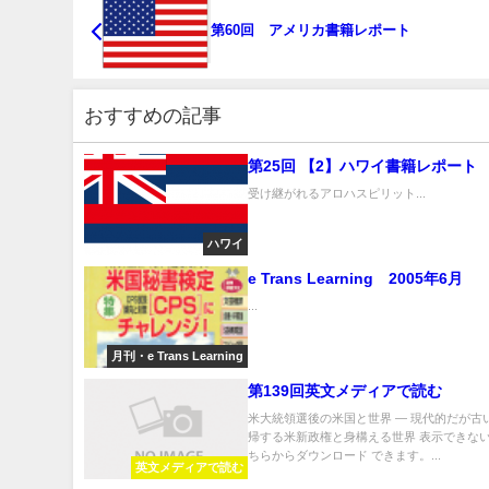
第60回 アメリカ書籍レポート
おすすめの記事
第25回 【2】ハワイ書籍レポート
受け継がれるアロハスピリット...
ハワイ
e Trans Learning 2005年6月
...
月刊・e Trans Learning
第139回英文メディアで読む
米大統領選後の米国と世界 ― 現代的だが古
帰する米新政権と身構える世界 表示できない
ちらからダウンロード できます。...
英文メディアで読む