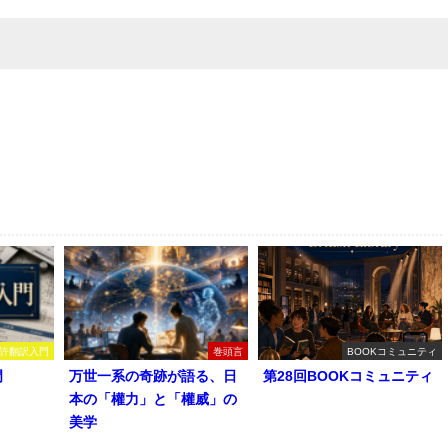
許翻訳入門
巻頭言
BOOKコミュニティ
門
万世一系の奇跡が語る、日
第28回BOOKコミュニティ
本の「權力」と「權威」の
美学