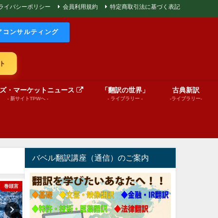
ライバシーポリシー
会員利用規約
特定商取引法に基づく表記
アコンサルティング
ト
ズ・マーケットニュース
「翻訳の世界」
古典新訳
- 新サイトTPWへ -
- ライブラリー -
-ライブラリー-
バベル翻訳講座（通信）のご案内
巻頭言
World News insights
Message from