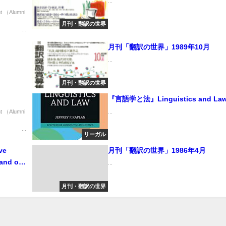
...
 （Alumni
月刊・翻訳の世界
..
月刊「翻訳の世界」1989年10月
...
月刊・翻訳の世界
『言語学と法』Linguistics and La
 （Alumni
...
..
リーガル
ve
月刊「翻訳の世界」1986年4月
tand out
...
界で、効果
月刊・翻訳の世界