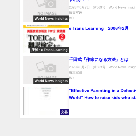
2025年8月7日 第369号 World News Insight
編集室改
め） .
World News insights
e Trans Learning 2006年2月
...
月刊・e Trans Learning
千田式『作家になる方法』とは
2025年5月7日 第363号 World News Insight
編集室改
め） .
World News insights
“Effective Parenting in a Defecti
World” How to raise kids who s
from the crowd （不完全な世
...
的な子育てをする方法）
文芸