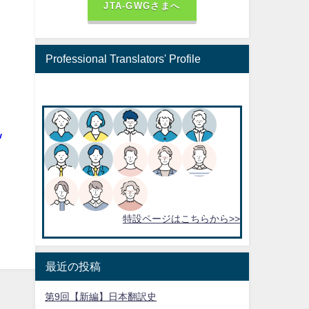
JTA-GWGさまへ
Professional Translators' Profile
w
特設ページはこちらから>>
最近の投稿
第9回【新編】日本翻訳史