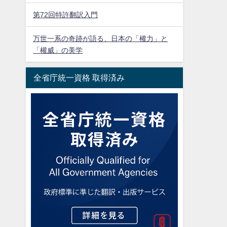
第72回特許翻訳入門
万世一系の奇跡が語る、日本の「權力」と
「權威」の美学
全省庁統一資格 取得済み