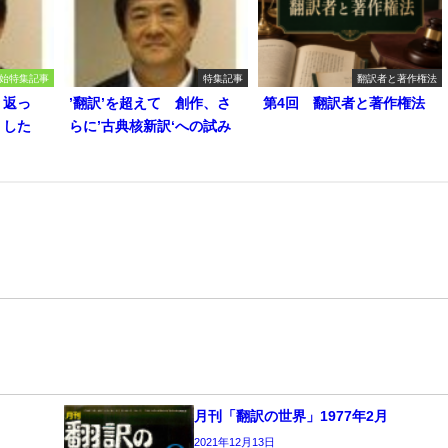
始特集記事
特集記事
翻訳者と著作権法
り返っ
’翻訳’を超えて 創作、さ
第4回 翻訳者と著作権法
うした
らに’古典核新訳‘への試み
月刊「翻訳の世界」1977年2月
2021年12月13日