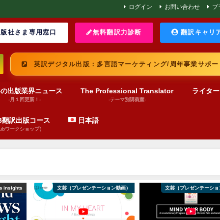
ログイン
お問い合わせ
プ
版社さま専用窓口
無料翻訳力診断
翻訳キャリ
英訳デジタル出版：多言語マーケティング/周年事業サポー
界の出版業界ニュース
The Professional Translator
ライター
-月１回更新！-
-テーマ別講義室-
UB翻訳出版コース
日本語
pubワークショップ）
 insights
文芸（プレゼンテーション動画）
文芸（プレゼンテーショ