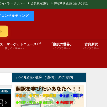
ライバシーポリシー
会員利用規約
特定商取引法に基づく表記
アコンサルティング
ト
ズ・マーケットニュース
「翻訳の世界」
古典新訳
- 新サイトTPWへ -
- ライブラリー -
-ライブラリー-
バベル翻訳講座（通信）のご案内
ン動画）
巻頭言
World News in