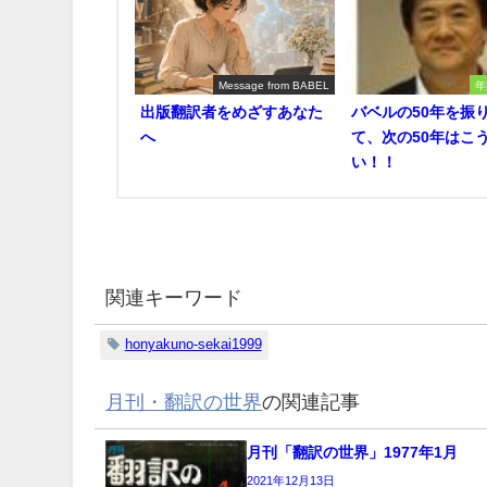
Message from BABEL
年
出版翻訳者をめざすあなた
バベルの50年を振
へ
て、次の50年はこ
い！！
関連キーワード
honyakuno-sekai1999
月刊・翻訳の世界
の関連記事
月刊「翻訳の世界」1977年1月
2021年12月13日