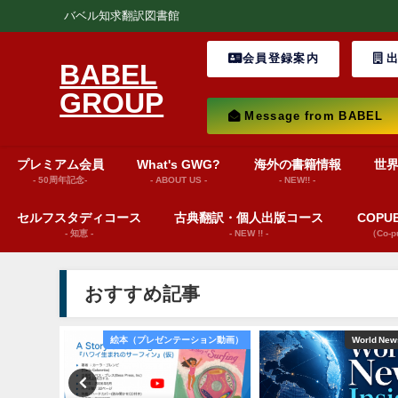
バベル知求翻訳図書館
会員登録案内
出
BABEL
GROUP
Message from BABEL
プレミアム会員
What's GWG?
海外の書籍情報
世
- 50周年記念-
- ABOUT US -
- NEW!! -
セルフスタディコース
古典翻訳・個人出版コース
COP
- 知恵 -
- NEW !! -
（Co-
おすすめ記事
from BABEL
絵本（プレゼンテーション動画）
World News