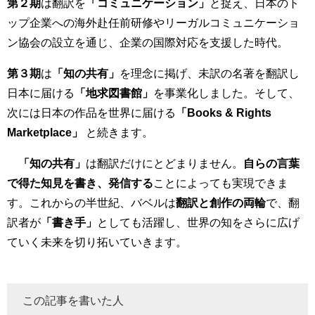
第２期
は翻訳を
「コミュニケーション」
と捉え、日本のト
ップ企業への海外赴任前研修やリーガルコミュニケーショ
ン協会の設立を通じ、企業の国際対応を支援した時代。
第３期
は
「知の共有」
を理念に掲げ、未訳の名著を翻訳し
日本に届ける
「地求図書館」
を事業化しました。そして、
次には日本の作品を世界に届ける
「Books & Rights
Marketplace」
と続きます。
「知の共有」
は翻訳だけにとどまりません。
自らの言葉
で得た知見を書き、発信する
ことによっても実現できま
す。これからの半世紀、バベルは
翻訳と創作の両輪
で、翻
訳者が
「書き手」
としても活躍し、世界の知をさらに広げ
ていく未来を切り拓いていきます。
この記事を書いた人