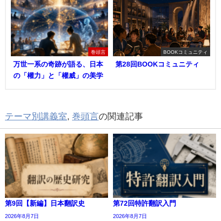
巻頭言
BOOKコミュニティ
万世一系の奇跡が語る、日本
第28回BOOKコミュニティ
の「權力」と「權威」の美学
テーマ別講義室
,
巻頭言
の関連記事
第9回【新編】日本翻訳史
第72回特許翻訳入門
2026年8月7日
2026年8月7日