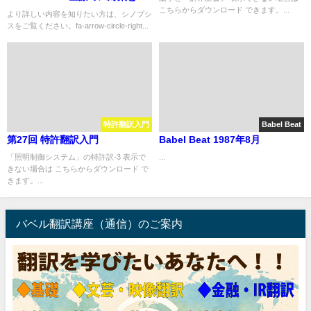
こちらからダウンロード できます。...
ディカル・ナルシズム
より詳しい内容を知りたい方は、シノプシ
スをご覧ください。fa-arrow-circle-right...
特許翻訳入門
Babel Beat
第27回 特許翻訳入門
Babel Beat 1987年8月
「照明制御システム」の特許訳-3 表示で
...
きない場合は こちらからダウンロード で
きます。...
バベル翻訳講座（通信）のご案内