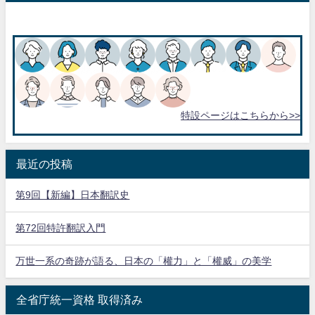
特設ページはこちらから>>
最近の投稿
第9回【新編】日本翻訳史
第72回特許翻訳入門
万世一系の奇跡が語る、日本の「權力」と「權威」の美学
全省庁統一資格 取得済み