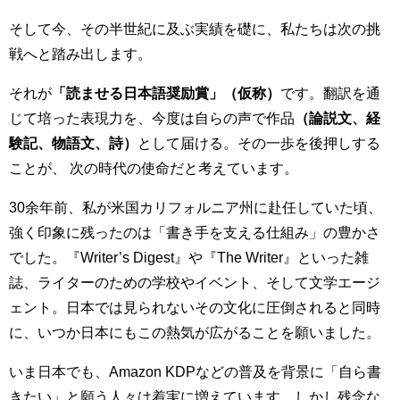
そして今、その半世紀に及ぶ実績を礎に、私たちは次の挑
戦へと踏み出します。
それが
「読ませる日本語奨励賞」（仮称）
です。翻訳を通
じて培った表現力を、今度は自らの声で作品
（論説文、経
験記、物語文、詩）
として届ける。その一歩を後押しする
ことが、 次の時代の使命だと考えています。
30余年前、私が米国カリフォルニア州に赴任していた頃、
強く印象に残ったのは「書き手を支える仕組み」の豊かさ
でした。『Writer’s Digest』や『The Writer』といった雑
誌、ライターのための学校やイベント、そして文学エージ
ェント。日本では見られないその文化に圧倒されると同時
に、いつか日本にもこの熱気が広がることを願いました。
いま日本でも、Amazon KDPなどの普及を背景に「自ら書
きたい」と願う人々は着実に増えています。しかし残念な