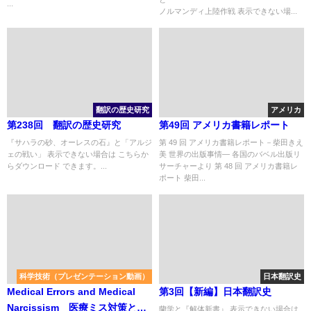
Relationships" 『インターネッ
...
ノルマンディ上陸作戦 表示できない場...
トの光と影――ネットとの賢い
つきあい方』
翻訳の歴史研究
アメリカ
第238回 翻訳の歴史研究
第49回 アメリカ書籍レポート
『サハラの砂、オーレスの石』と「アルジ
第 49 回 アメリカ書籍レポート－柴田きえ
ェの戦い」 表示できない場合は こちらか
美 世界の出版事情― 各国のバベル出版リ
らダウンロード できます。...
サーチャーより 第 48 回 アメリカ書籍レ
ポート 柴田...
科学技術（プレゼンテーション動画）
日本翻訳史
Medical Errors and Medical
第3回【新編】日本翻訳史
Narcissism 医療ミス対策とメ
蘭学と『解体新書』 表示できない場合は