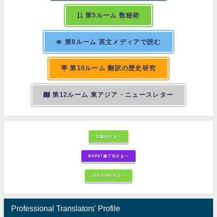
第5ルーム 数秘術
第8ルーム 英文メディアで読む
第10ルーム 翻訳の歴史研究
第12ルーム 東アジア・ニュースレター
出版社さまへ
BUPST修了生さまへ
JTA-GWGさまへ
Professional Translators' Profile