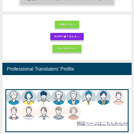
出版社さまへ
BUPST修了生さまへ
JTA-GWGさまへ
Professional Translators' Profile
特設ページはこちらから>>