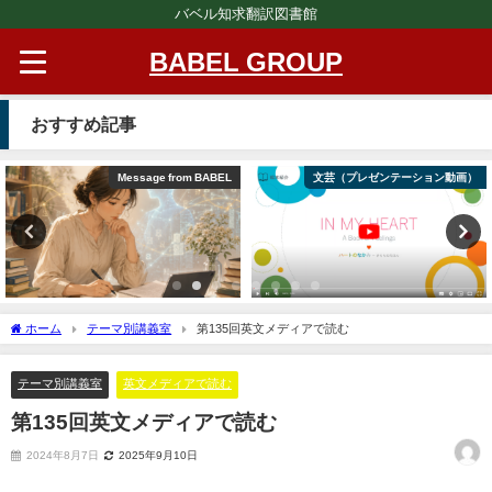
バベル知求翻訳図書館
BABEL GROUP
おすすめ記事
Message from BABEL
文芸（プレゼンテーション動画）
ホーム
テーマ別講義室
第135回英文メディアで読む
テーマ別講義室
英文メディアで読む
第135回英文メディアで読む
2024年8月7日
2025年9月10日