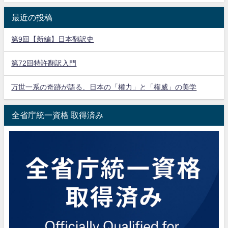
最近の投稿
第9回【新編】日本翻訳史
第72回特許翻訳入門
万世一系の奇跡が語る、日本の「權力」と「權威」の美学
全省庁統一資格 取得済み