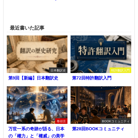
最近書いた記事
日本翻訳史
特許翻訳入門
第9回【新編】日本翻訳史
第72回特許翻訳入門
巻頭言
BOOKコミュニティ
万世一系の奇跡が語る、日本
第28回BOOKコミュニティ
の「權力」と「權威」の美学