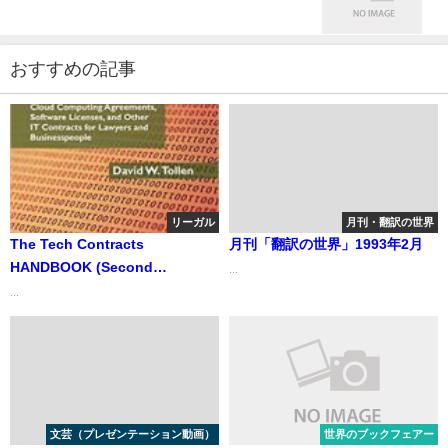
おすすめの記事
リーガル
月刊・翻訳の世界
The Tech Contracts
月刊「翻訳の世界」1993年2月
HANDBOOK (Second
...
Edition) 法律家やビジネスパー
...
ソンのためのIT契約書作成・交渉
の手引き
文芸（プレゼンテーション動画）
世界のブックフェアー