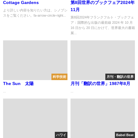
Cottage Gardens
第8回世界のブックフェア2024年
11月
より詳しい内容を知りたい方は、シノプシ
スをご覧ください。fa-arrow-circle-right...
第8回2024年フランクフルト・ブックフェ
ア：国際的な出版の最前線 2024 年 10 月
16 日から 20 日にかけて、世界最大の書籍
展...
科学技術
月刊・翻訳の世界
The Sun 太陽
月刊「翻訳の世界」1987年8月
...
...
ハワイ
Babel Beat