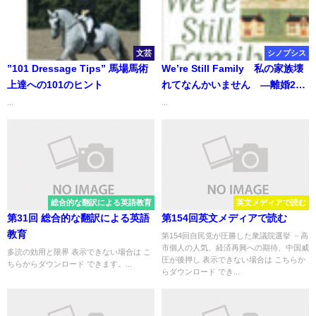
文芸
シノプシス
”101 Dressage Tips” 馬場馬術
We’re Still Family 私の家族壊
上達への101のヒント
れてなんかいません ―離婚20
年後に子どもたちは語る―
...
...
総合的な翻訳による英語教育
英文メディアで読む
第31回 総合的な翻訳による英語
第154回英文メディアで読む
教育
第154回自民党が圧勝した衆議院選挙 －高
市個人の人気、経済再興への期待、中国威
多読の効用と限界 表示できない場合は こ
圧が後押し 表示できない場合は こちらか
ちらからダウンロード できます。...
らダウンロード でき...