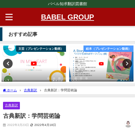
バベル知求翻訳図書館
BABEL GROUP
おすすめ記事
絵本（プレゼンテーション動画）
文芸（プレゼンテーション動画）
ホーム
古典新訳
古典新訳：学問芸術論
古典新訳
古典新訳：学問芸術論
2022年3月23日
2022年4月18日