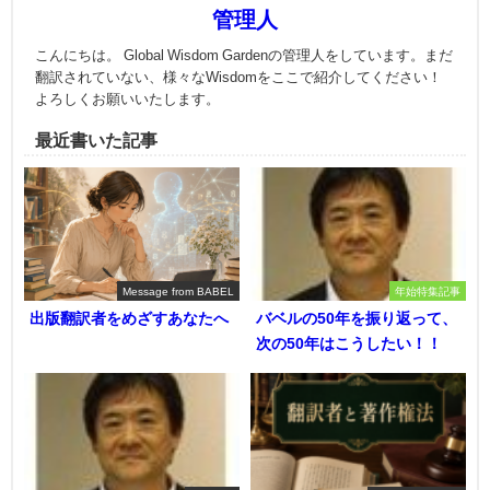
管理人
こんにちは。 Global Wisdom Gardenの管理人をしています。まだ
翻訳されていない、様々なWisdomをここで紹介してください！
よろしくお願いいたします。
最近書いた記事
Message from BABEL
年始特集記事
出版翻訳者をめざすあなたへ
バベルの50年を振り返って、
次の50年はこうしたい！！