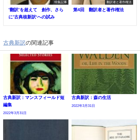
特集記事
翻訳者と著作権法
’翻訳’を超えて 創作、さら
第4回 翻訳者と著作権法
に’古典核新訳‘への試み
古典新訳
の関連記事
古典新訳：マンスフィールド短
古典新訳：森の生活
編集
2022年3月31日
2022年3月31日