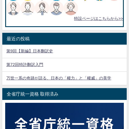
特設ページはこちらから>>
最近の投稿
第9回【新編】日本翻訳史
第72回特許翻訳入門
万世一系の奇跡が語る、日本の「權力」と「權威」の美学
全省庁統一資格 取得済み