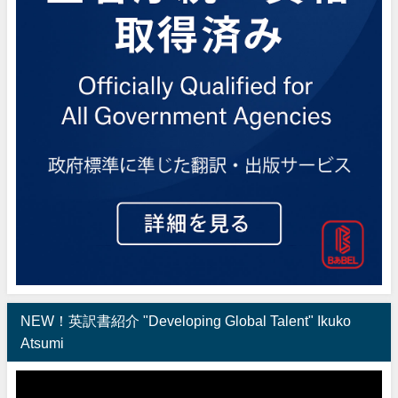
NEW！英訳書紹介 "Developing Global Talent" Ikuko
Atsumi
動