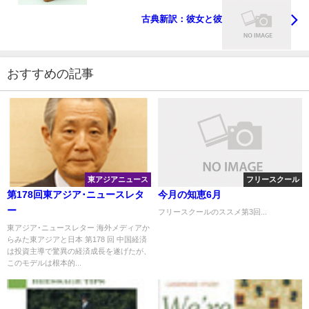
古典新訳：彼女と彼
おすすめの記事
東アジアニュース
フリースクール
第178回東アジア･ニュースレタ
今月の知恵6月
ー
フリースクールのススメ第3回...
東アジア･ニュースレター 海外メディアか
らみた東アジアと日本 第178 回 中国経済
は投資主導で驚異の経済成長を遂げたが、
このモデルは根本的...