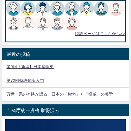
特設ページはこちらから>>
最近の投稿
第9回【新編】日本翻訳史
第72回特許翻訳入門
万世一系の奇跡が語る、日本の「權力」と「權威」の美学
全省庁統一資格 取得済み