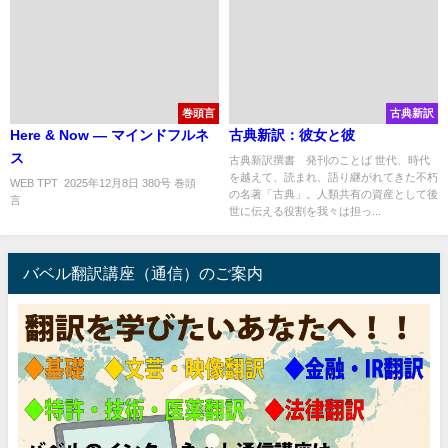
巻頭言
古典新訳
Here & Now ― マインドフルネ
古典新訳：彼女と彼
ス
古典新訳撰書 発刊のことば 世代、時代
を越えて、読まれ、語り継がれてきた不朽
WEB TPT 2025年12月8日 380号 巻頭
の名著「古典」。人類共有の資産として後
言 ..
世に伝える役割を我々は担っ...
バベル翻訳講座（通信）のご案内