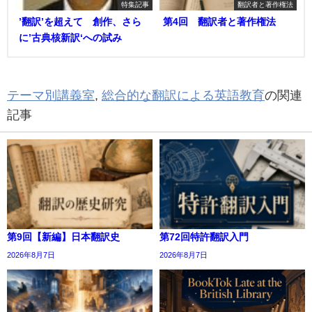
特集記事
翻訳者と著作権法
’翻訳’を超えて 創作、さら
第4回 翻訳者と著作権法
に’古典核新訳‘への試み
テーマ別講義室
,
総合的な翻訳による英語教育
の関連
記事
第9回【新編】日本翻訳史
第72回特許翻訳入門
2026年8月7日
2026年8月7日