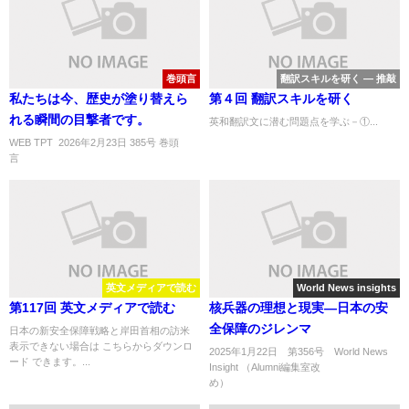
巻頭言
翻訳スキルを研く ― 推敲
私たちは今、歴史が塗り替えら
第４回 翻訳スキルを研く
れる瞬間の目撃者です。
英和翻訳文に潜む問題点を学ぶ－①...
WEB TPT 2026年2月23日 385号 巻頭
言 ..
英文メディアで読む
World News insights
第117回 英文メディアで読む
核兵器の理想と現実―日本の安
全保障のジレンマ
日本の新安全保障戦略と岸田首相の訪米
表示できない場合は こちらからダウンロ
2025年1月22日 第356号 World News
ード できます。...
Insight （Alumni編集室改
め） ..