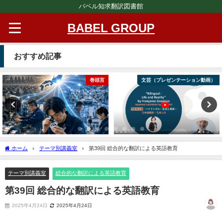
バベル知求翻訳図書館
BABEL GROUP
おすすめ記事
巻頭言
文芸（プレゼンテーション動画）
ホーム
テーマ別講義室
第39回 総合的な翻訳による英語教育
テーマ別講義室
総合的な翻訳による英語教育
第39回 総合的な翻訳による英語教育
2025年4月24日
2025年4月24日