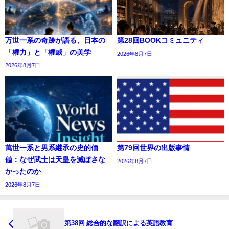
万世一系の奇跡が語る、日本の
第28回BOOKコミュニティ
「權力」と「權威」の美学
2026年8月7日
2026年8月7日
萬世一系と男系継承の史的価
第79回世界の出版事情
値：なぜ武士は天皇を滅ぼさな
2026年8月7日
かったのか
2026年8月7日
第38回 総合的な翻訳による英語教育