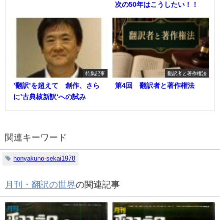
次の50年はこうしたい！！
特集記事
翻訳者と著作権法
’翻訳’を超えて 創作、さら
第4回 翻訳者と著作権法
に’古典核新訳‘への試み
関連キーワード
honyakuno-sekai1978
月刊・翻訳の世界
の関連記事