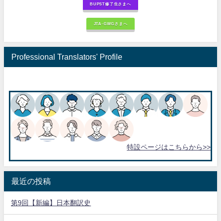
BUPST修了生さまへ
JTA-GWGさまへ
Professional Translators' Profile
特設ページはこちらから>>
最近の投稿
第9回【新編】日本翻訳史