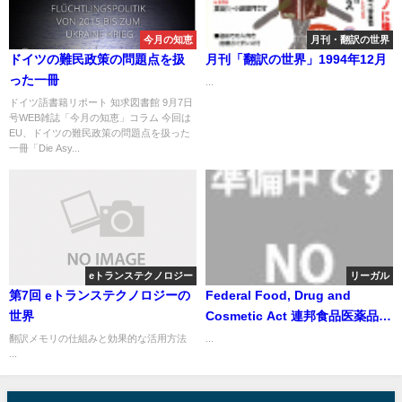
今月の知恵
月刊・翻訳の世界
ドイツの難民政策の問題点を扱
月刊「翻訳の世界」1994年12月
った一冊
...
ドイツ語書籍リポート 知求図書館 9月7日
号WEB雑誌「今月の知恵」コラム 今回は
EU、ドイツの難民政策の問題点を扱った
一冊「Die Asy...
eトランステクノロジー
リーガル
第7回 eトランステクノロジーの
Federal Food, Drug and
世界
Cosmetic Act 連邦食品医薬品化
粧品法
翻訳メモリの仕組みと効果的な活用方法
...
...