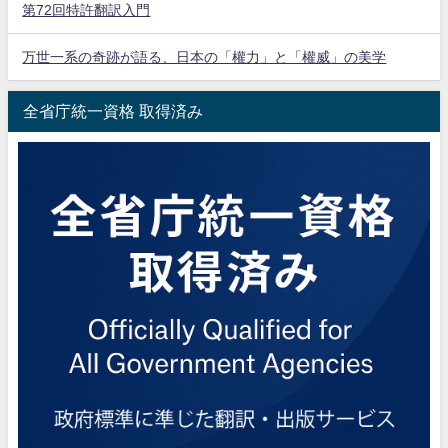
第72回特許翻訳入門
万世一系の奇跡が語る、日本の「權力」と「權威」の美学
全省庁統一資格 取得済み