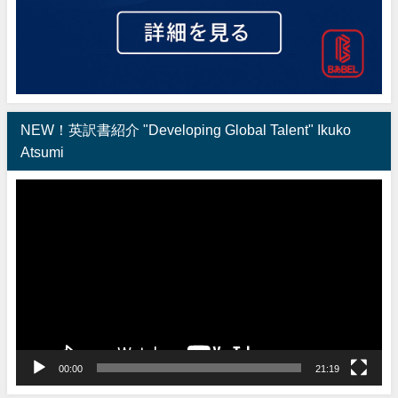
NEW！英訳書紹介 "Developing Global Talent" Ikuko
Atsumi
動
画
プ
レ
ー
ヤ
ー
00:00
21:19