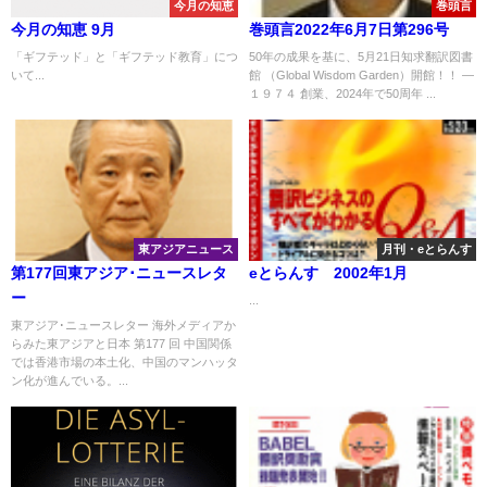
今月の知恵
巻頭言
今月の知恵 9月
巻頭言2022年6月7日第296号
「ギフテッド」と「ギフテッド教育」につ
50年の成果を基に、5月21日知求翻訳図書
いて...
館 （Global Wisdom Garden）開館！！ ―
１９７４ 創業、2024年で50周年 ...
東アジアニュース
月刊・eとらんす
第177回東アジア･ニュースレタ
eとらんす 2002年1月
ー
...
東アジア･ニュースレター 海外メディアか
らみた東アジアと日本 第177 回 中国関係
では香港市場の本土化、中国のマンハッタ
ン化が進んでいる。...