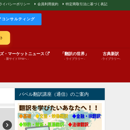
ライバシーポリシー
会員利用規約
特定商取引法に基づく表記
アコンサルティング
ト
ズ・マーケットニュース
「翻訳の世界」
古典新訳
- 新サイトTPWへ -
- ライブラリー -
-ライブラリー-
バベル翻訳講座（通信）のご案内
巻頭言
文芸（プレゼンテーション動画）
World News in