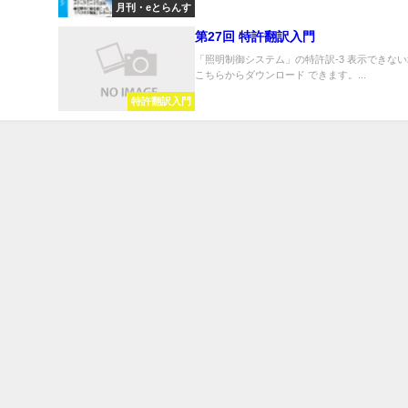
月刊・eとらんす
第27回 特許翻訳入門
「照明制御システム」の特許訳-3 表示できな
こちらからダウンロード できます。...
特許翻訳入門