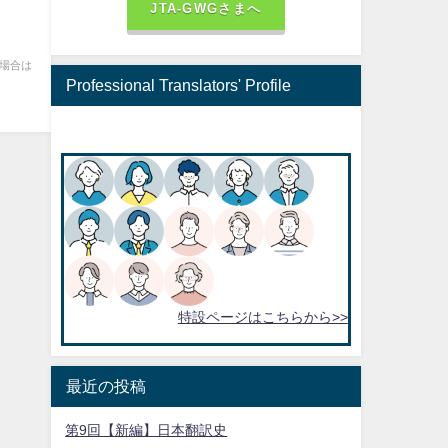
JTA-GWGさまへ
い場合は
Professional Translators' Profile
特設ページはこちらから>>
最近の投稿
第9回【新編】日本翻訳史