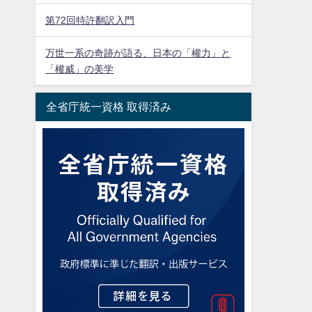
第72回特許翻訳入門
万世一系の奇跡が語る、日本の「權力」と
「權威」の美学
全省庁統一資格 取得済み