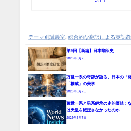
い！！
テーマ別講義室
,
総合的な翻訳による英語
第9回【新編】日本翻訳史
2026年8月7日
万世一系の奇跡が語る、日本の「
「權威」の美学
2026年8月7日
萬世一系と男系継承の史的価値：
は天皇を滅ぼさなかったのか
2026年8月7日