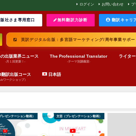
ログイン
お問い合わせ
プ
版社さま専用窓口
無料翻訳力診断
翻訳キャリ
英訳デジタル出版：多言語マーケティング/周年事業サポー
界の出版業界ニュース
The Professional Translator
ライター
-月１回更新！-
-テーマ別講義室-
UB翻訳出版コース
日本語
pubワークショップ）
ョン動画）
文芸（プレゼンテーション動画）