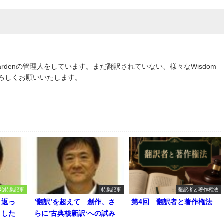
om Gardenの管理人をしています。まだ翻訳されていない、様々なWisdom
よろしくお願いいたします。
始特集記事
特集記事
翻訳者と著作権法
り返っ
’翻訳’を超えて 創作、さ
第4回 翻訳者と著作権法
うした
らに’古典核新訳‘への試み