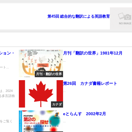
第45回 総合的な翻訳による英語教育
ション・
月刊「翻訳の世界」1981年12月
...
ト...
月刊・翻訳の世界
第26回 カナダ書籍レポート
は、2024
...
る多言語独
カナダ
eとらんす 2002年2月
をご覧く
...