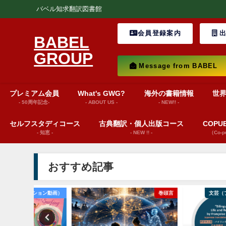
バベル知求翻訳図書館
会員登録案内
出
BABEL
GROUP
Message from BABEL
プレミアム会員
What's GWG?
海外の書籍情報
世
- 50周年記念-
- ABOUT US -
- NEW!! -
セルフスタディコース
古典翻訳・個人出版コース
COP
- 知恵 -
- NEW !! -
（Co-
おすすめ記事
ション動画）
巻頭言
文芸（プレゼンテーシ