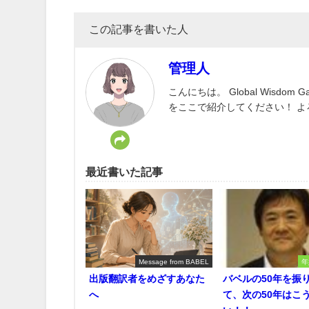
この記事を書いた人
管理人
こんにちは。 Global Wisd
をここで紹介してください！ 
最近書いた記事
Message from BABEL
年
出版翻訳者をめざすあなた
バベルの50年を振
へ
て、次の50年はこ