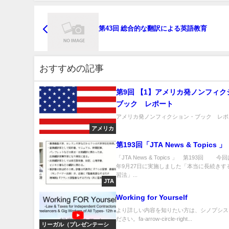
第43回 総合的な翻訳による英語教育
おすすめの記事
第9回 【1】アメリカ発ノンフィク
ブック レポート
アメリカ発ノンフィクション・ブック レポー
アメリカ
第193回「JTA News & Topics 」
「JTA News & Topics 」 第193回 今回
年9月27日に実施しました「本当に長続きす
習法」...
JTA
Working for Yourself
より詳しい内容を知りたい方は、シノプシス
ださい。fa-arrow-circle-right...
リーガル（プレゼンテーシ