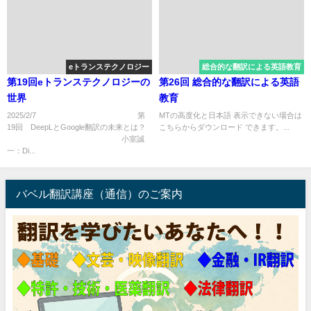
eトランステクノロジー
総合的な翻訳による英語教育
第19回eトランステクノロジーの
第26回 総合的な翻訳による英語
世界
教育
2025/2/7 第
MTの高度化と日本語 表示できない場合は
19回 DeepLとGoogle翻訳の未来とは？
こちらからダウンロード できます。...
小室誠
一：Di...
バベル翻訳講座（通信）のご案内