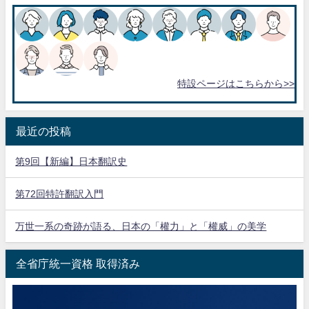
特設ページはこちらから>>
最近の投稿
第9回【新編】日本翻訳史
第72回特許翻訳入門
万世一系の奇跡が語る、日本の「權力」と「權威」の美学
全省庁統一資格 取得済み