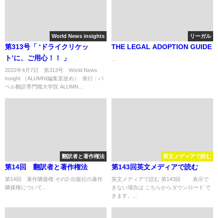
World News insights
リーガル
第313号「 ‘ドライクリケッ
THE LEGAL ADOPTION GUIDE
ト’に、ご用心！！ 」
...
2022年4月7日 第313号 World News
Insight （ALUMNI編集室改め） 発行：バ
ベル翻訳専門職大学院 ALUMN...
翻訳者と著作権法
英文メディアで読む
第14回 翻訳者と著作権法
第143回英文メディアで読む
第14回 著作隣接権 その2-出版社の著作
英文メディアで読む 第143回 表示で
隣接権について...
きない場合は こちらからダウンロード で
きます。...