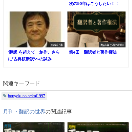
次の50年はこうしたい！！
特集記事
翻訳者と著作権法
’翻訳’を超えて 創作、さら
第4回 翻訳者と著作権法
に’古典核新訳‘への試み
関連キーワード
honyakuno-sekai1997
月刊・翻訳の世界
の関連記事