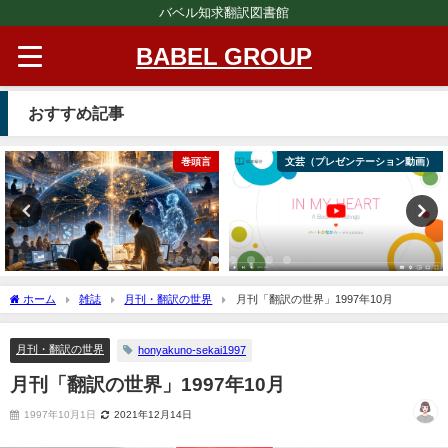
バベル知求翻訳図書館
BABEL GROUP
おすすめ記事
巻頭言
文芸（プレゼンテーション動画）
ホーム
雑誌
月刊・翻訳の世界
月刊「翻訳の世界」1997年10月
月刊・翻訳の世界
honyakuno-sekai1997
月刊「翻訳の世界」1997年10月
1997年10月1日
2021年12月14日