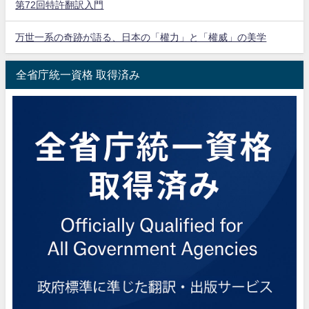
第72回特許翻訳入門
万世一系の奇跡が語る、日本の「權力」と「權威」の美学
全省庁統一資格 取得済み