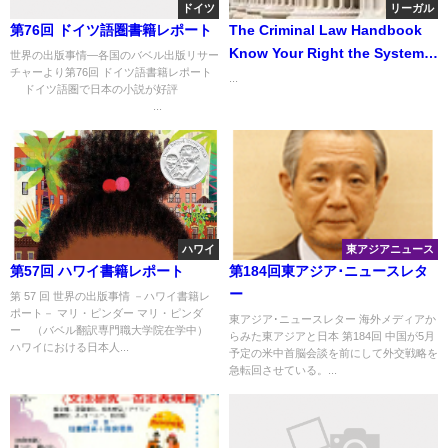
ドイツ
リーガル
第76回 ドイツ語圏書籍レポート
The Criminal Law Handbook
Know Your Right the System
世界の出版事情―各国のバベル出版リサー
チャーより第76回 ドイツ語書籍レポート
クリミナル・ロー・ハンドブッ
...
ドイツ語圏で日本の小説が好評
ク あなたの権利を知り、刑法の
...
制度を乗り越える
ハワイ
東アジアニュース
第57回 ハワイ書籍レポート
第184回東アジア･ニュースレタ
ー
第 57 回 世界の出版事情 －ハワイ書籍レ
ポート－ マリ・ピンダー マリ・ピンダ
東アジア･ニュースレター 海外メディアか
ー （バベル翻訳専門職大学院在学中）
らみた東アジアと日本 第184回 中国が5月
ハワイにおける日本人...
予定の米中首脳会談を前にして外交戦略を
急転回させている。...