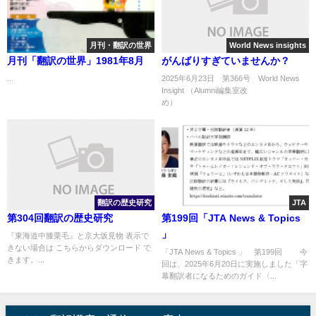
月刊・翻訳の世界
World News insights
月刊「翻訳の世界」1981年8月
がんばりすぎていませんか？
...
2025年6月23日 第366号 World News
Insight （Alumni編集室改
め） ..
翻訳の歴史研究
JTA
第304回翻訳の歴史研究
第199回「JTA News & Topics
」
『東海道中膝栗毛』と京大坂見物 表示で
きない場合は こちらからダウンロード で
「JTA News & Topics 」 第199回 今
きます。...
回は、2025年6月20日に実施しました「字
幕翻訳者になるためのガイド〈...