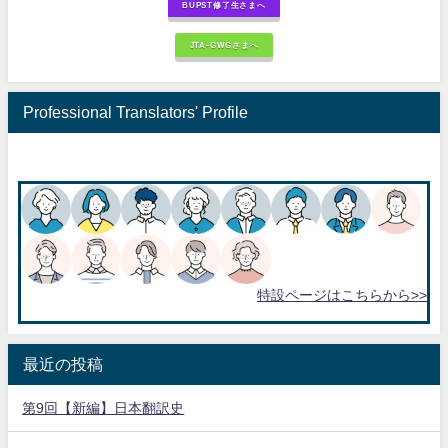
BUPST修了生さまへ
JTA-GWGさまへ
Professional Translators' Profile
特設ページはこちらから>>
最近の投稿
第9回【新編】日本翻訳史