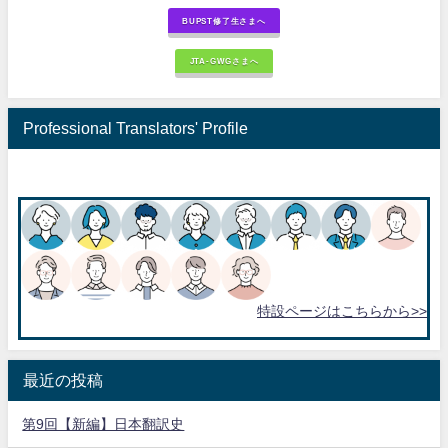
BUPST修了生さまへ
JTA-GWGさまへ
Professional Translators' Profile
特設ページはこちらから>>
最近の投稿
第9回【新編】日本翻訳史