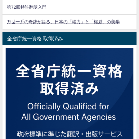
第72回特許翻訳入門
万世一系の奇跡が語る、日本の「權力」と「權威」の美学
全省庁統一資格 取得済み