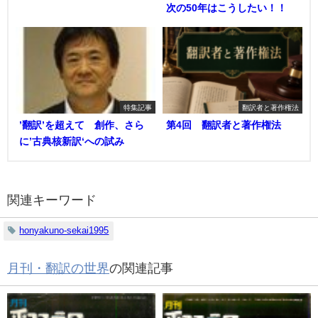
次の50年はこうしたい！！
特集記事
翻訳者と著作権法
’翻訳’を超えて 創作、さら
第4回 翻訳者と著作権法
に’古典核新訳‘への試み
関連キーワード
honyakuno-sekai1995
月刊・翻訳の世界
の関連記事