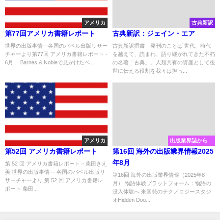
アメリカ
古典新訳
第77回アメリカ書籍レポート
古典新訳：ジェイン・エア
世界の出版事情―各国のバベル出版リサー
古典新訳撰書 発刊のことば 世代、時代
チャーより第77回 アメリカ書籍レポート -
を越えて、読まれ、語り継がれてきた不朽
6月 Barnes & Nobleで見かけたベ...
の名著「古典」。人類共有の資産として後
世に伝える役割を我々は担っ...
アメリカ
出版業界誌から
第52回 アメリカ書籍レポート
第16回 海外の出版業界情報2025
年8月
第 52 回 アメリカ書籍レポート－柴田きえ
美 世界の出版事情― 各国のバベル出版リ
第16回 海外の出版業界情報（2025年8
サーチャーより 第 52 回 アメリカ書籍レ
月） 物語体験プラットフォーム：物語の
ポート 柴田...
没入体験へ 米国発のテクノロジースタジ
オHidden Doo...