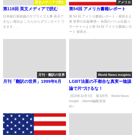
英文メディアで読む
アメリカ
第118回 英文メディアで読む
第54回 アメリカ書籍レポート
日本銀行新総裁のサプライズ人事 表示で
第 54 回 アメリカ書籍レポート－柴田きえ
きない場合は こちらからダウンロード で
美 世界の出版事情― 各国のバベル出版リ
きます。...
サーチャーより第 54 回 アメリカ書籍レポ
ート 柴田き...
月刊・翻訳の世界
World News insights
月刊「翻訳の世界」1999年6月
LGBT法案の不都合な真実ー陰謀
論で片づけるな！
...
2023年10月7日 第325号 World News
Insight （Alumni編集室改
め） ..