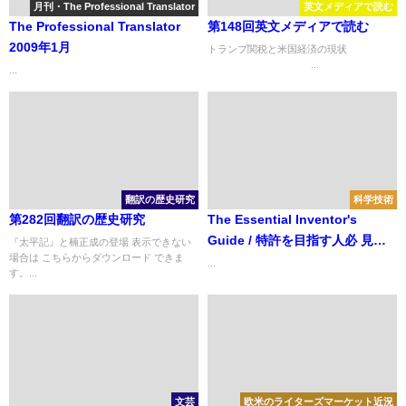
月刊・The Professional Translator
英文メディアで読む
The Professional Translator
第148回英文メディアで読む
2009年1月
トランプ関税と米国経済の現状
...
...
翻訳の歴史研究
科学技術
第282回翻訳の歴史研究
The Essential Inventor's
Guide / 特許を目指す人必 見の
『太平記』と楠正成の登場 表示できない
場合は こちらからダウンロード できま
指南書
...
す。...
文芸
欧米のライターズマーケット近況