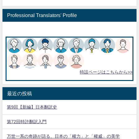
Professional Translators' Profile
特設ページはこちらから>>
最近の投稿
第9回【新編】日本翻訳史
第72回特許翻訳入門
万世一系の奇跡が語る、日本の「權力」と「權威」の美学