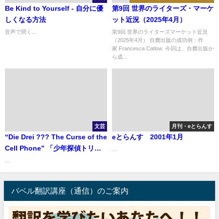
Be Kind to Yourself - 自分に優
第9回 世界のライターズ・マーケ
しくなる方法
ット近況（2025年4月）
音声で聞く...
第9回 世界のライターズマーケット近況
（2025年4月） 自費出版の成功例：作
家 Francesca Catlow 今回は、自費出版か
ら成...
文芸
月刊・eとらんす
“Die Drei ??? The Curse of the
eとらんす 2001年1月
Cell Phone” 「少年探偵トリ
...
オ 呪われた携帯電話」
...
バベル翻訳講座（通信）のご案内