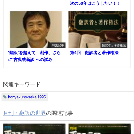
次の50年はこうしたい！！
特集記事
翻訳者と著作権法
’翻訳’を超えて 創作、さら
第4回 翻訳者と著作権法
に’古典核新訳‘への試み
関連キーワード
honyakuno-sekai1995
月刊・翻訳の世界
の関連記事