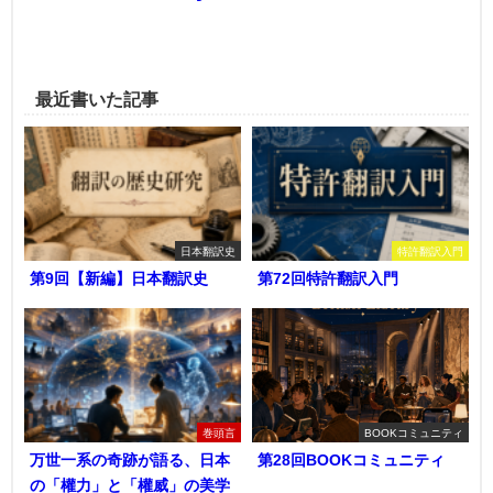
最近書いた記事
日本翻訳史
特許翻訳入門
第9回【新編】日本翻訳史
第72回特許翻訳入門
巻頭言
BOOKコミュニティ
万世一系の奇跡が語る、日本
第28回BOOKコミュニティ
の「權力」と「權威」の美学