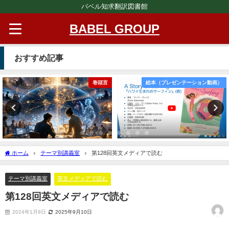
バベル知求翻訳図書館
BABEL GROUP
おすすめ記事
巻頭言
絵本（プレゼンテーション動画）
ホーム
テーマ別講義室
第128回英文メディアで読む
テーマ別講義室
英文メディアで読む
第128回英文メディアで読む
2024年1月9日
2025年9月10日