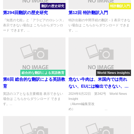
翻訳の歴史研究
特許翻訳入門
第294回翻訳の歴史研究
第12回 特許翻訳入門
『知恵の七柱』と「アラビアのロレンス」
特許出願の中間手続の翻訳－1 表示できな
表示できない場合は こちらからダウンロ
い場合は こちらからダウンロード できま
ード できます。...
す。...
総合的な翻訳による英語教育
World News insights
第6回 総合的な翻訳による英語教
危ない牛肉は、米国内では売れ
育
ない、EUには輸出できない、な
ら日本に売れ！？
英語のコアとなる主要構造 表示できない
2024年6月22日 第342号 World News
場合は こちらからダウンロード できま
Insight
す。...
（Alumni編集室改
め） ...