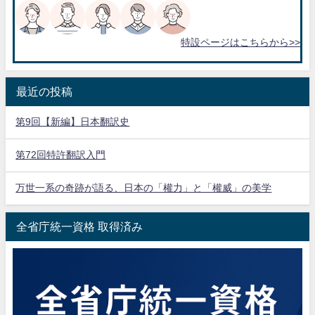
特設ページはこちらから>>
最近の投稿
第9回【新編】日本翻訳史
第72回特許翻訳入門
万世一系の奇跡が語る、日本の「權力」と「權威」の美学
全省庁統一資格 取得済み