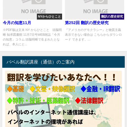
NYからひとこと
翻訳の歴史研究
今月の知恵11月
第252回 翻訳の歴史研究
※PDF版は文末 NY からひとこと 頭脳明
『アメリカのデモクラシー』と物質主義
晰 知求図書館 11月7日号WEB雑誌「今月
表示できない場合は こちらからダウンロ
の知恵」コラム 頭脳明晰で生まれたとな
ード できます。...
れば、本人にと...
バベル翻訳講座（通信）のご案内