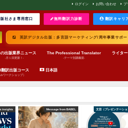
ログイン
お問い合わせ
プ
版社さま専用窓口
無料翻訳力診断
翻訳キャリ
英訳デジタル出版：多言語マーケティング/周年事業サポー
界の出版業界ニュース
The Professional Translator
ライター
-月１回更新！-
-テーマ別講義室-
UB翻訳出版コース
日本語
pubワークショップ）
 insights
Message from BABEL
文芸（プレゼンテーショ