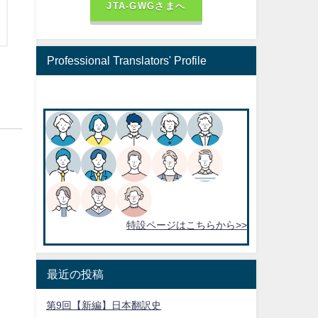
JTA-GWGさまへ
Professional Translators' Profile
特設ページはこちらから>>
最近の投稿
第9回【新編】日本翻訳史