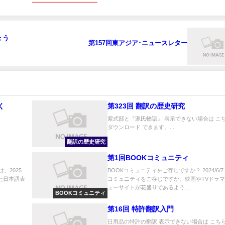
ょう
第157回東アジア･ニュースレター
く
第323回 翻訳の歴史研究
紫式部と『源氏物語』 表示できない場合は こ
ダウンロード できます。...
翻訳の歴史研究
第1回BOOKコミュニティ
は、2025
BOOKコミュニティをご存じですか？ 2024/6/7
た日本語表
コミュニティをご存じですか。映画やTVドラ
ューサイトが花盛りであるよう...
BOOKコミュニティ
第16回 特許翻訳入門
日用品の特許の翻訳 表示できない場合は こち