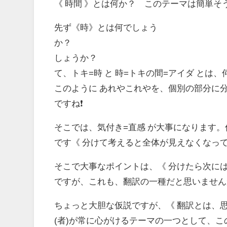
《 時間 》とは何か？ このテーマは簡単
先ず《時》とは何でしょう
か？ 次に
しょう
て、トキ
=
時 と 時
=
トキの間
=
アイ
このように あれやこれやを、個別の部分に
ですね❗️
そこでは、気付き
=
直感 が大事になります
です《 分けて考えると全体が見えなくなっ
そこで大事なポイントは、《 分けたら次に
ですが、これも、翻訳の一種だと思いません
ちょっと大胆な仮説ですが、《 翻訳とは、
(
者
)
が常に心がけるテーマの一つとして、こ