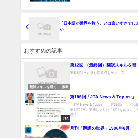
「日本語が世界を救う、とは言いすぎでし
か」
おすすめの記事
第12回 （最終回）翻訳スキルを研
英和翻訳文に潜む問題点を学ぶ－⑨...
翻訳スキルを研く ― 推敲
第196回「JTA News & Topics 」
「JTA News & Topics 」 第196回 今回
年1月24日に実施しました「翻訳を前提にし
現法」...
JTA
月刊「翻訳の世界」1996年6月
...