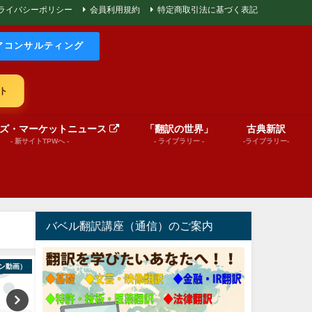
ライバシーポリシー
会員利用規約
特定商取引法に基づく表記
アコンサルティング
ト
ズ・マーケットニュース
「翻訳の世界」
古典新訳
- 新サイトTPWへ -
- ライブラリー -
-ライブラリー-
バベル翻訳講座（通信）のご案内
ン動画）
World News insights
文芸（プレゼンテーショ