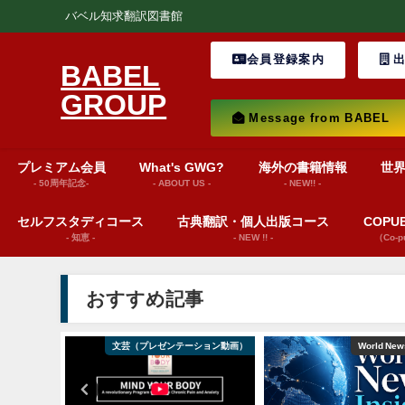
バベル知求翻訳図書館
会員登録案内
出
BABEL
GROUP
Message from BABEL
プレミアム会員
What's GWG?
海外の書籍情報
世
- 50周年記念-
- ABOUT US -
- NEW!! -
セルフスタディコース
古典翻訳・個人出版コース
COP
- 知恵 -
- NEW !! -
（Co-
おすすめ記事
ション動画）
文芸（プレゼンテーション動画）
World News