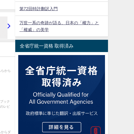
第72回特許翻訳入門
万世一系の奇跡が語る、日本の「權力」と
「權威」の美学
全省庁統一資格 取得済み
ちらから
 ブック
マのレビ
らからダ