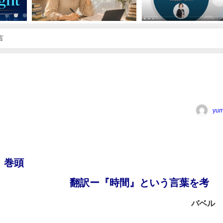
言
yum
号 巻頭
言
翻訳ー『時間』という言葉を考
バベル