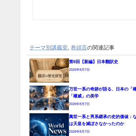
テーマ別講義室
,
巻頭言
の関連記事
第9回【新編】日本翻訳史
2026年8月7日
万世一系の奇跡が語る、日本の「
「權威」の美学
2026年8月7日
萬世一系と男系継承の史的価値：
は天皇を滅ぼさなかったのか
2026年8月7日