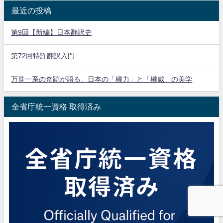
最近の投稿
第9回【新編】日本翻訳史
第72回特許翻訳入門
万世一系の奇跡が語る、日本の「權力」と「權威」の美学
全省庁統一資格 取得済み