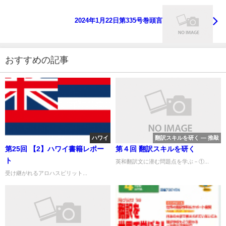
2024年1月22日第335号巻頭言
おすすめの記事
ハワイ
翻訳スキルを研く ― 推敲
第25回 【2】ハワイ書籍レポー
第４回 翻訳スキルを研く
ト
英和翻訳文に潜む問題点を学ぶ－①...
受け継がれるアロハスピリット...