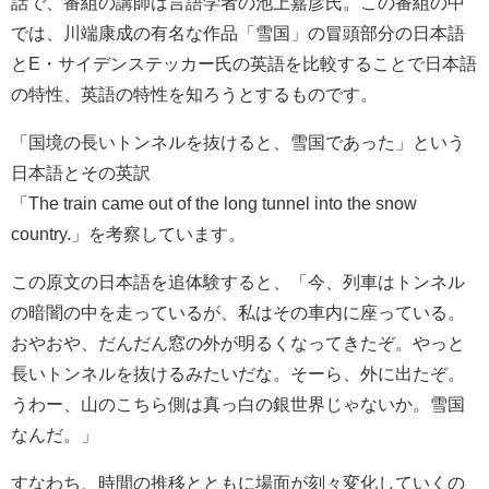
話で、番組の講師は言語学者の池上嘉彦氏。この番組の中
では、川端康成の有名な作品「雪国」の冒頭部分の日本語
とE・サイデンステッカー氏の英語を比較することで日本語
の特性、英語の特性を知ろうとするものです。
「国境の長いトンネルを抜けると、雪国であった」という
日本語とその英訳
「The train came out of the long tunnel into the snow
country.」を考察しています。
この原文の日本語を追体験すると、「今、列車はトンネル
の暗闇の中を走っているが、私はその車内に座っている。
おやおや、だんだん窓の外が明るくなってきたぞ。やっと
長いトンネルを抜けるみたいだな。そーら、外に出たぞ。
うわー、山のこちら側は真っ白の銀世界じゃないか。雪国
なんだ。」
すなわち、時間の推移とともに場面が刻々変化していくの