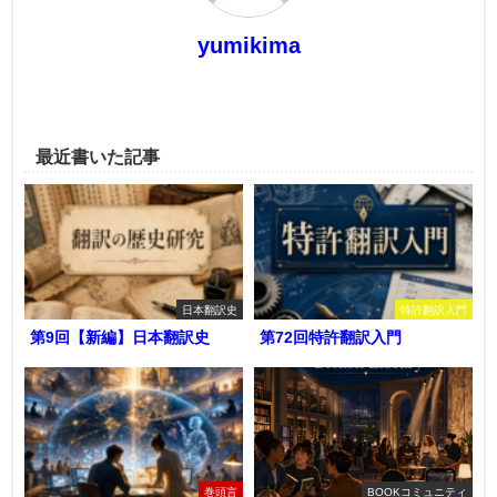
yumikima
最近書いた記事
日本翻訳史
特許翻訳入門
第9回【新編】日本翻訳史
第72回特許翻訳入門
巻頭言
BOOKコミュニティ