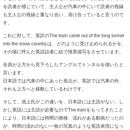
を読者が感じていて、主人公が汽車の中にいて読者の視線
も主人公の視線と重なり合い、溶け合っていると言うので
す。
これに対して、英訳のThe train came out of the long tunnel
into the snow country.は、どのように受け止められるかを、
その場に呼んだ英語話者に絵で情景描写をさせています。
全員が上方から見下ろしたアングルでトンネルを描いたと
言います。
日本語では汽車の中にあった視点が、英訳では汽車の外、
それも上方へと移動しているわけです。
そして、池上氏がこの違いを、日本語には主語がない、し
かし英語には主語が必要なのでThe trainをもってきたこと
により、日本語には時間の推移、流れがある動画だったの
が、時間の流れのない一枚の写真のような英語表現になっ