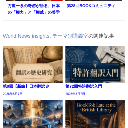
万世一系の奇跡が語る、日本
第28回BOOKコミュニティ
の「權力」と「權威」の美学
World News insights
,
テーマ別講義室
の関連記事
第9回【新編】日本翻訳史
第72回特許翻訳入門
2026年8月7日
2026年8月7日