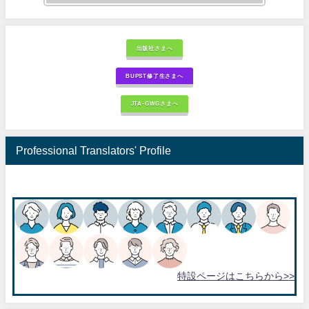
出版社さまへ
BUPST修了生さまへ
JTA-GWGさまへ
Professional Translators' Profile
特設ページはこちらから>>