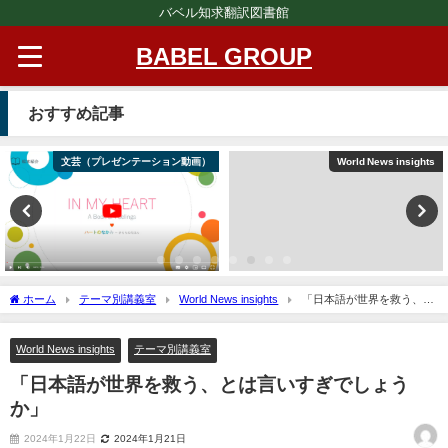
バベル知求翻訳図書館
BABEL GROUP
おすすめ記事
文芸（プレゼンテーション動画）
World News insights
ホーム
テーマ別講義室
World News insights
「日本語が世界を救う、と
は言いすぎでしょうか」
World News insights
テーマ別講義室
「日本語が世界を救う、とは言いすぎでしょう
か」
2024年1月22日
2024年1月21日