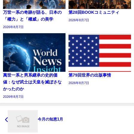
万世一系の奇跡が語る、日本の
第28回BOOKコミュニティ
「權力」と「權威」の美学
2026年8月7日
2026年8月7日
萬世一系と男系継承の史的価
第79回世界の出版事情
値：なぜ武士は天皇を滅ぼさな
2026年8月7日
かったのか
2026年8月7日
今月の知恵1月