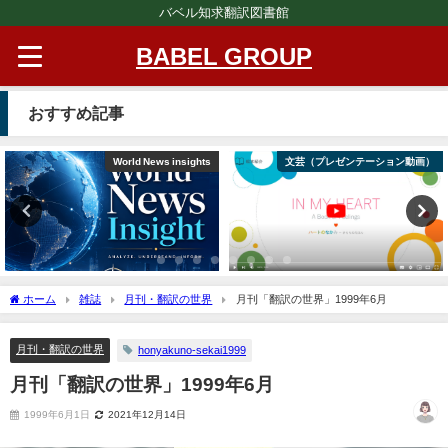
バベル知求翻訳図書館
BABEL GROUP
おすすめ記事
World News insights
文芸（プレゼンテーション動画）
ホーム
雑誌
月刊・翻訳の世界
月刊「翻訳の世界」1999年6月
月刊・翻訳の世界
honyakuno-sekai1999
月刊「翻訳の世界」1999年6月
1999年6月1日
2021年12月14日