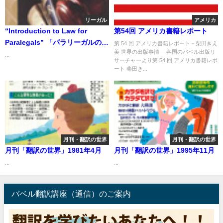
リーガル
アメリカ
“Introduction to Law for
第54回 アメリカ書籍レポート
Paralegals” 「パラリーガルのた
第 54 回 アメリカ書籍レポート－柴田きえ
美 世界の出版事情― 各国のバベル出版リ
めの法律入門書」
...
サーチャーより第 54 回 アメリカ書籍レポ
ート 柴田き...
月刊・翻訳の世界
月刊・翻訳の世界
月刊「翻訳の世界」1981年4月
月刊「翻訳の世界」1995年11月
...
...
バベル翻訳講座（通信）のご案内