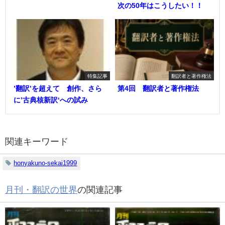
次の50年はこうしたい！！
特集記事
翻訳者と著作権法
’翻訳’を超えて 創作、さら
第4回 翻訳者と著作権法
に’古典核新訳‘への試み
関連キーワード
honyakuno-sekai1999
月刊・翻訳の世界
の関連記事