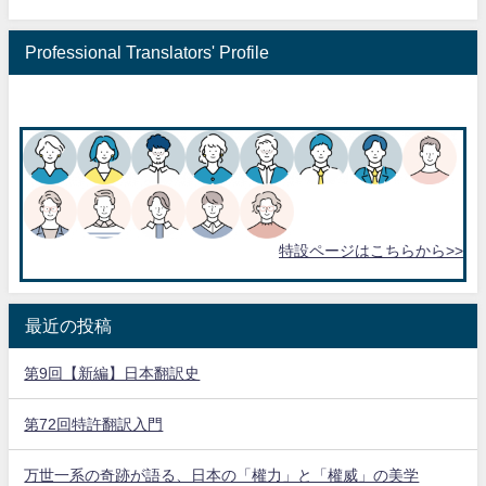
Professional Translators' Profile
特設ページはこちらから>>
最近の投稿
第9回【新編】日本翻訳史
第72回特許翻訳入門
万世一系の奇跡が語る、日本の「權力」と「權威」の美学