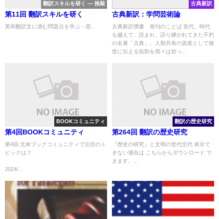
翻訳スキルを研く ― 推敲
古典新訳
第11回 翻訳スキルを研く
古典新訳：学問芸術論
英和翻訳文に潜む問題点を学ぶ－⑧...
古典新訳撰書 発刊のことば 世代、時代
を越えて、読まれ、語り継がれてきた不朽
の名著「古典」。人類共有の資産として後
世に伝える役割を我々は担っ...
BOOKコミュニティ
翻訳の歴史研究
第4回BOOKコミュニティ
第264回 翻訳の歴史研究
第4回 北米ブックコミュニティで注目のト
『歴史の研究』と文明の世代交代 表示で
ピックは？
きない場合は こちらからダウンロード で
きます。...
2024/...