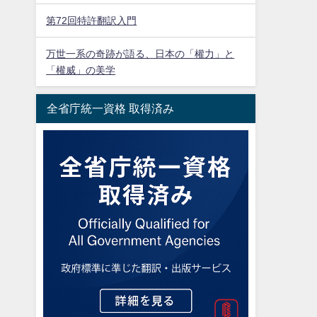
第72回特許翻訳入門
万世一系の奇跡が語る、日本の「權力」と
「權威」の美学
全省庁統一資格 取得済み