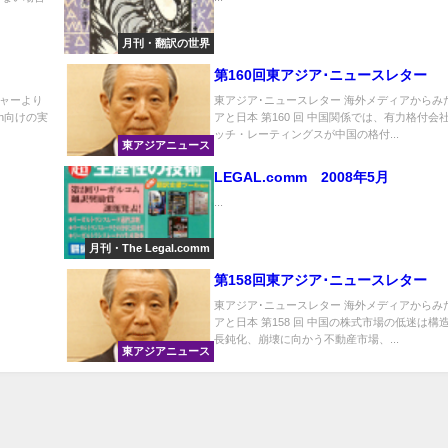
月刊・翻訳の世界
第160回東アジア･ニュースレター
ャーより
東アジア･ニュースレター 海外メディアからみ
en向けの実
アと日本 第160 回 中国関係では、有力格付会
ッチ・レーティングスが中国の格付...
東アジアニュース
LEGAL.comm 2008年5月
...
月刊・The Legal.comm
第158回東アジア･ニュースレター
東アジア･ニュースレター 海外メディアからみ
アと日本 第158 回 中国の株式市場の低迷は構
長鈍化、崩壊に向かう不動産市場、...
東アジアニュース