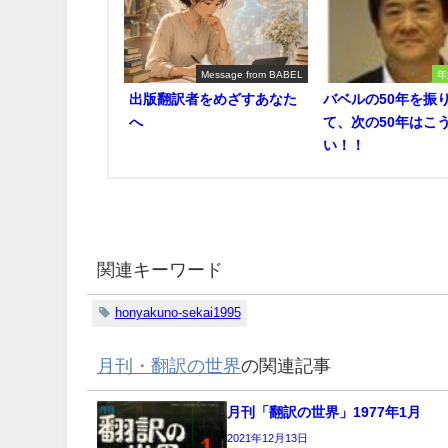
Message from BABEL
年
出版翻訳者をめざすあなた
バベルの50年を振
へ
て、次の50年はこ
い！！
関連キーワード
honyakuno-sekai1995
月刊・翻訳の世界
の関連記事
月刊「翻訳の世界」1977年1月
2021年12月13日