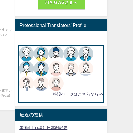
JTA-GWGさまへ
Professional Translators' Profile
た東アジ
社のフィ
た東アジ
特設ページはこちらから>>
造的な成
最近の投稿
第9回【新編】日本翻訳史