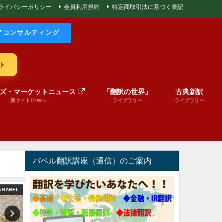
ライバシーポリシー
会員利用規約
特定商取引法に基づく表記
アコンサルティング
ト
ズ・マーケットニュース
「翻訳の世界」
古典新訳
- 新サイトTPWへ -
- ライブラリー -
-ライブラリー-
バベル翻訳講座（通信）のご案内
ーション動画）
文芸（プレゼンテーション動画）
絵本（プレゼンテー