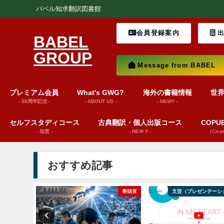
バベル知求翻訳図書館
会員登録案内
出
BABEL
GROUP
Message from BABEL
プレミアム会員
What's GWG?
海外の書籍情報
世
- 50周年記念-
- ABOUT US -
- NEW!! -
セルフスタディコース
古典翻訳・個人出版コース
COP
- 知恵 -
- NEW !! -
（Co-
おすすめ記事
巻頭言
文芸（プレゼンテーション動画）
World