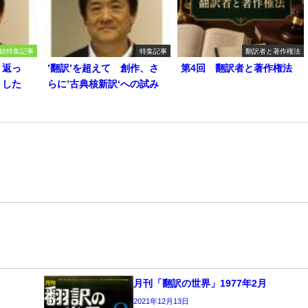
始特集記事
特集記事
翻訳者と著作権法
り返っ
’翻訳’を超えて 創作、さ
第4回 翻訳者と著作権法
うした
らに’古典核新訳‘への試み
月刊「翻訳の世界」1977年2月
2021年12月13日