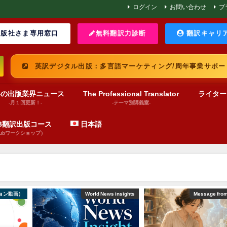
ログイン
お問い合わせ
プ
版社さま専用窓口
無料翻訳力診断
翻訳キャリ
英訳デジタル出版：多言語マーケティング/周年事業サポー
界の出版業界ニュース
The Professional Translator
ライター
-月１回更新！-
-テーマ別講義室-
UB翻訳出版コース
日本語
pubワークショップ）
 News insights
Message from BABEL
文芸（プレゼンテ