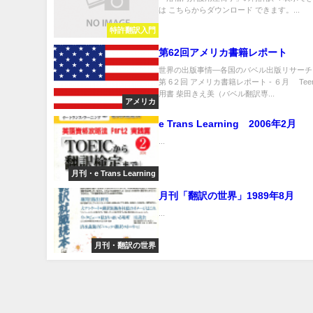
は こちらからダウンロード できます。...
特許翻訳入門
第62回アメリカ書籍レポート
世界の出版事情―各国のバベル出版リサーチ
第 6２回 アメリカ書籍レポート - ６月 Te
用書 柴田きえ美（バベル翻訳専...
アメリカ
e Trans Learning 2006年2月
...
月刊・e Trans Learning
月刊「翻訳の世界」1989年8月
...
月刊・翻訳の世界