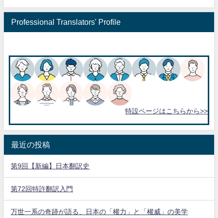
Professional Translators' Profile
特設ページはこちらから>>
最近の投稿
第9回【新編】日本翻訳史
第72回特許翻訳入門
万世一系の奇跡が語る、日本の「權力」と「權威」の美学