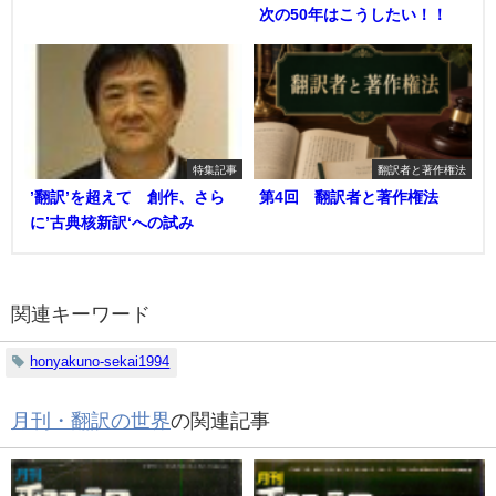
次の50年はこうしたい！！
特集記事
翻訳者と著作権法
’翻訳’を超えて 創作、さら
第4回 翻訳者と著作権法
に’古典核新訳‘への試み
関連キーワード
honyakuno-sekai1994
月刊・翻訳の世界
の関連記事