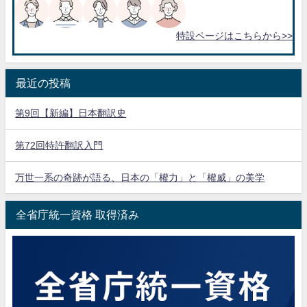
特設ページはこちらから>>
最近の投稿
第9回【新編】日本翻訳史
第72回特許翻訳入門
万世一系の奇跡が語る、日本の「權力」と「權威」の美学
全省庁統一資格 取得済み