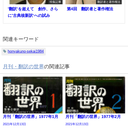
特集記事
翻訳者と著作権法
’翻訳’を超えて 創作、さら
第4回 翻訳者と著作権法
に’古典核新訳‘への試み
関連キーワード
honyakuno-sekai1984
月刊・翻訳の世界
の関連記事
月刊「翻訳の世界」1977年1月
月刊「翻訳の世界」1977年2月
2021年12月13日
2021年12月13日