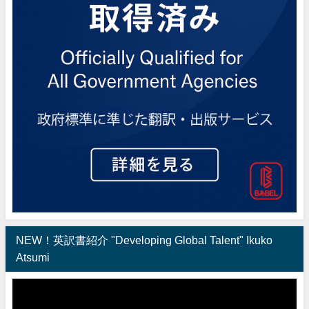
NEW！英訳書紹介 "Developing Global Talent" Ikuko
Atsumi
動
画