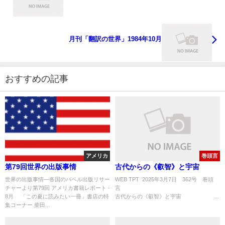
月刊「翻訳の世界」1984年10月
おすすめの記事
アメリカ
巻頭言
第79回世界の出版事情
古代からの《叡智》と宇宙
世界の出版事情―各国のバベル出版リサー
WEB TPT 2025年3月7日 362号 巻頭
チャーより第79回 アメリカ書籍レポート -
8月 「この夏に読みたい一冊」書店の特
古代からの《叡智》と宇宙 ...
集コーナー 柴田...