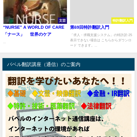
文芸
特許翻訳入門
“NURSE” A WORLD OF CARE
第69回特許翻訳入門
「ナース」 世界のケア
「求人・求職支援システム」の特許訳-25
表示できない場合は こちらからダウンロ
...
ード できます。...
バベル翻訳講座（通信）のご案内