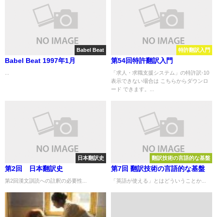
Babel Beat
特許翻訳入門
Babel Beat 1997年1月
第54回特許翻訳入門
...
「求人・求職支援システム」の特許訳-10
表示できない場合は こちらからダウンロ
ード できます。...
日本翻訳史
翻訳技術の言語的な基盤
第2回 日本翻訳史
第7回 翻訳技術の言語的な基盤
第2回漢文訓読への註釈の必要性...
「英語が使える」とはどういうことか...